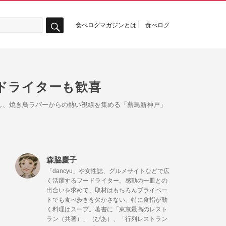
食べログマガジンとは
食べログ
検
索
ドライターも歓喜
し、焼き鳥ラバーからの熱い視線を集める「薪鳥新神戸」
森脇慶子
「dancyu」や女性誌、グルメサイトなどで広
く活躍するフードライター。感動の一皿との
出合いを求めて、取材はもちろんプライベー
トでも食べ歩きを欠かさない。特に食指が動
く料理はスープ。著書に「東京最高のレスト
ラン（共著）」（ぴあ）、「行列レストラン