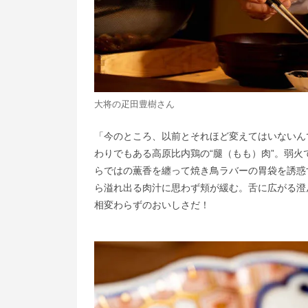
大将の疋田豊樹さん
「今のところ、以前とそれほど変えてはいないん
わりでもある高原比内鶏の“腿（もも）肉”。弱
らではの薫香を纏って焼き鳥ラバーの胃袋を誘惑
ら溢れ出る肉汁に思わず頬が緩む。舌に広がる澄
相変わらずのおいしさだ！