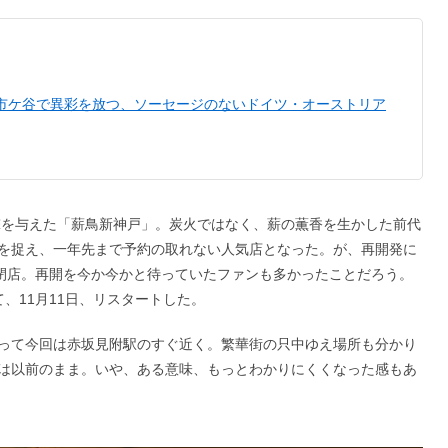
 市ケ谷で異彩を放つ、ソーセージのないドイツ・オーストリア
衝撃を与えた「薪鳥新神戸」。炭火ではなく、薪の薫香を生かした前代
を捉え、一年先まで予約の取れない人気店となった。が、再開発に
に閉店。再開を今か今かと待っていたファンも多かったことだろう。
、11月11日、リスタートした。
って今回は赤坂見附駅のすぐ近く。繁華街の只中ゆえ場所も分かり
は以前のまま。いや、ある意味、もっとわかりにくくなった感もあ