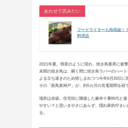
あわせて読みたい
フードライターも熱視線！
料理店
2021年夏。彗星のように現れ、焼き鳥業界に
未聞の焼き鳥は、瞬く間に焼き鳥ラバーのハート
よる立ち退きのため惜しまれつつ今年6月20日
その「薪鳥新神戸」が、約5カ月の充電期間を経て
場所は赤坂。住宅街に隣接した麻布十番時代と違
やすい？と思いきやさにあらず。隠れ家的佇まい
る。