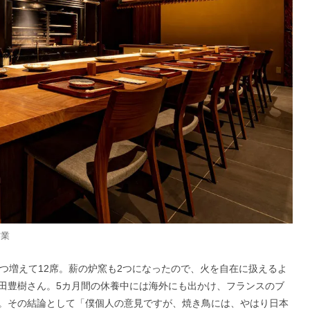
営業
つ増えて12席。薪の炉窯も2つになったので、火を自在に扱えるよ
田豊樹さん。5カ月間の休養中には海外にも出かけ、フランスのブ
。その結論として「僕個人の意見ですが、焼き鳥には、やはり日本