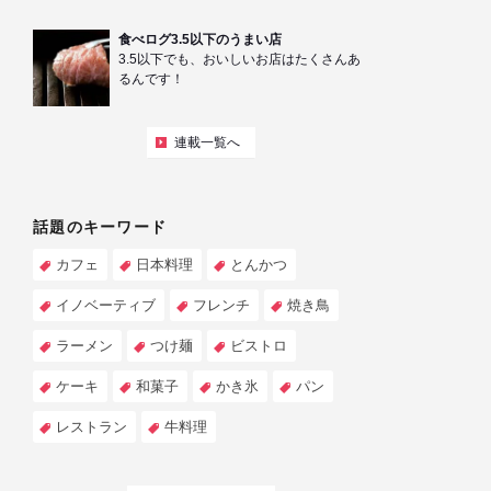
食べログ3.5以下のうまい店
3.5以下でも、おいしいお店はたくさんあ
るんです！
連載一覧へ
話題のキーワード
カフェ
日本料理
とんかつ
イノベーティブ
フレンチ
焼き鳥
ラーメン
つけ麺
ビストロ
ケーキ
和菓子
かき氷
パン
レストラン
牛料理