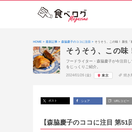
HOME
最新記事
森脇慶子のココに注目
そうそう、この味！ 新生
そうそう、この味
フードライター・森脇慶子が今注目し
をじっくりご紹介。
投稿日:
2024/01/26 (金)
焼き
東京
ポスト
シェア
URLコピー
【森脇慶子のココに注目 第51