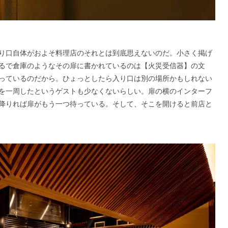
り口自体がおよそ料理店のそれとは到底思えないのだ。小さく掲げ
るで倉庫のようなその扉に書かれているのは【火災受信器】の文
っているのだから。ひょっとしたら入り口は別の場所かもしれない
を一周したというゲストも少なくないらしい。扉の横のインターフ
降りれば扉がもう一つ待っている。そして、そこを開けると前店と