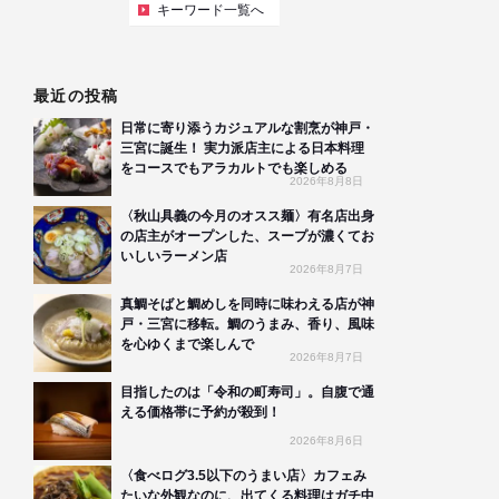
キーワード一覧へ
最近の投稿
日常に寄り添うカジュアルな割烹が神戸・
三宮に誕生！ 実力派店主による日本料理
をコースでもアラカルトでも楽しめる
2026年8月8日
〈秋山具義の今月のオスス麺〉有名店出身
の店主がオープンした、スープが濃くてお
いしいラーメン店
2026年8月7日
真鯛そばと鯛めしを同時に味わえる店が神
戸・三宮に移転。鯛のうまみ、香り、風味
を心ゆくまで楽しんで
2026年8月7日
目指したのは「令和の町寿司」。自腹で通
える価格帯に予約が殺到！
2026年8月6日
〈食べログ3.5以下のうまい店〉カフェみ
たいな外観なのに、出てくる料理はガチ中