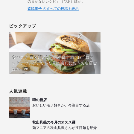
のまかないレシピ」（ぴあ）ほか。
森脇慶子 のすべての投稿を表示
ピックアップ
食べログ 百名店の味が、並ばず届く!?「ロケ
ットナウ」のデリバリーで楽しむおうち名店ご
はん
PR
人気連載
噂の新店
おいしいモノ好きが、今注目する店
秋山具義の今月のオスス麺
麺マニアの秋山具義さんが注目麺を紹介