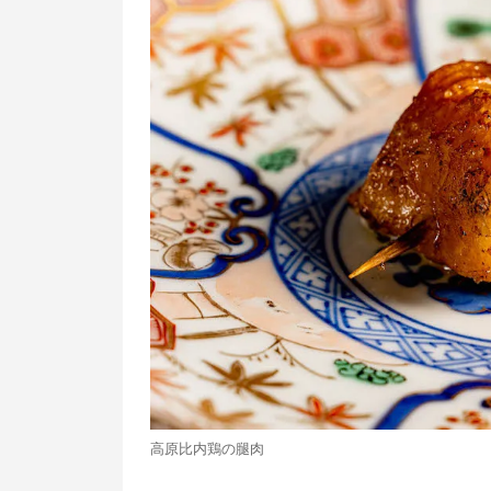
高原比内鶏の腿肉