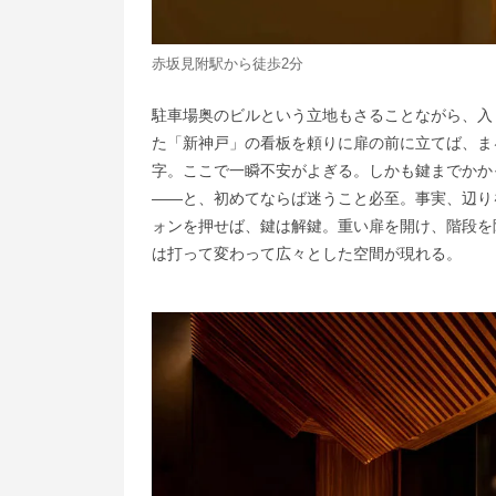
赤坂見附駅から徒歩2分
駐車場奥のビルという立地もさることながら、入
た「新神戸」の看板を頼りに扉の前に立てば、ま
字。ここで一瞬不安がよぎる。しかも鍵までかか
——と、初めてならば迷うこと必至。事実、辺り
ォンを押せば、鍵は解鍵。重い扉を開け、階段を
は打って変わって広々とした空間が現れる。