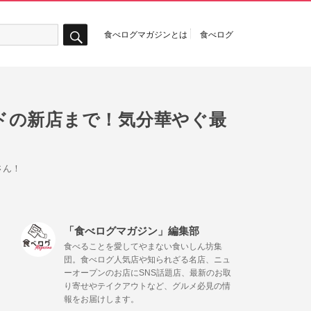
食べログマガジンとは
食べログ
検
索
ドの新店まで！気分華やぐ最
さん！
「食べログマガジン」編集部
食べることを愛してやまない食いしん坊集
団。食べログ人気店や知られざる名店、ニュ
ーオープンのお店にSNS話題店、最新のお取
り寄せやテイクアウトなど、グルメ必見の情
報をお届けします。