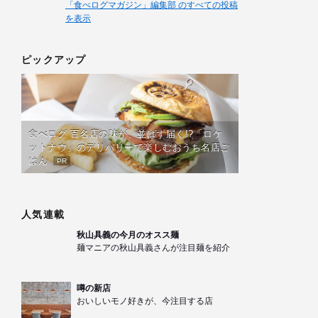
「食べログマガジン」編集部 のすべての投稿
を表示
ピックアップ
食べログ 百名店の味が、並ばず届く!?「ロケ
ットナウ」のデリバリーで楽しむおうち名店ご
はん
PR
人気連載
秋山具義の今月のオスス麺
麺マニアの秋山具義さんが注目麺を紹介
噂の新店
おいしいモノ好きが、今注目する店