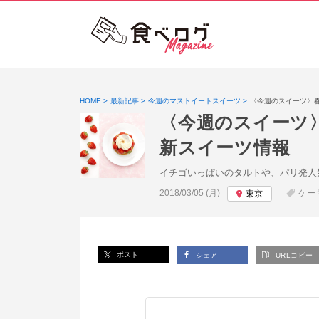
HOME
最新記事
今週のマストイートスイーツ
〈今週のスイーツ〉
〈今週のスイーツ
新スイーツ情報
イチゴいっぱいのタルトや、パリ発人
投稿日:
2018/03/05 (月)
ケー
東京
ポスト
シェア
URLコピー