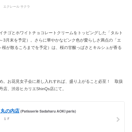
エクレール サクラ
イチゴとホワイトチョコレートクリームをトッピングした「タルト
中～3月末を予定）。さらに華やかなピンク色が愛らしさ満点の「エ
1日～桜が散るころまでを予定）は、桜の甘酸っぱさとキルシュが香る
め。お花見女子会に差し入れすれば、盛り上がること必至！ 取扱
店、渋谷ヒカリエShinQs店にて。