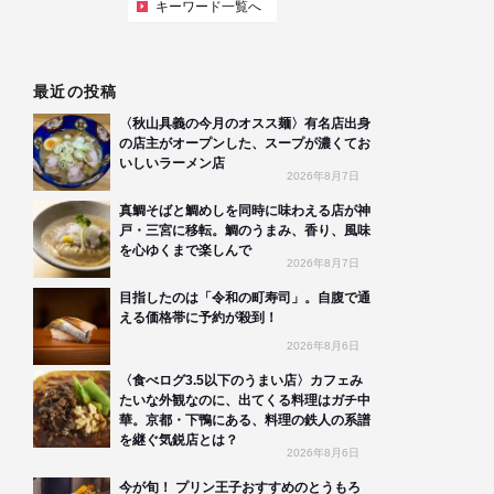
キーワード一覧へ
最近の投稿
〈秋山具義の今月のオスス麺〉有名店出身
の店主がオープンした、スープが濃くてお
いしいラーメン店
2026年8月7日
真鯛そばと鯛めしを同時に味わえる店が神
戸・三宮に移転。鯛のうまみ、香り、風味
を心ゆくまで楽しんで
2026年8月7日
目指したのは「令和の町寿司」。自腹で通
える価格帯に予約が殺到！
2026年8月6日
〈食べログ3.5以下のうまい店〉カフェみ
たいな外観なのに、出てくる料理はガチ中
華。京都・下鴨にある、料理の鉄人の系譜
を継ぐ気鋭店とは？
2026年8月6日
今が旬！ プリン王子おすすめのとうもろ