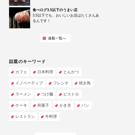
食べログ3.5以下のうまい店
3.5以下でも、おいしいお店はたくさんあ
るんです！
連載一覧へ
話題のキーワード
カフェ
日本料理
とんかつ
イノベーティブ
フレンチ
焼き鳥
ラーメン
つけ麺
ビストロ
ケーキ
和菓子
かき氷
パン
レストラン
牛料理