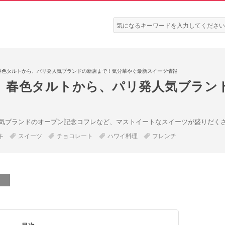
検
索:
春色タルトから、パリ発人気ブランドの新店まで！気分華やぐ最新スイーツ情報
〉春色タルトから、パリ発人気ブラン
気ブランドのオープン記念コフレなど、マストイートなスイーツが盛りだく
キ
スイーツ
チョコレート
ハワイ料理
フレンチ