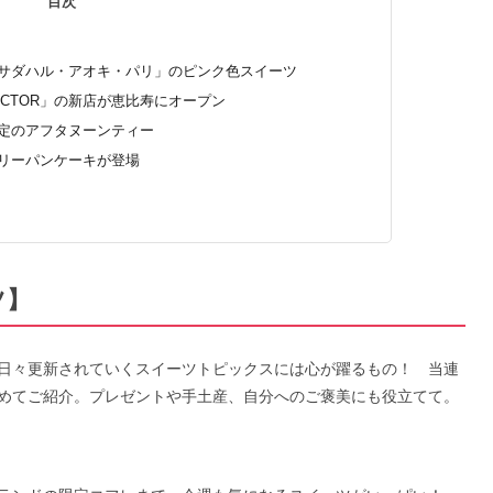
目次
・サダハル・アオキ・パリ」のピンク色スイーツ
 VICTOR」の新店が恵比寿にオープン
限定のアフタヌーンティー
サリーパンケーキが登場
ツ】
日々更新されていくスイーツトピックスには心が躍るもの！ 当連
めてご紹介。プレゼントや手土産、自分へのご褒美にも役立てて。