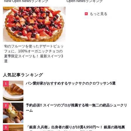
New Open Newsランキング
Open Newsランキング
もっと見る
旬のフルーツを使ったデザートビュッ
フェに、100%オーガニックチョコの
夏季限定スイーツも！ 最新スイーツ3
選
人気記事ランキング
パン愛好家がおすすめするサックサクのクロワッサン5選
予約必須!! スイーツのプロが推薦する唯一無二の絶品シュークリ
ーム
「銀座 久兵衛」出身者の握りが10貫4,950円〜！ 銀座の路地裏