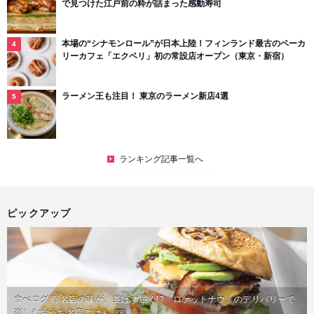
で見つけた江戸前の粋が詰まった感動寿司
本場の“シナモンロール”が日本上陸！フィンランド最古のベーカ
リーカフェ「エクベリ」初の常設店オープン（東京・新宿）
ラーメン王も注目！ 東京のラーメン新店4選
ランキング記事一覧へ
ピックアップ
食べログ 百名店の味が、並ばず届く!?「ロケットナウ」のデリバリーで
楽しむおうち名店ごはん
PR