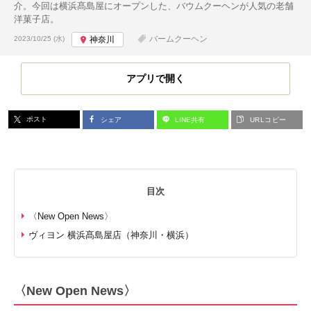
介。今回は横浜髙島屋にオープンした、バウムクーヘンが人気の老舗
洋菓子店。
投稿日:
バームクーヘン
2023/10/25 (水)
神奈川
アプリで開く
ポスト
シェア
LINE共有
URLコピー
目次
〈New Open News〉
ヴィヨン 横浜髙島屋店（神奈川・横浜）
〈New Open News〉