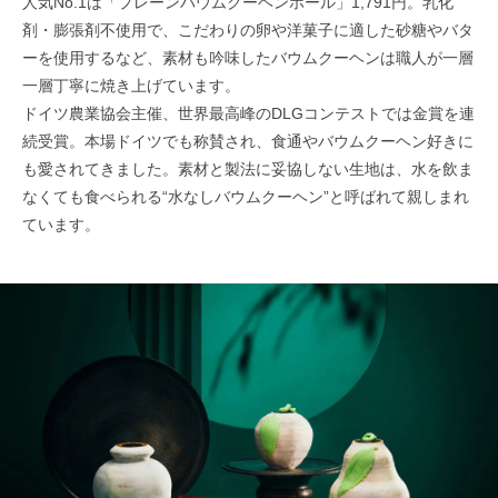
人気No.1は「プレーンバウムクーヘンホール」1,791円。乳化
剤・膨張剤不使用で、こだわりの卵や洋菓子に適した砂糖やバタ
ーを使用するなど、素材も吟味したバウムクーヘンは職人が一層
一層丁寧に焼き上げています。
ドイツ農業協会主催、世界最高峰のDLGコンテストでは金賞を連
続受賞。本場ドイツでも称賛され、食通やバウムクーヘン好きに
も愛されてきました。素材と製法に妥協しない生地は、水を飲ま
なくても食べられる“水なしバウムクーヘン”と呼ばれて親しまれ
ています。