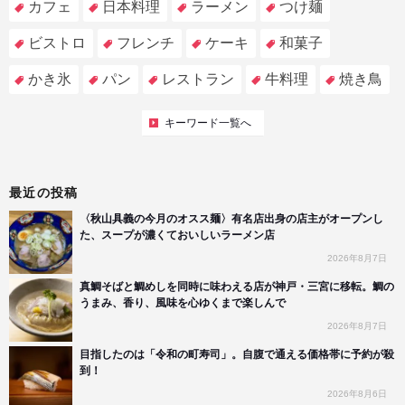
カフェ
日本料理
ラーメン
つけ麺
ビストロ
フレンチ
ケーキ
和菓子
かき氷
パン
レストラン
牛料理
焼き鳥
キーワード一覧へ
最近の投稿
〈秋山具義の今月のオスス麺〉有名店出身の店主がオープンし
た、スープが濃くておいしいラーメン店
2026年8月7日
真鯛そばと鯛めしを同時に味わえる店が神戸・三宮に移転。鯛の
うまみ、香り、風味を心ゆくまで楽しんで
2026年8月7日
目指したのは「令和の町寿司」。自腹で通える価格帯に予約が殺
到！
2026年8月6日