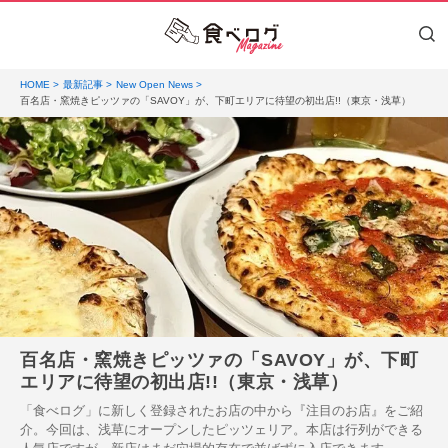
HOME
最新記事
New Open News
百名店・窯焼きピッツァの「SAVOY」が、下町エリアに待望の初出店!!（東京・浅草）
百名店・窯焼きピッツァの「SAVOY」が、下町
エリアに待望の初出店!!（東京・浅草）
「食べログ」に新しく登録されたお店の中から『注目のお店』をご紹
介。今回は、浅草にオープンしたピッツェリア。本店は行列ができる