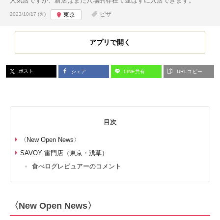
人気店ですが、新店はまだ穴場的存在で並ばずに入店できます。
投稿日:
ピザ
2023/10/17 (火)
東京
アプリで開く
ポスト
シェア
LINE共有
URLコピー
目次
〈New Open News〉
SAVOY 雷門店（東京・浅草）
食べログレビュアーのコメント
〈New Open News〉