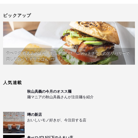
ピックアップ
食べログ 百名店の味が、並ばず届く!?「ロケットナウ」のデリバリーで
楽しむおうち名店ごはん
PR
人気連載
秋山具義の今月のオスス麺
麺マニアの秋山具義さんが注目麺を紹介
噂の新店
おいしいモノ好きが、今注目する店
食べログ3.5以下のうまい店