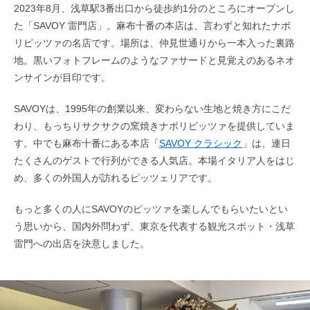
2023年8月、浅草駅3番出口から徒歩約1分のところにオープンし
た「SAVOY 雷門店」。麻布十番の本店は、言わずと知れたナポ
リピッツァの名店です。場所は、仲見世通りから一本入った裏路
地。黒いフォトフレームのようなファサードと見覚えのあるネオ
ンサインが目印です。
SAVOYは、1995年の創業以来、変わらない生地と焼き方にこだ
わり、もっちりサクサクの窯焼きナポリピッツァを提供していま
す。中でも麻布十番にある本店「
SAVOY クラシック
」は、連日
たくさんのゲストで行列ができる人気店。本場イタリア人をはじ
め、多くの外国人が訪れるピッツェリアです。
もっと多くの人にSAVOYのピッツァを楽しんでもらいたいとい
う思いから、国内外問わず、東京を代表する観光スポット・浅草
雷門への出店を決意しました。