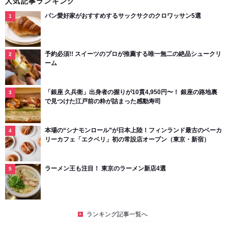
人気記事ランキング
パン愛好家がおすすめするサックサクのクロワッサン5選
予約必須!! スイーツのプロが推薦する唯一無二の絶品シュークリ
ーム
「銀座 久兵衛」出身者の握りが10貫4,950円〜！ 銀座の路地裏
で見つけた江戸前の粋が詰まった感動寿司
本場の“シナモンロール”が日本上陸！フィンランド最古のベーカ
リーカフェ「エクベリ」初の常設店オープン（東京・新宿）
ラーメン王も注目！ 東京のラーメン新店4選
ランキング記事一覧へ