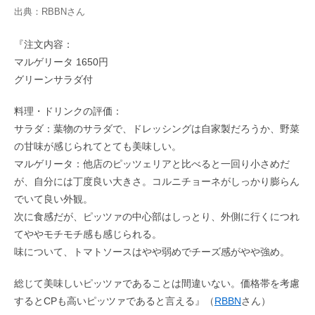
出典：
RBBN
さん
『注文内容：
マルゲリータ 1650円
グリーンサラダ付
料理・ドリンクの評価：
サラダ：葉物のサラダで、ドレッシングは自家製だろうか、野菜
の甘味が感じられてとても美味しい。
マルゲリータ：他店のピッツェリアと比べると一回り小さめだ
が、自分には丁度良い大きさ。コルニチョーネがしっかり膨らん
でいて良い外観。
次に食感だが、ピッツァの中心部はしっとり、外側に行くにつれ
てややモチモチ感も感じられる。
味について、トマトソースはやや弱めでチーズ感がやや強め。
総じて美味しいピッツァであることは間違いない。価格帯を考慮
するとCPも高いピッツァであると言える』（
RBBN
さん）