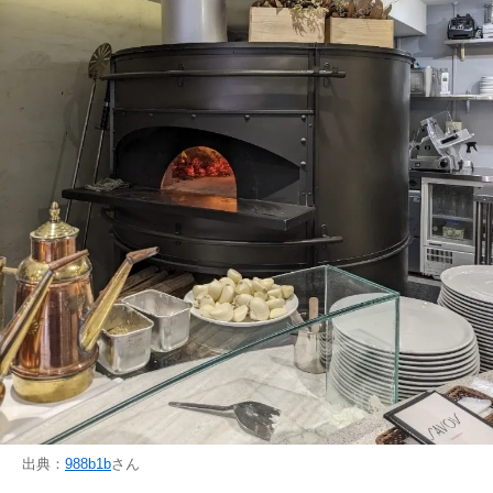
出典：
988b1b
さん