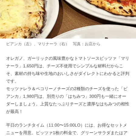
ビアンカ（左）、マリナーラ（右） 写真：お店から
オレガノ、ガーリックの風味豊かなトマトソースピッツァ「マリ
ナーラ」1,650円は、チーズ不使用でシンプルな材料だからこ
そ、素材の持ち味や生地のおいしさがダイレクトにわかると評判
です。
モッツァレラ＆ペコリーノチーズの2種類のチーズを使った「ビ
アンカ」1,980円は、別売りの「はちみつ」300円も一緒にオー
ダーしましょう。上質なたっぷりチーズと濃厚なはちみつの相性
が最高！
平日のランチタイム（11:00〜15:00LO）には、お得なセットメ
ニューを用意。ピッツァ1枚の料金で、グリーンサラダまたはア