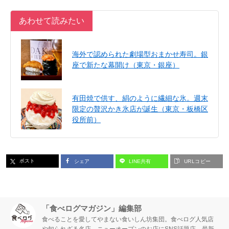
あわせて読みたい
海外で認められた劇場型おまかせ寿司。銀
座で新たな幕開け（東京・銀座）
有田焼で供す、絹のように繊細な氷。週末
限定の贅沢かき氷店が誕生（東京・板橋区
役所前）
ポスト
シェア
LINE共有
URLコピー
「食べログマガジン」編集部
食べることを愛してやまない食いしん坊集団。食べログ人気店