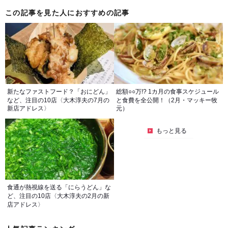
この記事を見た人におすすめの記事
新たなファストフード？「おにどん」
総額○○万!? 1カ月の食事スケジュール
など、注目の10店〈大木淳夫の7月の
と食費を全公開！（2月・マッキー牧
新店アドレス〉
元）
もっと見る
食通が熱視線を送る「にらうどん」な
ど、注目の10店〈大木淳夫の2月の新
店アドレス〉