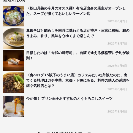
〈秋山具義の今月のオスス麺〉有名店出身の店主がオープンし
た、スープが濃くておいしいラーメン店
2026年8月7日
真鯛そばと鯛めしを同時に味わえる店が神戸・三宮に移転。鯛の
うまみ、香り、風味を心ゆくまで楽しんで
2026年8月7日
目指したのは「令和の町寿司」。自腹で通える価格帯に予約が殺
到！
2026年8月6日
〈食べログ3.5以下のうまい店〉カフェみたいな外観なのに、出
てくる料理はガチ中華。京都・下鴨にある、料理の鉄人の系譜を
継ぐ気鋭店とは？
2026年8月6日
今が旬！ プリン王子おすすめのとうもろこしスイーツ
2026年8月6日