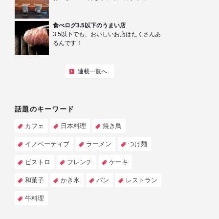
食べログ3.5以下のうまい店
3.5以下でも、おいしいお店はたくさんあ
るんです！
連載一覧へ
話題のキーワード
カフェ
日本料理
焼き鳥
イノベーティブ
ラーメン
つけ麺
ビストロ
フレンチ
ケーキ
和菓子
かき氷
パン
レストラン
牛料理