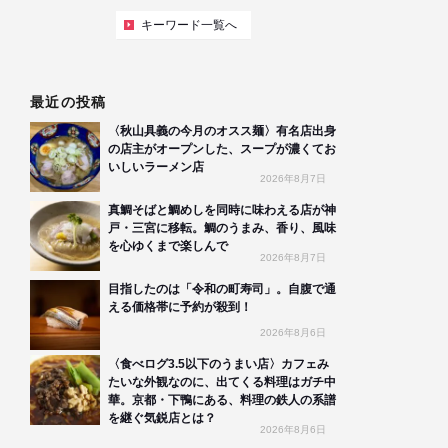
キーワード一覧へ
最近の投稿
〈秋山具義の今月のオスス麺〉有名店出身
の店主がオープンした、スープが濃くてお
いしいラーメン店
2026年8月7日
真鯛そばと鯛めしを同時に味わえる店が神
戸・三宮に移転。鯛のうまみ、香り、風味
を心ゆくまで楽しんで
2026年8月7日
目指したのは「令和の町寿司」。自腹で通
える価格帯に予約が殺到！
2026年8月6日
〈食べログ3.5以下のうまい店〉カフェみ
たいな外観なのに、出てくる料理はガチ中
華。京都・下鴨にある、料理の鉄人の系譜
を継ぐ気鋭店とは？
2026年8月6日