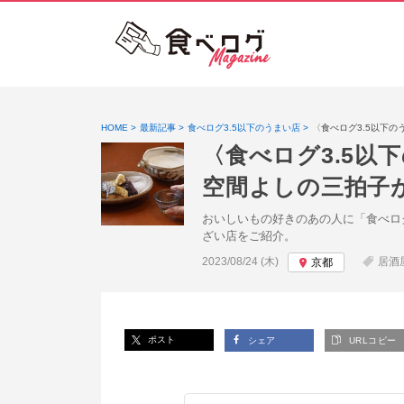
HOME
最新記事
食べログ3.5以下のうまい店
〈食べログ3.5以下
〈食べログ3.5
空間よしの三拍子
おいしいもの好きのあの人に「食べロ
ざい店をご紹介。
投稿日:
2023/08/24 (木)
居酒
京都
ポスト
シェア
URLコピー