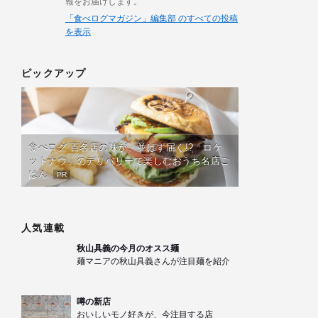
報をお届けします。
「食べログマガジン」編集部 のすべての投稿
を表示
ピックアップ
食べログ 百名店の味が、並ばず届く!?「ロケ
ットナウ」のデリバリーで楽しむおうち名店ご
はん
PR
人気連載
秋山具義の今月のオスス麺
麺マニアの秋山具義さんが注目麺を紹介
噂の新店
おいしいモノ好きが、今注目する店