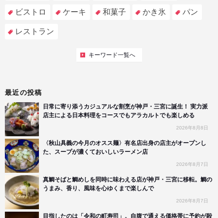
ビストロ
ケーキ
和菓子
かき氷
パン
レストラン
キーワード一覧へ
最近の投稿
日常に寄り添うカジュアルな割烹が神戸・三宮に誕生！ 実力派
店主による日本料理をコースでもアラカルトでも楽しめる
2026年8月8日
〈秋山具義の今月のオスス麺〉有名店出身の店主がオープンし
た、スープが濃くておいしいラーメン店
2026年8月7日
真鯛そばと鯛めしを同時に味わえる店が神戸・三宮に移転。鯛の
うまみ、香り、風味を心ゆくまで楽しんで
2026年8月7日
目指したのは「令和の町寿司」。自腹で通える価格帯に予約が殺