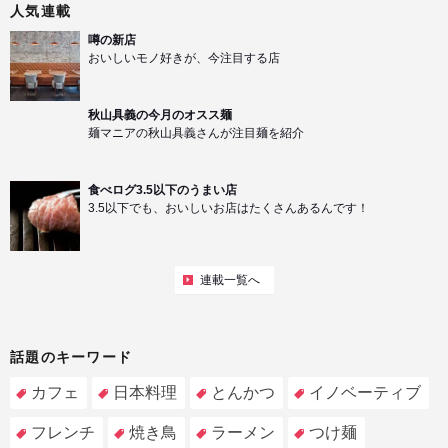
人気連載
噂の新店
おいしいモノ好きが、今注目する店
秋山具義の今月のオスス麺
麺マニアの秋山具義さんが注目麺を紹介
食べログ3.5以下のうまい店
3.5以下でも、おいしいお店はたくさんあるんです！
連載一覧へ
話題のキーワード
カフェ
日本料理
とんかつ
イノベーティブ
フレンチ
焼き鳥
ラーメン
つけ麺