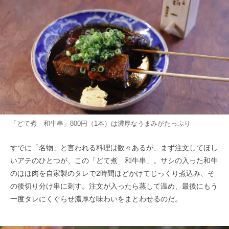
「どて煮 和牛串」800円（1本）は濃厚なうまみがたっぷり
すでに「名物」と言われる料理は数々あるが、まず注文してほし
いアテのひとつが、この「どて煮 和牛串」。サシの入った和牛
のほほ肉を自家製のタレで2時間ほどかけてじっくり煮込み、そ
の後切り分け串に刺す。注文が入ったら蒸して温め、最後にもう
一度タレにくぐらせ濃厚な味わいをまとわせるのだ。