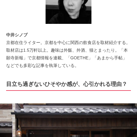
中井シノブ
京都在住ライター。京都を中心に関西の飲食店を取材紹介する。
取材店は1.5万軒以上。趣味は外飯、外酒、猫とまったり。「本
願寺新報」で京都情報を連載、「GOETHE」「あまから手帖」
などでも多彩な記事を執筆している。
目立ち過ぎないひそやか感が、心引かれる理由？