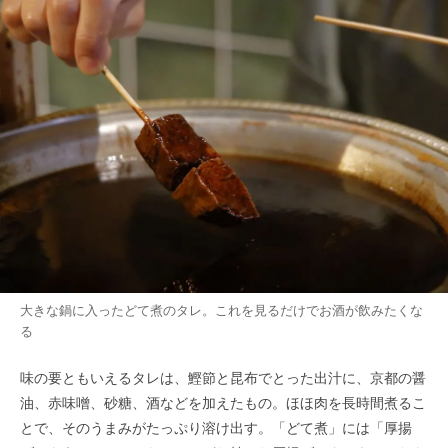
大きな鍋に入ったどて煮のタレ。これを見るだけでお酒が飲みたくな
る
味の要ともいえるタレは、鰹節と昆布でとった出汁に、京都の醤
油、赤味噌、砂糖、酒などを加えたもの。ほほ肉を長時間煮るこ
とで、そのうまみがたっぷり溶け出す。「どて煮」には「厚揚