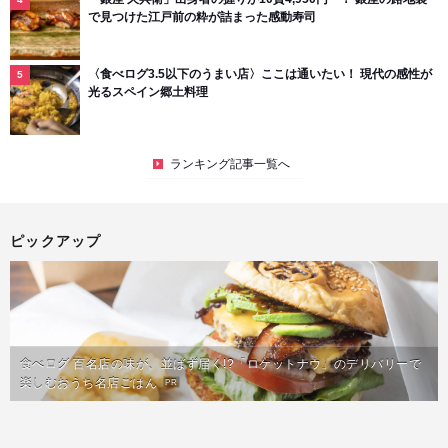
で見つけた江戸前の粋が詰まった感動寿司
〈食べログ3.5以下のうまい店〉ここは通いたい！ 現代の感性が
光るスペイン郷土料理
ランキング記事一覧へ
ピックアップ
食べログ 百名店の味が、並ばず届く!?「ロケットナウ」のデリバリーで
楽しむおうち名店ごはん
PR