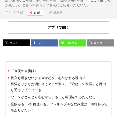
題の酒場がこちら。早い時間帯も、遅めの時間帯も、「ここで酔うの
が楽しい」と言う中井シノブさんにご紹介いただいた。
投稿日:
居酒屋
2024/12/23 (月)
京都
アプリで開く
ポスト
シェア
LINE共有
URLコピー
〈今夜の自腹飯〉
目立ち過ぎないひそやか感が、心引かれる理由？
和洋とりまぜた酒に合うアテの数々。「次はこの料理」と目指
し通うリピーターも
ワインがどんどん進むから、もっと料理を頼みたくなる
昼飲みも、2軒目使いも。フレキシブルな飲み屋は、何軒あって
もありがたい！