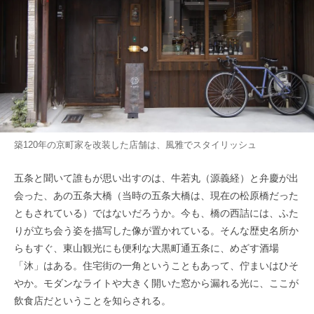
築120年の京町家を改装した店舗は、風雅でスタイリッシュ
五条と聞いて誰もが思い出すのは、牛若丸（源義経）と弁慶が出
会った、あの五条大橋（当時の五条大橋は、現在の松原橋だった
ともされている）ではないだろうか。今も、橋の西詰には、ふた
りが立ち会う姿を描写した像が置かれている。そんな歴史名所か
らもすぐ、東山観光にも便利な大黒町通五条に、めざす酒場
「沐」はある。住宅街の一角ということもあって、佇まいはひそ
やか。モダンなライトや大きく開いた窓から漏れる光に、ここが
飲食店だということを知らされる。