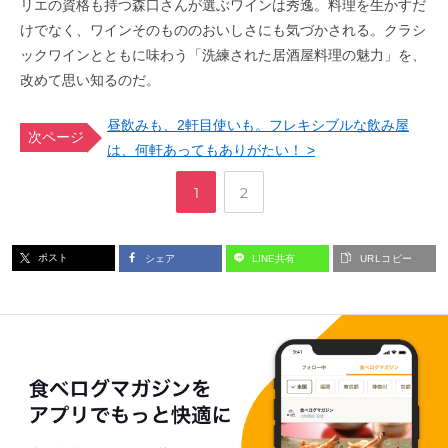
リエの資格も持つ森口さんが選ぶワインは秀逸。料理を生かすだ
けでなく、ワインそのもののおいしさにも気づかされる。クラシ
ックワインとともに味わう「洗練された居酒屋料理の魅力」を、
改めて思い知るのだ。
昼飲みも、2軒目使いも。フレキシブルな飲み屋
次ページ
は、何軒あってもありがたい！ >
,
ペ
ペ
1
2
ー
ー
ポスト
シェア
LINE共有
URLコピー
ジ
ジ