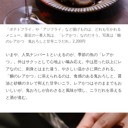
「ポテトフライ」や「アジフライ」など揚げものは、どれも引かれる
メニュー。最近の一番人気は、「レアかつ」なのだそう。写真は「鰤
のレアかつ 鬼おろしと甘辛ニラだれ」2,200円
いまや、人気ナンバー１といえるのが、季節の魚の「レアか
つ」。外はサクッとして心地よい噛み応え。中は思った以上にレ
アなのに、刺身とはまた違う。やさしい温かさに満たされる。
「鰤のレアかつ」に添えられるのは、食感のある鬼おろしと、醤
油と砂糖のタレで和えた甘辛いニラ。レアかつはそのままでもお
いしいが、鬼おろしが合わさると風味が増し、ニラだれを添える
と酒が進む。