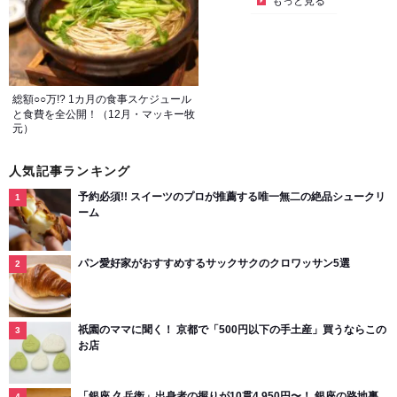
もっと見る
総額○○万!? 1カ月の食事スケジュール
と食費を全公開！（12月・マッキー牧
元）
人気記事ランキング
予約必須!! スイーツのプロが推薦する唯一無二の絶品シュークリ
ーム
パン愛好家がおすすめするサックサクのクロワッサン5選
祇園のママに聞く！ 京都で「500円以下の手土産」買うならこの
お店
「銀座 久兵衛」出身者の握りが10貫4,950円〜！ 銀座の路地裏