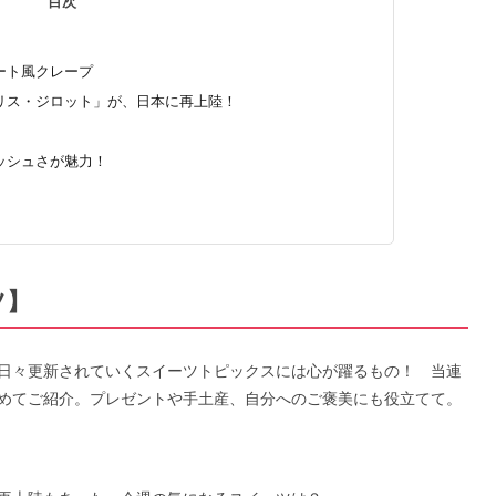
目次
ート風クレープ
ブリス・ジロット」が、日本に再上陸！
ッシュさが魅力！
ツ】
日々更新されていくスイーツトピックスには心が躍るもの！ 当連
めてご紹介。プレゼントや手土産、自分へのご褒美にも役立てて。