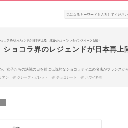
検
索:
ショコラ界のレジェンドが日本再上陸！見逃せないバレンタインスイーツも続々
〉ショコラ界のレジェンドが日本再上
か、女子たちの決戦の日を前に伝説的なショコラティエの名店がフランスか
リアン
クレープ・ガレット
チョコレート
ハワイ料理