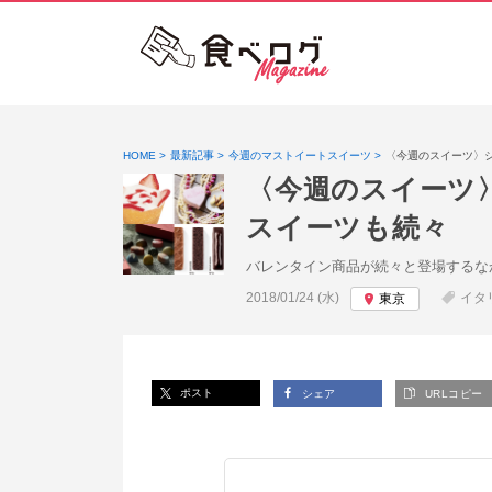
HOME
最新記事
今週のマストイートスイーツ
〈今週のスイーツ〉
〈今週のスイーツ
スイーツも続々
バレンタイン商品が続々と登場するな
投稿日:
2018/01/24 (水)
イタ
東京
ポスト
シェア
URLコピー