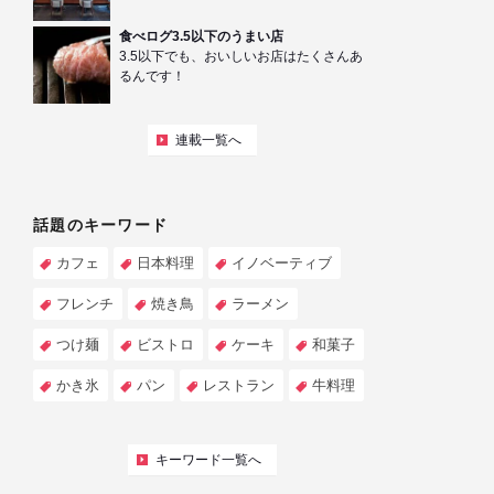
食べログ3.5以下のうまい店
3.5以下でも、おいしいお店はたくさんあ
るんです！
連載一覧へ
話題のキーワード
カフェ
日本料理
イノベーティブ
フレンチ
焼き鳥
ラーメン
つけ麺
ビストロ
ケーキ
和菓子
かき氷
パン
レストラン
牛料理
キーワード一覧へ