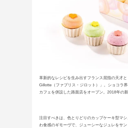
革新的なレシピを生み出すフランス屈指の天才としてそ
Gillotte（ファブリス・ジロット）」。ショ
カフェを併設した路面店をオープン。2018年の
注目すべきは、色とりどりのカップケーキ型マシ
わ食感のギモーヴで、ジューシーなジュレをサン