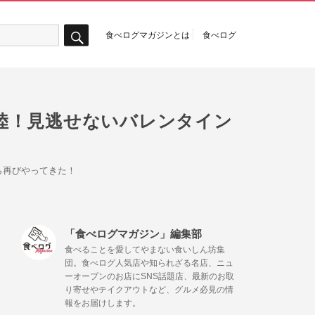
食べログマガジンとは
食べログ
検
索
陸！見逃せないバレンタイン
ら再びやってきた！
「食べログマガジン」編集部
食べることを愛してやまない食いしん坊集
団。食べログ人気店や知られざる名店、ニュ
ーオープンのお店にSNS話題店、最新のお取
り寄せやテイクアウトなど、グルメ必見の情
報をお届けします。