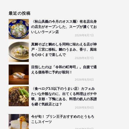
最近の投稿
〈秋山具義の今月のオスス麺〉有名店出身
の店主がオープンした、スープが濃くてお
いしいラーメン店
2026年8月7日
真鯛そばと鯛めしを同時に味わえる店が神
戸・三宮に移転。鯛のうまみ、香り、風味
を心ゆくまで楽しんで
2026年8月7日
目指したのは「令和の町寿司」。自腹で通
える価格帯に予約が殺到！
2026年8月6日
〈食べログ3.5以下のうまい店〉カフェみ
たいな外観なのに、出てくる料理はガチ中
華。京都・下鴨にある、料理の鉄人の系譜
を継ぐ気鋭店とは？
2026年8月6日
今が旬！ プリン王子おすすめのとうもろ
こしスイーツ