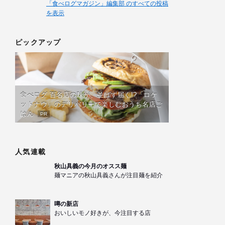
「食べログマガジン」編集部 のすべての投稿
を表示
ピックアップ
食べログ 百名店の味が、並ばず届く!?「ロケ
ットナウ」のデリバリーで楽しむおうち名店ご
はん
PR
人気連載
秋山具義の今月のオスス麺
麺マニアの秋山具義さんが注目麺を紹介
噂の新店
おいしいモノ好きが、今注目する店