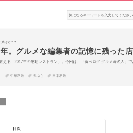
検
索:
た店はどこ？
1年。グルメな編集者の記憶に残った
教える「2017年の感動レストラン」。今回は、「食べログ グルメ著名人」
中華料理
天ぷら
日本料理
目次