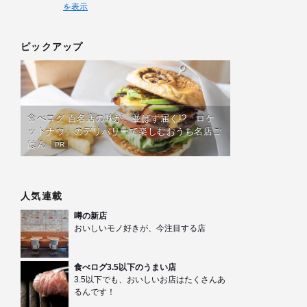
を表示
ピックアップ
食べログ 百名店の味が、並ばず届く!?「ロケ
ットナウ」のデリバリーで楽しむおうち名店ご
はん
PR
人気連載
噂の新店
おいしいモノ好きが、今注目する店
食べログ3.5以下のうまい店
3.5以下でも、おいしいお店はたくさんあ
るんです！