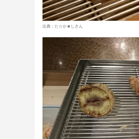
出典：
た☆か★しさん