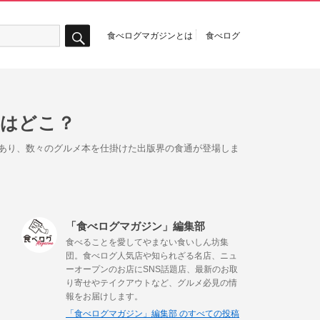
食べログマガジンとは
食べログ
検
索
店はどこ？
であり、数々のグルメ本を仕掛けた出版界の食通が登場しま
「食べログマガジン」編集部
食べることを愛してやまない食いしん坊集
団。食べログ人気店や知られざる名店、ニュ
ーオープンのお店にSNS話題店、最新のお取
り寄せやテイクアウトなど、グルメ必見の情
報をお届けします。
「食べログマガジン」編集部 のすべての投稿