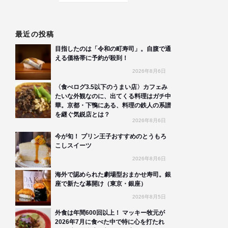
最近の投稿
目指したのは「令和の町寿司」。自腹で通
える価格帯に予約が殺到！
2026年8月6日
〈食べログ3.5以下のうまい店〉カフェみ
たいな外観なのに、出てくる料理はガチ中
華。京都・下鴨にある、料理の鉄人の系譜
を継ぐ気鋭店とは？
2026年8月6日
今が旬！ プリン王子おすすめのとうもろ
こしスイーツ
2026年8月6日
海外で認められた劇場型おまかせ寿司。銀
座で新たな幕開け（東京・銀座）
2026年8月5日
外食は年間600回以上！ マッキー牧元が
2026年7月に食べた中で特に心を打たれ