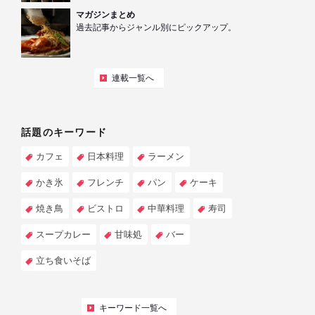
マガジンまとめ
過去記事からジャンル別にピックアップ。
連載一覧へ
話題のキーワード
カフェ
日本料理
ラーメン
かき氷
フレンチ
パン
ケーキ
焼き鳥
ビストロ
中華料理
寿司
スープカレー
甘味処
バー
立ち食いそば
キーワード一覧へ