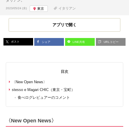
タリアン。
投稿日:
イタリアン
2023/05/24 (水)
東京
アプリで開く
ポスト
シェア
LINE共有
URLコピー
目次
〈New Open News〉
stesso e Magari CHIC（東京・宝町）
食べログレビュアーのコメント
〈New Open News〉