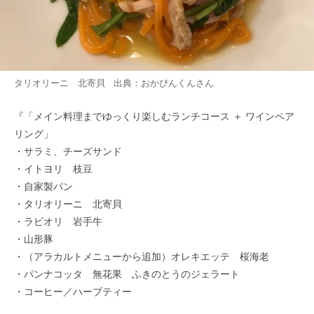
タリオリーニ 北寄貝 出典：
おかぴんくん
さん
『「メイン料理までゆっくり楽しむランチコース ＋ ワインペア
リング」
・サラミ、チーズサンド
・イトヨリ 枝豆
・自家製パン
・タリオリーニ 北寄貝
・ラビオリ 岩手牛
・山形豚
・（アラカルトメニューから追加）オレキエッテ 桜海老
・パンナコッタ 無花果 ふきのとうのジェラート
・コーヒー／ハーブティー