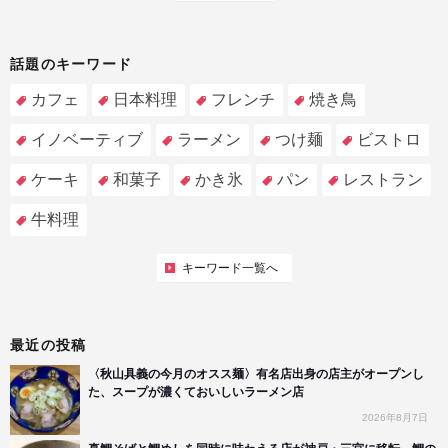
話題のキーワード
カフェ
日本料理
フレンチ
焼き鳥
イノベーティブ
ラーメン
つけ麺
ビストロ
ケーキ
和菓子
かき氷
パン
レストラン
牛料理
キーワード一覧へ
最近の投稿
〈秋山具義の今月のオスス麺〉有名店出身の店主がオープンし
た、スープが濃くておいしいラーメン店
2026年8月7日