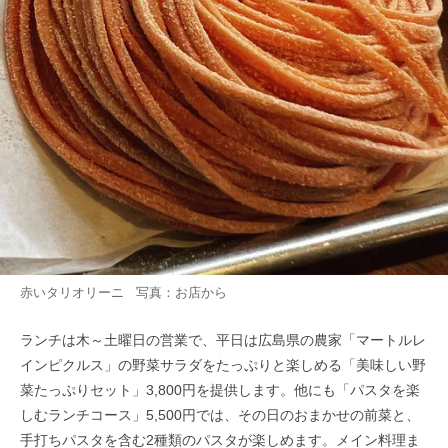
赤いタリオリーニ 写真：お店から
ランチは木～土曜日の営業で、平日は広島県の農家「マートルレ
インピクルス」の野菜サラダをたっぷりと楽しめる「美味しい野
菜たっぷりセット」3,800円を提供します。他にも「パスタを楽
しむランチコース」5,500円では、その日のおまかせの前菜と、
手打ちパスタを含む2種類のパスタが楽しめます。メイン料理ま