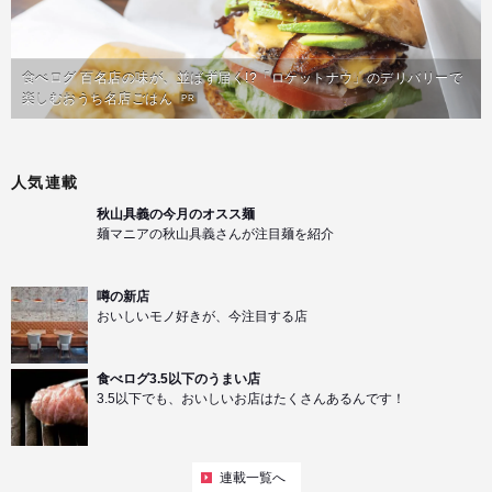
食べログ 百名店の味が、並ばず届く!?「ロケットナウ」のデリバリーで
楽しむおうち名店ごはん
PR
人気連載
秋山具義の今月のオスス麺
麺マニアの秋山具義さんが注目麺を紹介
噂の新店
おいしいモノ好きが、今注目する店
食べログ3.5以下のうまい店
3.5以下でも、おいしいお店はたくさんあるんです！
連載一覧へ