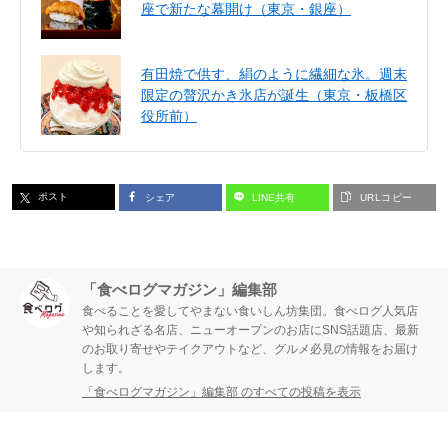
座で新たな幕開け（東京・銀座）
有田焼で供す、絹のように繊細な氷。週末
限定の贅沢かき氷店が誕生（東京・板橋区
役所前）
ポスト
シェア
LINE共有
URLコピー
「食べログマガジン」編集部
食べることを愛してやまない食いしん坊集団。食べログ人気店
や知られざる名店、ニューオープンのお店にSNS話題店、最新
のお取り寄せやテイクアウトなど、グルメ必見の情報をお届け
します。
「食べログマガジン」編集部 のすべての投稿を表示