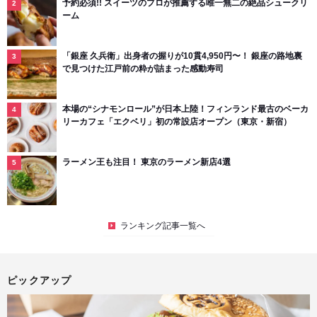
予約必須!! スイーツのプロが推薦する唯一無二の絶品シュークリ
ーム
「銀座 久兵衛」出身者の握りが10貫4,950円〜！ 銀座の路地裏
で見つけた江戸前の粋が詰まった感動寿司
本場の“シナモンロール”が日本上陸！フィンランド最古のベーカ
リーカフェ「エクベリ」初の常設店オープン（東京・新宿）
ラーメン王も注目！ 東京のラーメン新店4選
ランキング記事一覧へ
ピックアップ