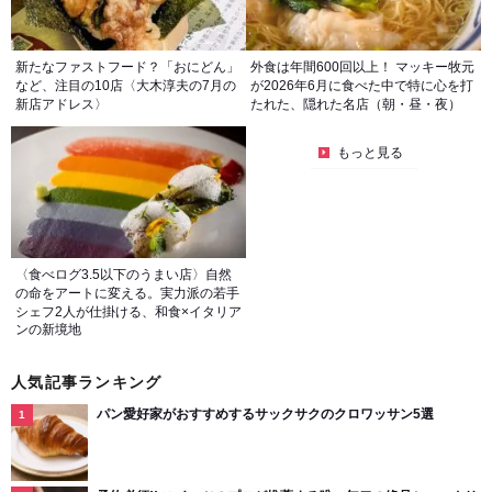
新たなファストフード？「おにどん」
外食は年間600回以上！ マッキー牧元
など、注目の10店〈大木淳夫の7月の
が2026年6月に食べた中で特に心を打
新店アドレス〉
たれた、隠れた名店（朝・昼・夜）
もっと見る
〈食べログ3.5以下のうまい店〉自然
の命をアートに変える。実力派の若手
シェフ2人が仕掛ける、和食×イタリア
ンの新境地
人気記事ランキング
パン愛好家がおすすめするサックサクのクロワッサン5選