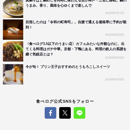
真鯛そばと鯛めしを同時に味わえる店が神戸・三宮に移転。鯛の
うまみ、香り、風味を心ゆくまで楽しんで
2026年8月7日
目指したのは「令和の町寿司」。自腹で通える価格帯に予約が殺
到！
2026年8月6日
〈食べログ3.5以下のうまい店〉カフェみたいな外観なのに、出
てくる料理はガチ中華。京都・下鴨にある、料理の鉄人の系譜を
継ぐ気鋭店とは？
2026年8月6日
今が旬！ プリン王子おすすめのとうもろこしスイーツ
2026年8月6日
食べログ公式SNSをフォロー