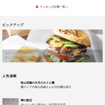
ランキング記事一覧へ
ピックアップ
食べログ 百名店の味が、並ばず届く!?「ロケットナウ」のデリバリーで
楽しむおうち名店ごはん
PR
人気連載
秋山具義の今月のオスス麺
麺マニアの秋山具義さんが注目麺を紹介
噂の新店
おいしいモノ好きが、今注目する店