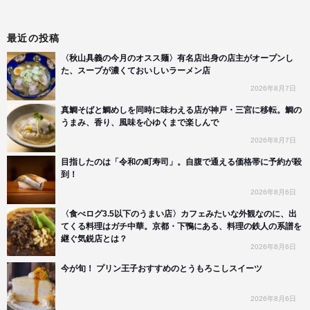
最近の投稿
〈秋山具義の今月のオスス麺〉有名店出身の店主がオープンし
た、スープが濃くておいしいラーメン店
2026年8月7日
真鯛そばと鯛めしを同時に味わえる店が神戸・三宮に移転。鯛の
うまみ、香り、風味を心ゆくまで楽しんで
2026年8月7日
目指したのは「令和の町寿司」。自腹で通える価格帯に予約が殺
到！
2026年8月6日
〈食べログ3.5以下のうまい店〉カフェみたいな外観なのに、出
てくる料理はガチ中華。京都・下鴨にある、料理の鉄人の系譜を
継ぐ気鋭店とは？
2026年8月6日
今が旬！ プリン王子おすすめのとうもろこしスイーツ
2026年8月6日