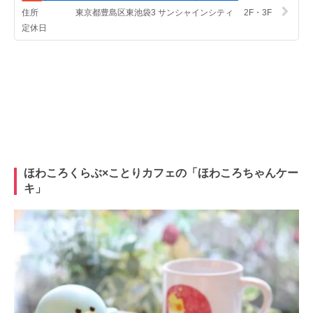
ほわころくらぶ×ことりカフェの「ほわころちゃんケー
キ」