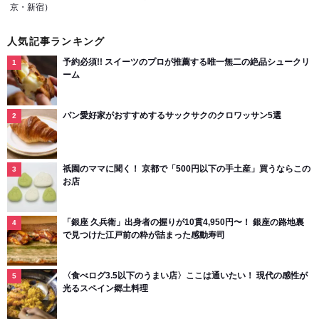
京・新宿）
人気記事ランキング
予約必須!! スイーツのプロが推薦する唯一無二の絶品シュークリ
ーム
パン愛好家がおすすめするサックサクのクロワッサン5選
祇園のママに聞く！ 京都で「500円以下の手土産」買うならこの
お店
「銀座 久兵衛」出身者の握りが10貫4,950円〜！ 銀座の路地裏
で見つけた江戸前の粋が詰まった感動寿司
〈食べログ3.5以下のうまい店〉ここは通いたい！ 現代の感性が
光るスペイン郷土料理