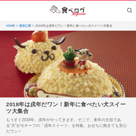
HOME
最新記事
2018年は戌年だワン！新年に食べたい犬スイーツ大集合
2018年は戌年だワン！新年に食べたい犬スイー
ツ大集合
もうすぐ2018年、戌年がやってきます。そこで、来年の主役であ
る“犬”がモチーフの「戌年スイーツ」を特集。おせちに飽きても安心
だワン！