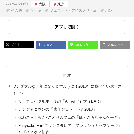
投稿日:
2017/12/26 (火)
大阪
東京
その他
ケーキ
ジェラート・アイスクリーム
パン
アプリで開く
ポスト
シェア
LINE共有
URLコピー
目次
ワンダフルな一年になりますように！2018年に食べたい戌年ス
イーツ
リーガロイヤルホテルの「A HAPPY 犬 YEAR」
ナンジャタウンの「戌年ジェラート☆2018」
ほわころくらぶ×ことりカフェの「ほわころちゃんケーキ」
Fairycake Fair グランスタ店の「フレッシュカップケーキ」
と「ベイクド新春」