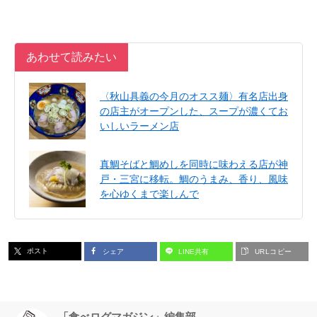
あわせて読みたい
〈秋山具義の今月のオスス麺〉有名店出身
の店主がオープンした、スープが濃くてお
いしいラーメン店
真鯛そばと鯛めしを同時に味わえる店が神
戸・三宮に移転。鯛のうまみ、香り、風味
を心ゆくまで楽しんで
ポスト
シェア
LINE共有
URLコピー
「食べログマガジン」編集部