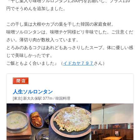
『干し葉入り味噌ソルロンタン1,200円をお願いし、プラス110
円でそうめんを追加しました。
この干し葉は大根やカブの葉を干した韓国の家庭食材。
味噌ソルロンタンは、味噌チゲ同様ピリ辛味でした。ご注意くだ
さい。薄切り肉が数枚入っています。
とろみのあるコクはあれどもあっさりしたスープ。体に優しい感
じで美味しかったです。
ご飯ともよく合いました』（
イドカヤ７９７
さん）
人生ソルロンタン
[東京] 新大久保駅 377m / 韓国料理