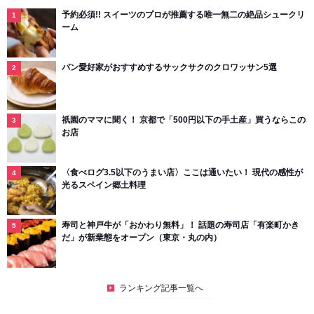
予約必須!! スイーツのプロが推薦する唯一無二の絶品シュークリ
ーム
パン愛好家がおすすめするサックサクのクロワッサン5選
祇園のママに聞く！ 京都で「500円以下の手土産」買うならこの
お店
〈食べログ3.5以下のうまい店〉ここは通いたい！ 現代の感性が
光るスペイン郷土料理
寿司と神戸牛が「おかわり無料」！ 話題の寿司店「有楽町かき
だ」が新業態をオープン（東京・丸の内）
ランキング記事一覧へ