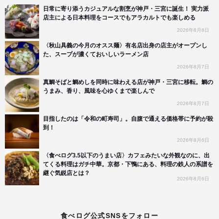
日常に寄り添うカジュアルな割烹が神戸・三宮に誕生！ 実力派
店主による日本料理をコースでもアラカルトでも楽しめる
2026年8月8日
〈秋山具義の今月のオスス麺〉有名店出身の店主がオープンし
た、スープが濃くておいしいラーメン店
2026年8月7日
真鯛そばと鯛めしを同時に味わえる店が神戸・三宮に移転。鯛の
うまみ、香り、風味を心ゆくまで楽しんで
2026年8月7日
目指したのは「令和の町寿司」。自腹で通える価格帯に予約が殺
到！
2026年8月6日
〈食べログ3.5以下のうまい店〉カフェみたいな外観なのに、出
てくる料理はガチ中華。京都・下鴨にある、料理の鉄人の系譜を
継ぐ気鋭店とは？
2026年8月6日
食べログ公式SNSをフォロー