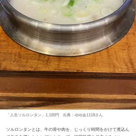
「人生ソルロンタン」1,100円 出典：
ゆゆあ1118
さん
ソルロンタンとは、牛の骨や肉を、じっくり時間をかけて煮込ん