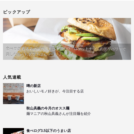
ピックアップ
食べログ 百名店の味が、並ばず届く!?「ロケットナウ」のデリバリーで
楽しむおうち名店ごはん
PR
人気連載
噂の新店
おいしいモノ好きが、今注目する店
秋山具義の今月のオスス麺
麺マニアの秋山具義さんが注目麺を紹介
食べログ3.5以下のうまい店