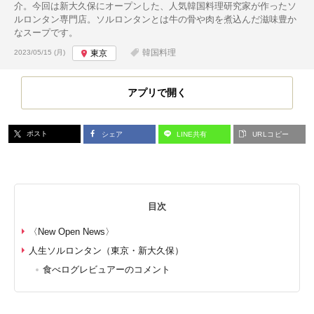
介。今回は新大久保にオープンした、人気韓国料理研究家が作ったソ
ルロンタン専門店。ソルロンタンとは牛の骨や肉を煮込んだ滋味豊か
なスープです。
投稿日:
韓国料理
2023/05/15 (月)
東京
アプリで開く
ポスト
シェア
LINE共有
URLコピー
目次
〈New Open News〉
人生ソルロンタン（東京・新大久保）
食べログレビュアーのコメント