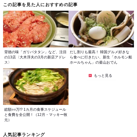
この記事を見た人におすすめの記事
背徳の味「ガリバタタン」など、注目
だし割りも最高！ 韓国グルメ好きな
の13店〈大木淳夫の3月の新店アドレ
ら食べに行きたい、新生「ホルモン船
ス〉
ホールちゃん」の釜山おでん
もっと見る
総額○○万!? 1カ月の食事スケジュール
と食費を全公開！（12月・マッキー牧
元）
人気記事ランキング