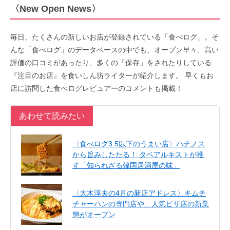
〈New Open News〉
毎日、たくさんの新しいお店が登録されている「食べログ」。そ
んな「食べログ」のデータベースの中でも、オープン早々、高い
評価の口コミがあったり、多くの「保存」をされたりしている
『注目のお店』を食いしん坊ライターが紹介します。 早くもお
店に訪問した食べログレビュアーのコメントも掲載！
あわせて読みたい
〈食べログ3.5以下のうまい店〉ハチノス
から旨みしたたる！ タベアルキストが推
す「知られざる韓国居酒屋の味」
〈大木淳夫の4月の新店アドレス〉キムチ
チャーハンの専門店や、人気ピザ店の新業
態がオープン