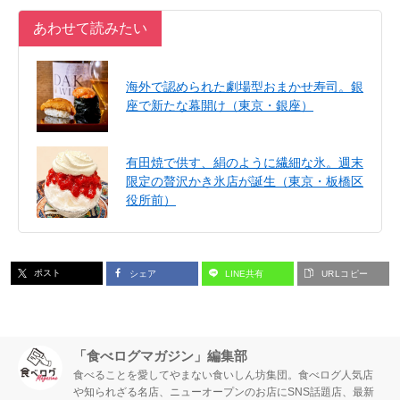
あわせて読みたい
海外で認められた劇場型おまかせ寿司。銀
座で新たな幕開け（東京・銀座）
有田焼で供す、絹のように繊細な氷。週末
限定の贅沢かき氷店が誕生（東京・板橋区
役所前）
ポスト
シェア
LINE共有
URLコピー
「食べログマガジン」編集部
食べることを愛してやまない食いしん坊集団。食べログ人気店
や知られざる名店、ニューオープンのお店にSNS話題店、最新