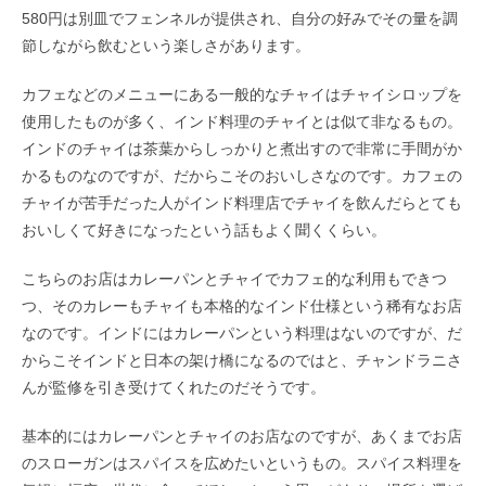
580円は別皿でフェンネルが提供され、自分の好みでその量を調
節しながら飲むという楽しさがあります。
カフェなどのメニューにある一般的なチャイはチャイシロップを
使用したものが多く、インド料理のチャイとは似て非なるもの。
インドのチャイは茶葉からしっかりと煮出すので非常に手間がか
かるものなのですが、だからこそのおいしさなのです。カフェの
チャイが苦手だった人がインド料理店でチャイを飲んだらとても
おいしくて好きになったという話もよく聞くくらい。
こちらのお店はカレーパンとチャイでカフェ的な利用もできつ
つ、そのカレーもチャイも本格的なインド仕様という稀有なお店
なのです。インドにはカレーパンという料理はないのですが、だ
からこそインドと日本の架け橋になるのではと、チャンドラニさ
んが監修を引き受けてくれたのだそうです。
基本的にはカレーパンとチャイのお店なのですが、あくまでお店
のスローガンはスパイスを広めたいというもの。スパイス料理を