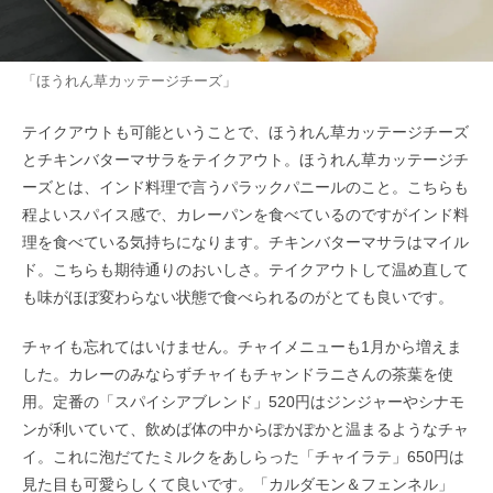
「ほうれん草カッテージチーズ」
テイクアウトも可能ということで、ほうれん草カッテージチーズ
とチキンバターマサラをテイクアウト。ほうれん草カッテージチ
ーズとは、インド料理で言うパラックパニールのこと。こちらも
程よいスパイス感で、カレーパンを食べているのですがインド料
理を食べている気持ちになります。チキンバターマサラはマイル
ド。こちらも期待通りのおいしさ。テイクアウトして温め直して
も味がほぼ変わらない状態で食べられるのがとても良いです。
チャイも忘れてはいけません。チャイメニューも1月から増えま
した。カレーのみならずチャイもチャンドラニさんの茶葉を使
用。定番の「スパイシアブレンド」520円はジンジャーやシナモ
ンが利いていて、飲めば体の中からぽかぽかと温まるようなチャ
イ。これに泡だてたミルクをあしらった「チャイラテ」650円は
見た目も可愛らしくて良いです。「カルダモン＆フェンネル」