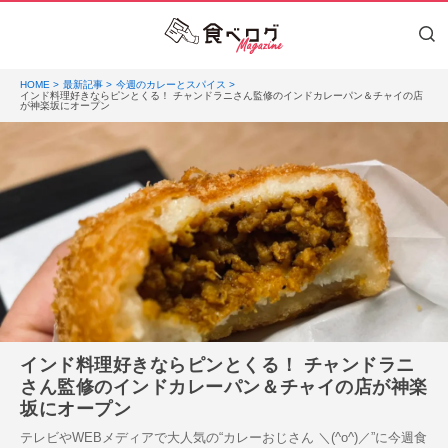
HOME
最新記事
今週のカレーとスパイス
インド料理好きならピンとくる！ チャンドラニさん監修のインドカレーパン＆チャイの店
が神楽坂にオープン
インド料理好きならピンとくる！ チャンドラニ
さん監修のインドカレーパン＆チャイの店が神楽
坂にオープン
テレビやWEBメディアで大人気の“カレーおじさん ＼(^o^)／”に今週食