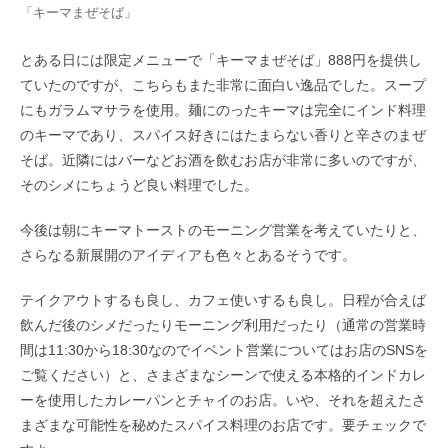
「キーマまぜそば」
とある日には限定メニューで「キーマまぜそば」888円を提供し
ていたのですが、こちらもまた非常に面白い逸品でした。スープ
にもガラムマサラを使用。麺にのったキーマは完全にインド料理
のキーマであり、スパイス好きにはたまらない香りと辛さのまぜ
そば。近隣にはバーなどお酒を飲むお店が非常に多いのですが、
そのシメにちょうど良い料理でした。
今後は朝にキーマトーストのモーニング営業を考えていたりと、
さらなる新展開のアイディアも色々とあるそうです。
テイクアウトするも良し、カフェ使いするも良し。日程が合えば
飲んだ後のシメだったりモーニング利用だったり（通常の営業時
間は11:30から18:30なのでイベント営業についてはお店のSNSを
ご覧ください）と、さまざまなシーンで使える本格的インドカレ
ーを使用したカレーパンとチャイのお店。いや、それを超えたさ
まざまな可能性を秘めたスパイス料理のお店です。要チェックで