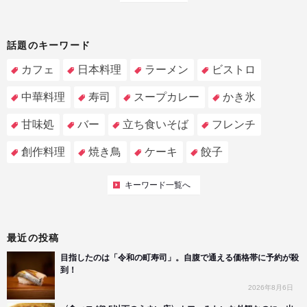
話題のキーワード
カフェ
日本料理
ラーメン
ビストロ
中華料理
寿司
スープカレー
かき氷
甘味処
バー
立ち食いそば
フレンチ
創作料理
焼き鳥
ケーキ
餃子
キーワード一覧へ
最近の投稿
目指したのは「令和の町寿司」。自腹で通える価格帯に予約が殺
到！
2026年8月6日