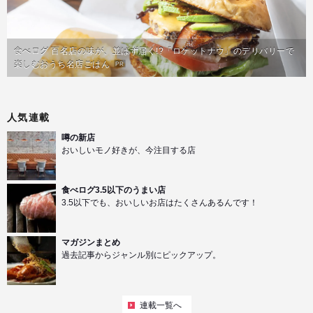
食べログ 百名店の味が、並ばず届く!?「ロケットナウ」のデリバリーで
楽しむおうち名店ごはん
PR
人気連載
噂の新店
おいしいモノ好きが、今注目する店
食べログ3.5以下のうまい店
3.5以下でも、おいしいお店はたくさんあるんです！
マガジンまとめ
過去記事からジャンル別にピックアップ。
連載一覧へ