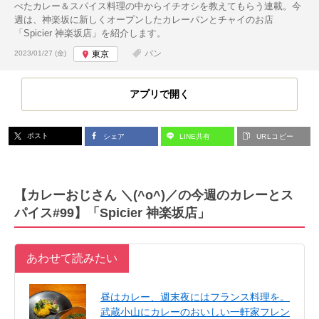
べたカレー＆スパイス料理の中からイチオシを教えてもらう連載。今
週は、神楽坂に新しくオープンしたカレーパンとチャイのお店
「Spicier 神楽坂店」を紹介します。
投稿日:
パン
2023/01/27 (金)
東京
アプリで開く
ポスト
シェア
LINE共有
URLコピー
【カレーおじさん ＼(^o^)／の今週のカレーとス
パイス#99】「Spicier 神楽坂店」
あわせて読みたい
昼はカレー、週末夜にはフランス料理を。
武蔵小山にカレーのおいしい一軒家フレン