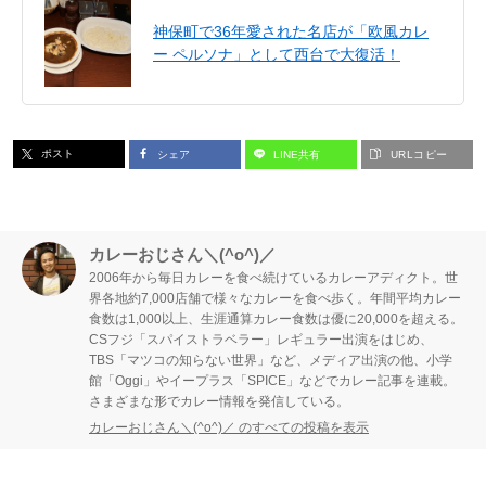
神保町で36年愛された名店が「欧風カレ
ー ペルソナ」として西台で大復活！
ポスト
シェア
LINE共有
URLコピー
カレーおじさん＼(^o^)／
2006年から毎日カレーを食べ続けているカレーアディクト。世
界各地約7,000店舗で様々なカレーを食べ歩く。年間平均カレー
食数は1,000以上、生涯通算カレー食数は優に20,000を超える。
CSフジ「スパイストラベラー」レギュラー出演をはじめ、
TBS「マツコの知らない世界」など、メディア出演の他、小学
館「Oggi」やイープラス「SPICE」などでカレー記事を連載。
さまざまな形でカレー情報を発信している。
カレーおじさん＼(^o^)／ のすべての投稿を表示