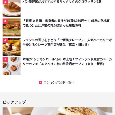
パン愛好家がおすすめするサックサクのクロワッサン5選
「銀座 久兵衛」出身者の握りが10貫4,950円〜！ 銀座の路地裏
で見つけた江戸前の粋が詰まった感動寿司
フランスの香りをまとう「ご褒美クレープ」。人気ベーカリーが
手掛けるクレープ専門店が誕生（東京・日比谷）
本場の“シナモンロール”が日本上陸！フィンランド最古のベーカ
リーカフェ「エクベリ」初の常設店オープン（東京・新宿）
ランキング記事一覧へ
ピックアップ