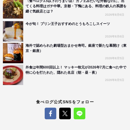
〈食べログ3.5以下のうまい店〉カフェみたいな外観なのに、出
てくる料理はガチ中華。京都・下鴨にある、料理の鉄人の系譜を
継ぐ気鋭店とは？
2026年8月6日
今が旬！ プリン王子おすすめのとうもろこしスイーツ
2026年8月6日
海外で認められた劇場型おまかせ寿司。銀座で新たな幕開け（東
京・銀座）
2026年8月5日
外食は年間600回以上！ マッキー牧元が2026年7月に食べた中で
特に心を打たれた、隠れた名店（朝・昼・夜）
2026年8月5日
食べログ公式SNSをフォロー