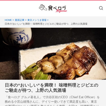
HOME
最新記事
東京メシうま酒場
日本の“おいしい”を満喫！ 味噌料理とジビエのご馳走が待つ、上野の人気酒場
日本の“おいしい”を満喫！ 味噌料理とジビエの
ご馳走が待つ、上野の人気酒場
「食べログ グルメ著名人」で渋谷区初のCEO（Chief Eat Officer）を
務める小宮山雄飛さんに、デイリー使いできて満足度も高い、東京