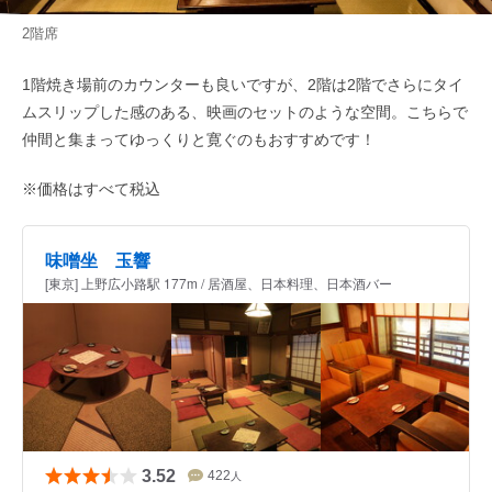
2階席
1階焼き場前のカウンターも良いですが、2階は2階でさらにタイ
ムスリップした感のある、映画のセットのような空間。こちらで
仲間と集まってゆっくりと寛ぐのもおすすめです！
※価格はすべて税込
味噌坐 玉響
[東京] 上野広小路駅 177m / 居酒屋、日本料理、日本酒バー
3.52
422
人