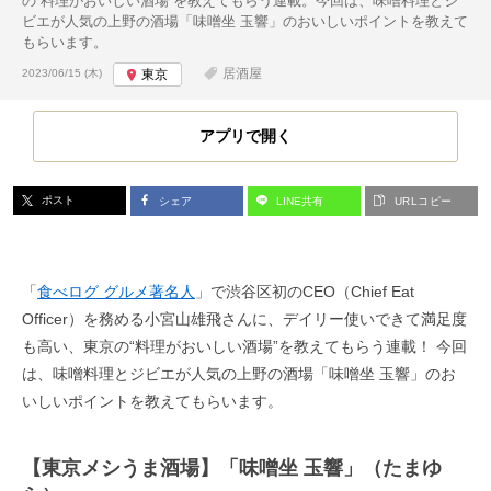
の“料理がおいしい酒場”を教えてもらう連載。今回は、味噌料理とジ
ビエが人気の上野の酒場「味噌坐 玉響」のおいしいポイントを教えて
もらいます。
投稿日:
居酒屋
2023/06/15 (木)
東京
アプリで開く
ポスト
シェア
LINE共有
URLコピー
「
食べログ グルメ著名人
」で渋谷区初のCEO（Chief Eat
Officer）を務める小宮山雄飛さんに、デイリー使いできて満足度
も高い、東京の“料理がおいしい酒場”を教えてもらう連載！ 今回
は、味噌料理とジビエが人気の上野の酒場「味噌坐 玉響」のお
いしいポイントを教えてもらいます。
【東京メシうま酒場】「味噌坐 玉響」（たまゆ