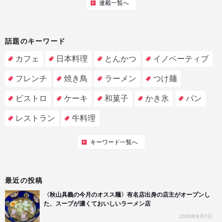
連載一覧へ
話題のキーワード
カフェ
日本料理
とんかつ
イノベーティブ
フレンチ
焼き鳥
ラーメン
つけ麺
ビストロ
ケーキ
和菓子
かき氷
パン
レストラン
牛料理
キーワード一覧へ
最近の投稿
〈秋山具義の今月のオスス麺〉有名店出身の店主がオープンし
た、スープが濃くておいしいラーメン店
2026年8月7日