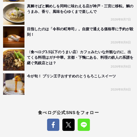
真鯛そばと鯛めしを同時に味わえる店が神戸・三宮に移転。鯛の
うまみ、香り、風味を心ゆくまで楽しんで
2026年8月7日
目指したのは「令和の町寿司」。自腹で通える価格帯に予約が殺
到！
2026年8月6日
〈食べログ3.5以下のうまい店〉カフェみたいな外観なのに、出
てくる料理はガチ中華。京都・下鴨にある、料理の鉄人の系譜を
継ぐ気鋭店とは？
2026年8月6日
今が旬！ プリン王子おすすめのとうもろこしスイーツ
2026年8月6日
食べログ公式SNSをフォロー