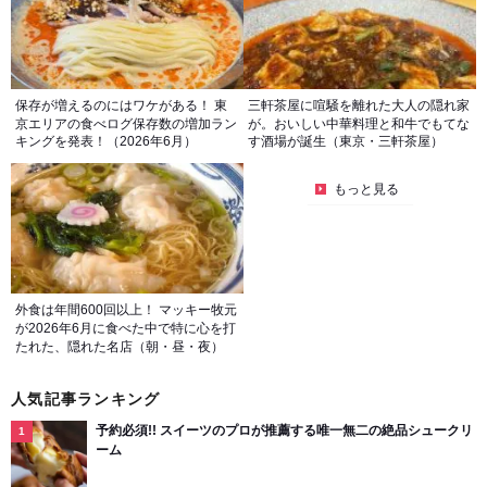
保存が増えるのにはワケがある！ 東
三軒茶屋に喧騒を離れた大人の隠れ家
京エリアの食べログ保存数の増加ラン
が。おいしい中華料理と和牛でもてな
キングを発表！（2026年6月）
す酒場が誕生（東京・三軒茶屋）
もっと見る
外食は年間600回以上！ マッキー牧元
が2026年6月に食べた中で特に心を打
たれた、隠れた名店（朝・昼・夜）
人気記事ランキング
予約必須!! スイーツのプロが推薦する唯一無二の絶品シュークリ
ーム