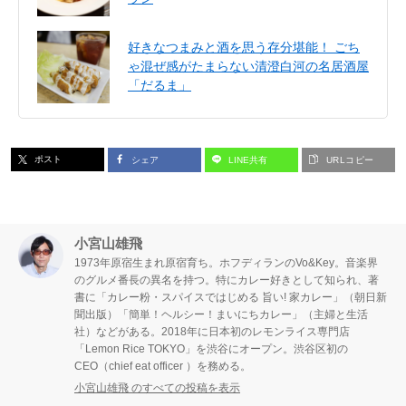
好きなつまみと酒を思う存分堪能！ ごち
ゃ混ぜ感がたまらない清澄白河の名居酒屋
「だるま」
ポスト
シェア
LINE共有
URLコピー
小宮山雄飛
1973年原宿生まれ原宿育ち。ホフディランのVo&Key。音楽界
のグルメ番長の異名を持つ。特にカレー好きとして知られ、著
書に「カレー粉・スパイスではじめる 旨い! 家カレー」（朝日新
聞出版）「簡単！ヘルシー！まいにちカレー」（主婦と生活
社）などがある。2018年に日本初のレモンライス専門店
「Lemon Rice TOKYO」を渋谷にオープン。渋谷区初の
CEO（chief eat officer ）を務める。
小宮山雄飛 のすべての投稿を表示