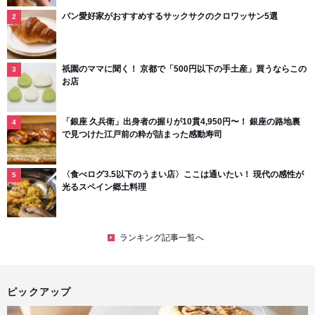
パン愛好家がおすすめするサックサクのクロワッサン5選
祇園のママに聞く！ 京都で「500円以下の手土産」買うならこの
お店
「銀座 久兵衛」出身者の握りが10貫4,950円〜！ 銀座の路地裏
で見つけた江戸前の粋が詰まった感動寿司
〈食べログ3.5以下のうまい店〉ここは通いたい！ 現代の感性が
光るスペイン郷土料理
ランキング記事一覧へ
ピックアップ