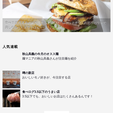
食べログ 百名店の味が、並ばず届く!?「ロケットナウ」のデリバリーで
楽しむおうち名店ごはん
PR
人気連載
秋山具義の今月のオスス麺
麺マニアの秋山具義さんが注目麺を紹介
噂の新店
おいしいモノ好きが、今注目する店
食べログ3.5以下のうまい店
3.5以下でも、おいしいお店はたくさんあるんです！