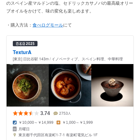
のスペイン産マルドンの塩、セドリックカサノバの最高級オリー
ブオイルをかけて、味の変化も楽しめます。
・購入方法：
食べログモール
にて
TexturA
[東京] 日比谷駅 143m / イノベーティブ、スペイン料理、中華料理
3.74
2753
人
￥10,000～￥14,999
￥1,000～￥1,999
月曜日
東京都千代田区有楽町1-7-1 有楽町電気ビル 1F