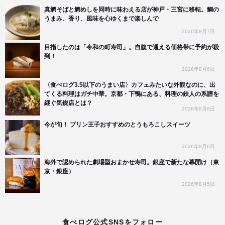
真鯛そばと鯛めしを同時に味わえる店が神戸・三宮に移転。鯛の
うまみ、香り、風味を心ゆくまで楽しんで
2026年8月7日
目指したのは「令和の町寿司」。自腹で通える価格帯に予約が殺
到！
2026年8月6日
〈食べログ3.5以下のうまい店〉カフェみたいな外観なのに、出
てくる料理はガチ中華。京都・下鴨にある、料理の鉄人の系譜を
継ぐ気鋭店とは？
2026年8月6日
今が旬！ プリン王子おすすめのとうもろこしスイーツ
2026年8月6日
海外で認められた劇場型おまかせ寿司。銀座で新たな幕開け（東
京・銀座）
2026年8月5日
食べログ公式SNSをフォロー