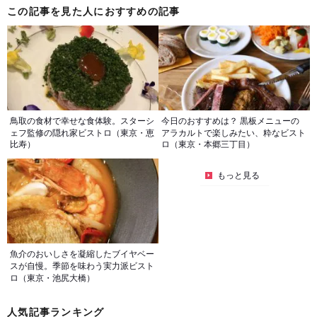
この記事を見た人におすすめの記事
鳥取の食材で幸せな食体験。スターシ
今日のおすすめは？ 黒板メニューの
ェフ監修の隠れ家ビストロ（東京・恵
アラカルトで楽しみたい、粋なビスト
比寿）
ロ（東京・本郷三丁目）
もっと見る
魚介のおいしさを凝縮したブイヤベー
スが自慢。季節を味わう実力派ビスト
ロ（東京・池尻大橋）
人気記事ランキング