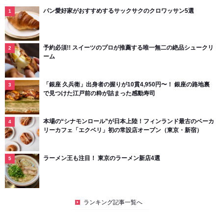
パン愛好家がおすすめするサックサクのクロワッサン5選
予約必須!! スイーツのプロが推薦する唯一無二の絶品シュークリ
ーム
「銀座 久兵衛」出身者の握りが10貫4,950円〜！ 銀座の路地裏
で見つけた江戸前の粋が詰まった感動寿司
本場の“シナモンロール”が日本上陸！フィンランド最古のベーカ
リーカフェ「エクベリ」初の常設店オープン（東京・新宿）
ラーメン王も注目！ 東京のラーメン新店4選
ランキング記事一覧へ