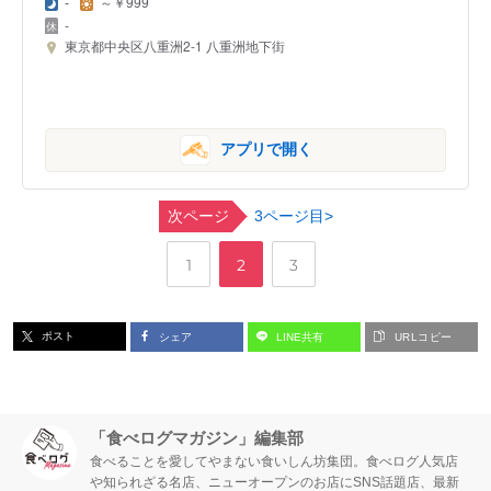
-
～￥999
-
東京都中央区八重洲2-1 八重洲地下街
アプリで開く
次ページ
3ページ目>
,
,
ペ
ペ
ペ
1
2
3
ー
ー
ー
ポスト
シェア
LINE共有
URLコピー
ジ
ジ
ジ
「食べログマガジン」編集部
食べることを愛してやまない食いしん坊集団。食べログ人気店
や知られざる名店、ニューオープンのお店にSNS話題店、最新