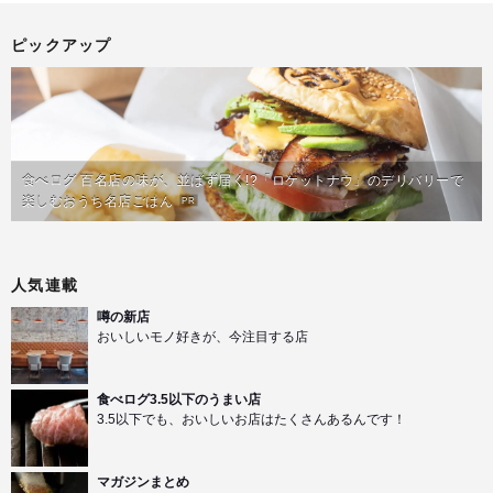
ピックアップ
食べログ 百名店の味が、並ばず届く!?「ロケットナウ」のデリバリーで
楽しむおうち名店ごはん
PR
人気連載
噂の新店
おいしいモノ好きが、今注目する店
食べログ3.5以下のうまい店
3.5以下でも、おいしいお店はたくさんあるんです！
マガジンまとめ