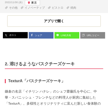
投稿日:
2022/11/30 (水)
東京
その他
イノベーティブ
ビストロ
焼肉
アプリで開く
ポスト
シェア
LINE共有
URLコピー
2. 溶けるようなバスクチーズケーキ
TexturA「バスクチーズケーキ」
鎌倉の名店「イチリン ハナレ」のシェフ齋藤氏を中心に、中
華・スパニッシュ・フレンチなどの料理人が厨房に集結した
「TexturA」。多様性とオリジナリティに富んだ新しい食体験の