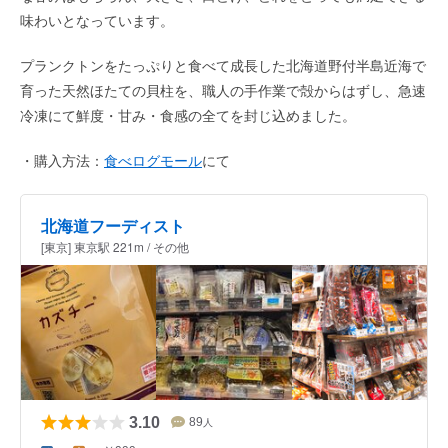
味わいとなっています。
プランクトンをたっぷりと食べて成長した北海道野付半島近海で
育った天然ほたての貝柱を、職人の手作業で殻からはずし、急速
冷凍にて鮮度・甘み・食感の全てを封じ込めました。
・購入方法：
食べログモール
にて
北海道フーディスト
[東京] 東京駅 221m / その他
3.10
89
人