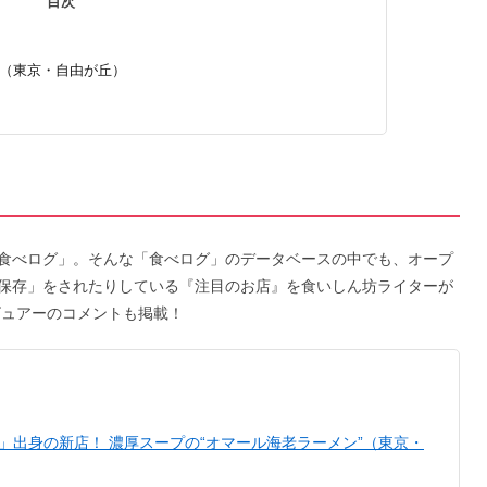
目次
そば（東京・自由が丘）
食べログ」。そんな「食べログ」のデータベースの中でも、オープ
保存」をされたりしている『注目のお店』を食いしん坊ライターが
ビュアーのコメントも掲載！
「丿貫」出身の新店！ 濃厚スープの“オマール海老ラーメン”（東京・