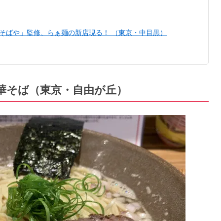
〉「支那そばや」監修、らぁ麺の新店現る！ （東京・中目黒）
きた中華そば（東京・自由が丘）