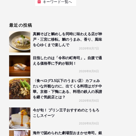
キーワード一覧へ
最近の投稿
真鯛そばと鯛めしを同時に味わえる店が神
戸・三宮に移転。鯛のうまみ、香り、風味
を心ゆくまで楽しんで
2026年8月7日
目指したのは「令和の町寿司」。自腹で通
える価格帯に予約が殺到！
2026年8月6日
〈食べログ3.5以下のうまい店〉カフェみ
たいな外観なのに、出てくる料理はガチ中
華。京都・下鴨にある、料理の鉄人の系譜
を継ぐ気鋭店とは？
2026年8月6日
今が旬！ プリン王子おすすめのとうもろ
こしスイーツ
2026年8月6日
海外で認められた劇場型おまかせ寿司。銀