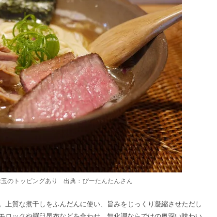
は味玉のトッピングあり 出典：
ぴーたんたん
さん
。上質な煮干しをふんだんに使い、旨みをじっくり凝縮させただし
モロックや羅臼昆布などを合わせ、無化調ならではの奥深い味わい