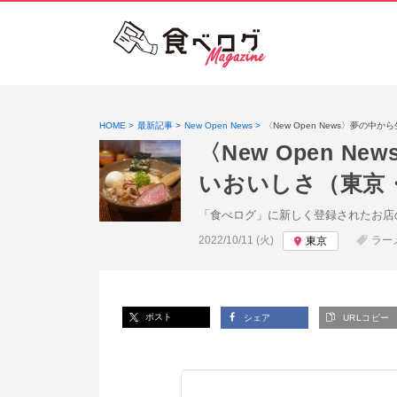
HOME
最新記事
New Open News
〈New Open News〉夢
〈New Open
いおいしさ（東京
「食べログ」に新しく登録されたお店
投稿日:
2022/10/11 (火)
ラー
東京
ポスト
シェア
URLコピー