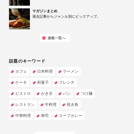
マガジンまとめ
過去記事からジャンル別にピックアップ。
連載一覧へ
話題のキーワード
カフェ
日本料理
ラーメン
ケーキ
和菓子
フレンチ
ビストロ
かき氷
パン
つけ麺
レストラン
牛料理
焼き鳥
中華料理
寿司
スープカレー