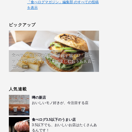
「食べログマガジン」編集部 のすべての投稿
を表示
ピックアップ
食べログ 百名店の味が、並ばず届く!?「ロケ
ットナウ」のデリバリーで楽しむおうち名店ご
はん
PR
人気連載
噂の新店
おいしいモノ好きが、今注目する店
食べログ3.5以下のうまい店
3.5以下でも、おいしいお店はたくさんあ
るんです！