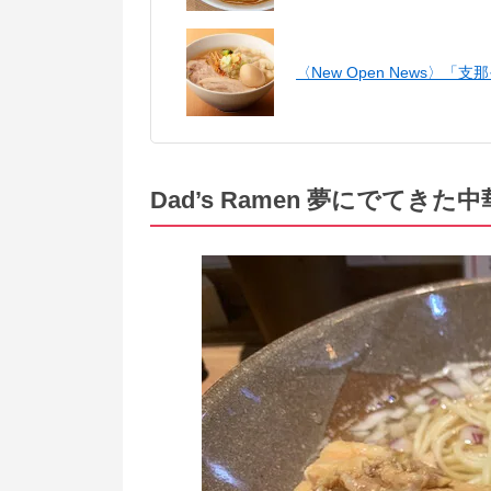
〈New Open News
Dad’s Ramen 夢にでて