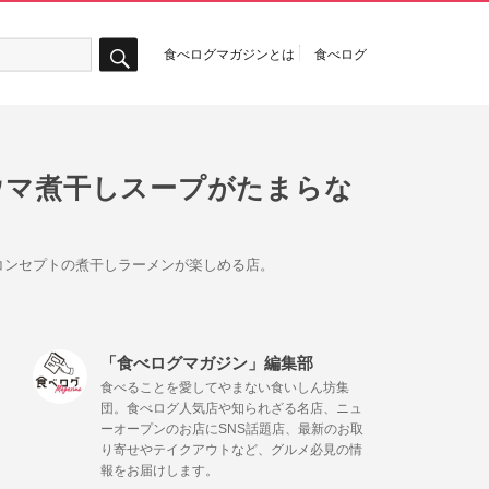
食べログマガジンとは
食べログ
検
索
極ウマ煮干しスープがたまらな
コンセプトの煮干しラーメンが楽しめる店。
「食べログマガジン」編集部
食べることを愛してやまない食いしん坊集
団。食べログ人気店や知られざる名店、ニュ
ーオープンのお店にSNS話題店、最新のお取
り寄せやテイクアウトなど、グルメ必見の情
報をお届けします。