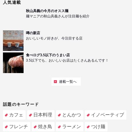
人気連載
秋山具義の今月のオスス麺
麺マニアの秋山具義さんが注目麺を紹介
噂の新店
おいしいモノ好きが、今注目する店
食べログ3.5以下のうまい店
3.5以下でも、おいしいお店はたくさんあるんです！
連載一覧へ
話題のキーワード
カフェ
日本料理
とんかつ
イノベーティブ
フレンチ
焼き鳥
ラーメン
つけ麺