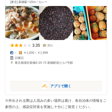
[東京] 新橋駅 120m / カレー
3.35
35
人
–
￥1,000～￥1,999
日曜日
東京都港区新橋2-20-15 新橋駅前ビル1号館
アプリで開く
※外出される際は人混みの多い場所は避け、各自治体の情報をご
参照の上、感染症対策を実施し十分にご留意ください。