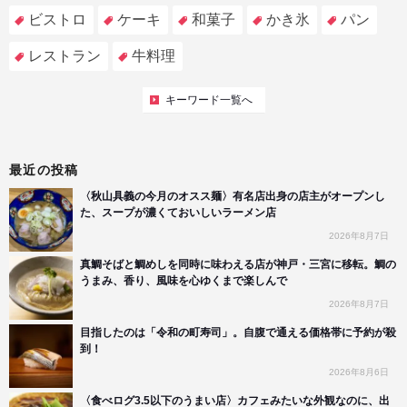
ビストロ
ケーキ
和菓子
かき氷
パン
レストラン
牛料理
キーワード一覧へ
最近の投稿
〈秋山具義の今月のオスス麺〉有名店出身の店主がオープンし
た、スープが濃くておいしいラーメン店
2026年8月7日
真鯛そばと鯛めしを同時に味わえる店が神戸・三宮に移転。鯛の
うまみ、香り、風味を心ゆくまで楽しんで
2026年8月7日
目指したのは「令和の町寿司」。自腹で通える価格帯に予約が殺
到！
2026年8月6日
〈食べログ3.5以下のうまい店〉カフェみたいな外観なのに、出