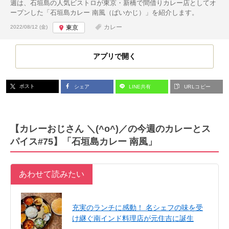
週は、石垣島の人気ビストロが東京・新橋で間借りカレー店としてオ
ープンした「石垣島カレー 南風（ぱいかじ）」を紹介します。
投稿日:
カレー
2022/08/12 (金)
東京
アプリで開く
ポスト
シェア
LINE共有
URLコピー
【カレーおじさん ＼(^o^)／の今週のカレーとス
パイス#75】「石垣島カレー 南風」
あわせて読みたい
充実のランチに感動！ 名シェフの味を受
け継ぐ南インド料理店が元住吉に誕生