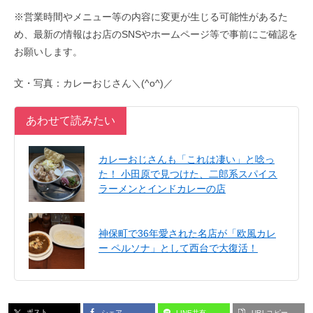
※営業時間やメニュー等の内容に変更が生じる可能性があるた
め、最新の情報はお店のSNSやホームページ等で事前にご確認を
お願いします。
文・写真：カレーおじさん＼(^o^)／
あわせて読みたい
カレーおじさんも「これは凄い」と唸っ
た！ 小田原で見つけた、二郎系スパイス
ラーメンとインドカレーの店
神保町で36年愛された名店が「欧風カレ
ー ペルソナ」として西台で大復活！
ポスト
シェア
LINE共有
URLコピー