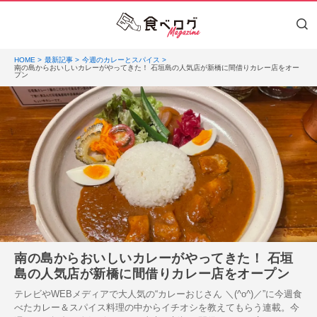
HOME
最新記事
今週のカレーとスパイス
南の島からおいしいカレーがやってきた！ 石垣島の人気店が新橋に間借りカレー店をオー
プン
南の島からおいしいカレーがやってきた！ 石垣
島の人気店が新橋に間借りカレー店をオープン
テレビやWEBメディアで大人気の“カレーおじさん ＼(^o^)／”に今週食
べたカレー＆スパイス料理の中からイチオシを教えてもらう連載。今