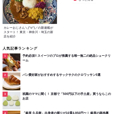
カレーおじさん＼(^o^)／の新連載が
スタート！ 東京・神奈川・埼玉の新
店を紹介
人気記事ランキング
予約必須!! スイーツのプロが推薦する唯一無二の絶品シュークリ
ーム
パン愛好家がおすすめするサックサクのクロワッサン5選
祇園のママに聞く！ 京都で「500円以下の手土産」買うならこの
お店
「銀座 久兵衛」出身者の握りが10貫4,950円〜！ 銀座の路地裏