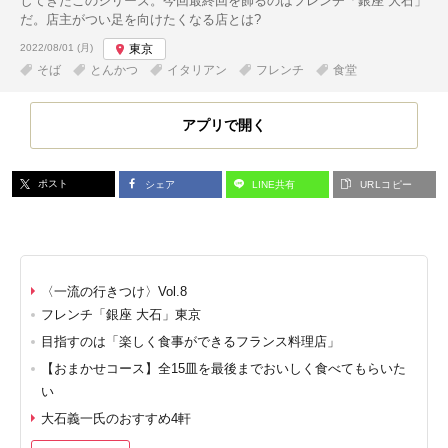
してきたこのシリーズ。今回最終回を飾るのはフレンチ「銀座 大石」
だ。店主がつい足を向けたくなる店とは?
投稿日:
2022/08/01 (月)
東京
そば
とんかつ
イタリアン
フレンチ
食堂
アプリで開く
ポスト
シェア
LINE共有
URLコピー
〈一流の行きつけ〉Vol.8
フレンチ「銀座 大石」東京
目指すのは「楽しく食事ができるフランス料理店」
【おまかせコース】全15皿を最後までおいしく食べてもらいた
い
大石義一氏のおすすめ4軒