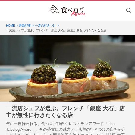
HOME
最新記事
一流の行きつけ
一流店シェフが選ぶ。フレンチ「銀座 大石」店主が無性に行きたくなる店
一流店シェフが選ぶ。フレンチ「銀座 大石」店
主が無性に行きたくなる店
年に一度行われる、食べログ独自のレストランアワード「The
Tabelog Award」。その受賞店の魅力と、店主の行きつけの店を紹介