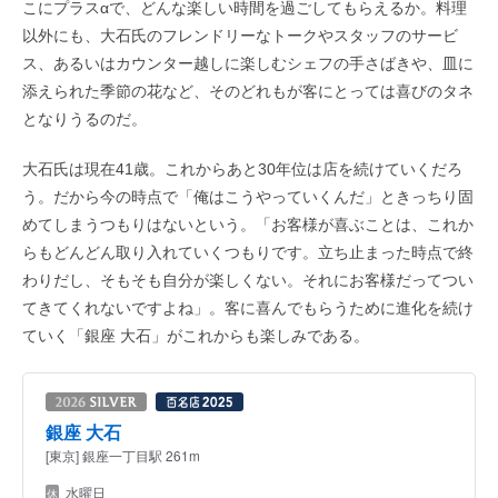
こにプラスαで、どんな楽しい時間を過ごしてもらえるか。料理
以外にも、大石氏のフレンドリーなトークやスタッフのサービ
ス、あるいはカウンター越しに楽しむシェフの手さばきや、皿に
添えられた季節の花など、そのどれもが客にとっては喜びのタネ
となりうるのだ。
大石氏は現在41歳。これからあと30年位は店を続けていくだろ
う。だから今の時点で「俺はこうやっていくんだ」ときっちり固
めてしまうつもりはないという。「お客様が喜ぶことは、これか
らもどんどん取り入れていくつもりです。立ち止まった時点で終
わりだし、そもそも自分が楽しくない。それにお客様だってつい
てきてくれないですよね」。客に喜んでもらうために進化を続け
ていく「銀座 大石」がこれからも楽しみである。
銀座 大石
[東京] 銀座一丁目駅 261m
水曜日