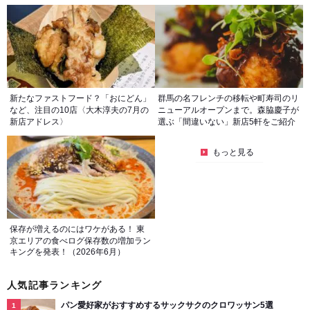
新たなファストフード？「おにどん」
群馬の名フレンチの移転や町寿司のリ
など、注目の10店〈大木淳夫の7月の
ニューアルオープンまで。森脇慶子が
新店アドレス〉
選ぶ「間違いない」新店5軒をご紹介
もっと見る
保存が増えるのにはワケがある！ 東
京エリアの食べログ保存数の増加ラン
キングを発表！（2026年6月）
人気記事ランキング
パン愛好家がおすすめするサックサクのクロワッサン5選