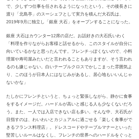
で、少しずつ仕事を任されるようになったという。その後長きに
渡り「北島亭」のスーシェフとして実力を積んだ大石氏は、
2019年9月に独立し「銀座 大石」をオープンすることになった。
銀座 大石はカウンター12席の店だ。お話好きの大石氏いわく
「料理を作りながらお客様と話せるから、このスタイルが自分に
向いているかなと思ったんです。フレンチっぽくないので、小料
理屋や寿司屋みたいだと言われることもありますが、そう言われ
るのも嫌じゃない。白いテーブルクロスでかしこまった雰囲気よ
り、このほうが日本人にはなじみがあるし、居心地もいいんじゃ
ないかな」
たしかにフレンチというと、ちょっと緊張しながら、静かに食事
をするイメージだ。ハードルが高いと感じる人も少なくないだろ
う。また、一人では入店できない店も多い。そんな中、大石氏が
目指すのは、わいわいとカジュアルに過ごせる「楽しく食事がで
きるフランス料理店」。ドレスコードやテーブルマナーといった
堅苦しいルールはなくし、フレンチの世界へのハードルをぐっと