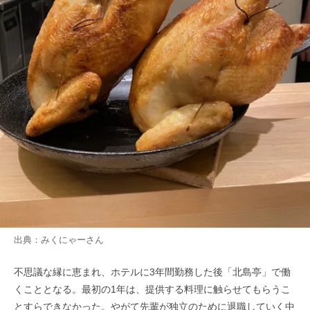
出典：
みくにゃー
さん
不思議な縁に恵まれ、ホテルに3年間勤務した後「北島亭」で働
くこととなる。最初の1年は、提供する料理に触らせてもらうこ
とすらできなかった。やがて先輩が独立のために退職していく中