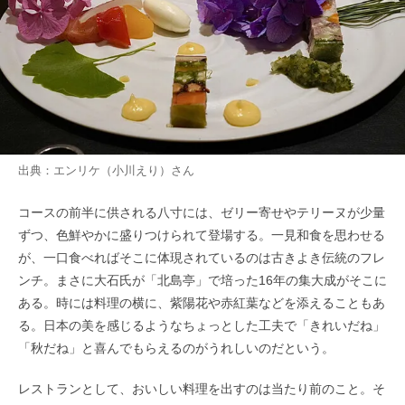
出典：
エンリケ（小川えり）
さん
コースの前半に供される八寸には、ゼリー寄せやテリーヌが少量
ずつ、色鮮やかに盛りつけられて登場する。一見和食を思わせる
が、一口食べればそこに体現されているのは古きよき伝統のフレ
ンチ。まさに大石氏が「北島亭」で培った16年の集大成がそこに
ある。時には料理の横に、紫陽花や赤紅葉などを添えることもあ
る。日本の美を感じるようなちょっとした工夫で「きれいだね」
「秋だね」と喜んでもらえるのがうれしいのだという。
レストランとして、おいしい料理を出すのは当たり前のこと。そ