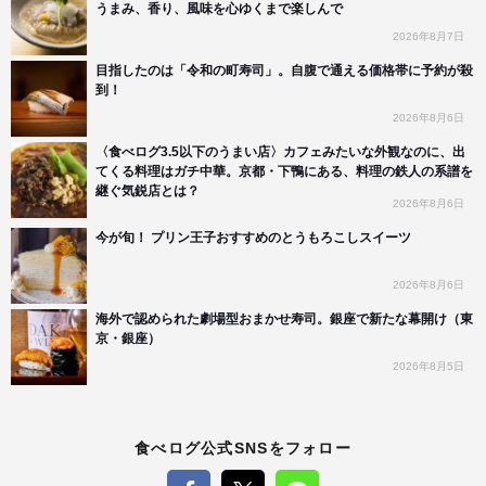
うまみ、香り、風味を心ゆくまで楽しんで
2026年8月7日
目指したのは「令和の町寿司」。自腹で通える価格帯に予約が殺
到！
2026年8月6日
〈食べログ3.5以下のうまい店〉カフェみたいな外観なのに、出
てくる料理はガチ中華。京都・下鴨にある、料理の鉄人の系譜を
継ぐ気鋭店とは？
2026年8月6日
今が旬！ プリン王子おすすめのとうもろこしスイーツ
2026年8月6日
海外で認められた劇場型おまかせ寿司。銀座で新たな幕開け（東
京・銀座）
2026年8月5日
食べログ公式SNSをフォロー