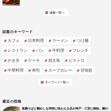
連載一覧へ
話題のキーワード
カフェ
日本料理
ラーメン
つけ麺
レストラン
パン
牛料理
フレンチ
かき氷
ケーキ
焼き鳥
ビストロ
中華料理
寿司
スープカレー
甘味処
キーワード一覧へ
最近の投稿
真鯛そばと鯛めしを同時に味わえる店が神戸・三宮に移転。鯛の