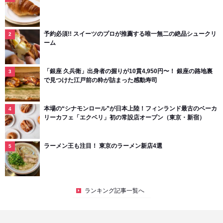
予約必須!! スイーツのプロが推薦する唯一無二の絶品シュークリ
ーム
「銀座 久兵衛」出身者の握りが10貫4,950円〜！ 銀座の路地裏
で見つけた江戸前の粋が詰まった感動寿司
本場の“シナモンロール”が日本上陸！フィンランド最古のベーカ
リーカフェ「エクベリ」初の常設店オープン（東京・新宿）
ラーメン王も注目！ 東京のラーメン新店4選
ランキング記事一覧へ