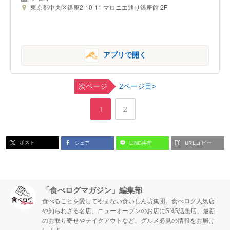
東京都中央区銀座2-10-11 マロニエ通り銀座館 2F
アプリで開く
次ページ
2ページ目>
,
ペ
ペ
1
2
ー
ー
ポスト
シェア
LINE共有
URLコピー
ジ
ジ
「食べログマガジン」編集部
食べることを愛してやまない食いしん坊集団。食べログ人気店
や知られざる名店、ニューオープンのお店にSNS話題店、最新
のお取り寄せやテイクアウトなど、グルメ必見の情報をお届け