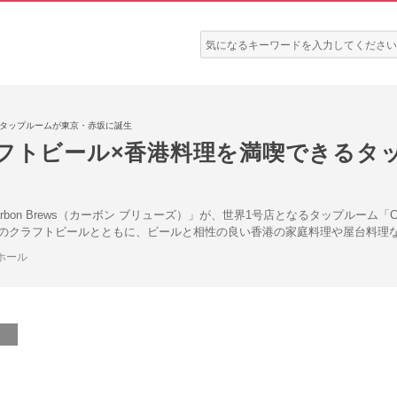
検
索:
るタップルームが東京・赤坂に誕生
ラフトビール×香港料理を満喫できるタ
n Brews（カーボン ブリューズ）」が、世界1号店となるタップルーム「Carbo
のクラフトビールとともに、ビールと相性の良い香港の家庭料理や屋台料理
ホール