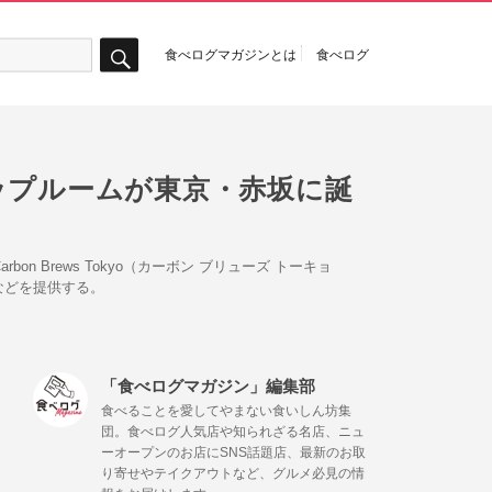
食べログマガジンとは
食べログ
検
索
ップルームが東京・赤坂に誕
n Brews Tokyo（カーボン ブリューズ トーキョ
などを提供する。
「食べログマガジン」編集部
食べることを愛してやまない食いしん坊集
団。食べログ人気店や知られざる名店、ニュ
ーオープンのお店にSNS話題店、最新のお取
り寄せやテイクアウトなど、グルメ必見の情