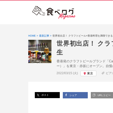
HOME
最新記事
世界初出店！ クラフトビール×香港料理を満喫でき
世界初出店！ ク
生
香港発のクラフトビールブランド「Carbo
ー）」を東京・赤坂にオープン。自慢
投稿日:
2022/03/15 (火)
ビア
東京
ポスト
シェア
URLコピー