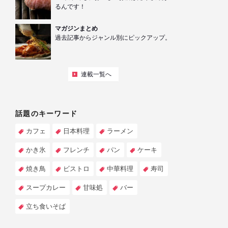
るんです！
マガジンまとめ
過去記事からジャンル別にピックアップ。
連載一覧へ
話題のキーワード
カフェ
日本料理
ラーメン
かき氷
フレンチ
パン
ケーキ
焼き鳥
ビストロ
中華料理
寿司
スープカレー
甘味処
バー
立ち食いそば