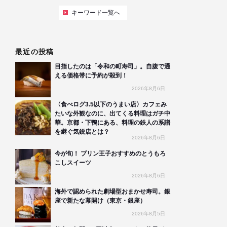
キーワード一覧へ
最近の投稿
目指したのは「令和の町寿司」。自腹で通
える価格帯に予約が殺到！
2026年8月6日
〈食べログ3.5以下のうまい店〉カフェみ
たいな外観なのに、出てくる料理はガチ中
華。京都・下鴨にある、料理の鉄人の系譜
を継ぐ気鋭店とは？
2026年8月6日
今が旬！ プリン王子おすすめのとうもろ
こしスイーツ
2026年8月6日
海外で認められた劇場型おまかせ寿司。銀
座で新たな幕開け（東京・銀座）
2026年8月5日