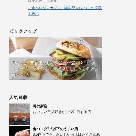
報をお届けします。
「食べログマガジン」編集部 のすべての投稿
を表示
ピックアップ
食べログ 百名店の味が、並ばず届く!?「ロケ
ットナウ」のデリバリーで楽しむおうち名店ご
はん
PR
人気連載
噂の新店
おいしいモノ好きが、今注目する店
食べログ3.5以下のうまい店
3.5以下でも、おいしいお店はたくさんあ