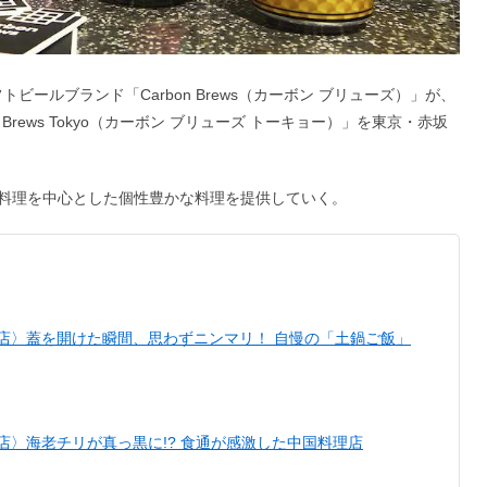
トビールブランド「Carbon Brews（カーボン ブリューズ）」が、
Brews Tokyo（カーボン ブリューズ トーキョー）」を東京・赤坂
料理を中心とした個性豊かな料理を提供していく。
い店〉蓋を開けた瞬間、思わずニンマリ！ 自慢の「土鍋ご飯」
い店〉海老チリが真っ黒に!? 食通が感激した中国料理店