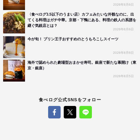
2026年8月6日
〈食べログ3.5以下のうまい店〉カフェみたいな外観なのに、出
てくる料理はガチ中華。京都・下鴨にある、料理の鉄人の系譜を
継ぐ気鋭店とは？
2026年8月6日
今が旬！ プリン王子おすすめのとうもろこしスイーツ
2026年8月6日
海外で認められた劇場型おまかせ寿司。銀座で新たな幕開け（東
京・銀座）
2026年8月5日
食べログ公式SNSをフォロー