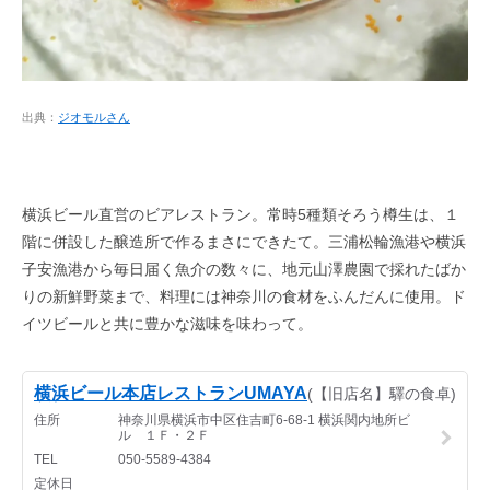
出典：
ジオモルさん
横浜ビール直営のビアレストラン。常時5種類そろう樽生は、１
階に併設した醸造所で作るまさにできたて。三浦松輪漁港や横浜
子安漁港から毎日届く魚介の数々に、地元山澤農園で採れたばか
りの新鮮野菜まで、料理には神奈川の食材をふんだんに使用。ド
イツビールと共に豊かな滋味を味わって。