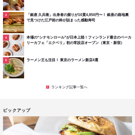
「銀座 久兵衛」出身者の握りが10貫4,950円〜！ 銀座の路地裏
で見つけた江戸前の粋が詰まった感動寿司
本場の“シナモンロール”が日本上陸！フィンランド最古のベーカ
リーカフェ「エクベリ」初の常設店オープン（東京・新宿）
ラーメン王も注目！ 東京のラーメン新店4選
ランキング記事一覧へ
ピックアップ