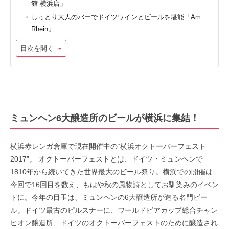
館 横浜店」
しっとり大人のバーでドイツワインとビールを堪能「Am
Rhein」
目次を開く
ミュンヘン6大醸造所のビールが横浜に集結！
横浜赤レンガ倉庫で現在開催中の“横浜オクトーバーフェスト
2017”。 オクトーバーフェストとは、ドイツ・ミュンヘンで
1810年から続いてきた世界最大のビール祭り。横浜での開催は
今回で16回目を数え、もはや秋の風物詩としてお馴染みのイベン
トに。今年の目玉は、ミュンヘンの6大醸造所が造る名門ビー
ル。ドイツ最古のピルスナーに、ワールドビアカップ総合チャン
ピオン醸造所、ドイツのオクトーバーフェストのために醸造され