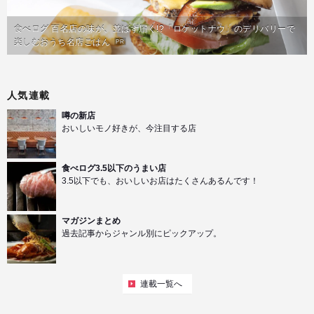
食べログ 百名店の味が、並ばず届く!?「ロケットナウ」のデリバリーで
楽しむおうち名店ごはん
PR
人気連載
噂の新店
おいしいモノ好きが、今注目する店
食べログ3.5以下のうまい店
3.5以下でも、おいしいお店はたくさんあるんです！
マガジンまとめ
過去記事からジャンル別にピックアップ。
連載一覧へ