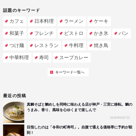
話題のキーワード
カフェ
日本料理
ラーメン
ケーキ
和菓子
フレンチ
ビストロ
かき氷
パン
つけ麺
レストラン
牛料理
焼き鳥
中華料理
寿司
スープカレー
キーワード一覧へ
最近の投稿
真鯛そばと鯛めしを同時に味わえる店が神戸・三宮に移転。鯛の
うまみ、香り、風味を心ゆくまで楽しんで
2026年8月7日
目指したのは「令和の町寿司」。自腹で通える価格帯に予約が殺
到！