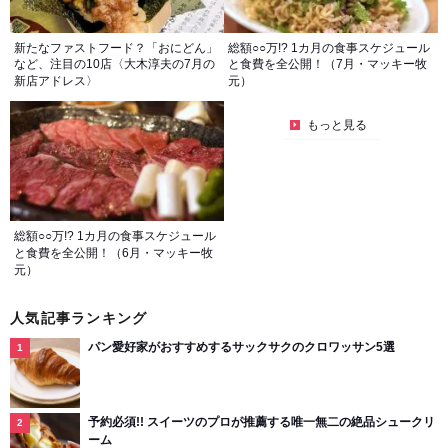
新たなファストフード？「おにどん」
総額○○万!? 1カ月の食事スケジュール
など、注目の10店〈大木淳夫の7月の
と食費を全公開！（7月・マッキー牧
新店アドレス〉
元）
もっと見る
総額○○万!? 1カ月の食事スケジュール
と食費を全公開！（6月・マッキー牧
元）
人気記事ランキング
パン愛好家がおすすめするサックサクのクロワッサン5選
予約必須!! スイーツのプロが推薦する唯一無二の絶品シュークリ
ーム