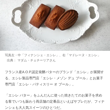
写真左・中「フィナンシェ・エシレ」、右「マドレーヌ・エシレ」
出典：
マダム・チェチーリア
さん
フランス産A.O.P.認定発酵バターのブランド「エシレ」が展開す
る、エシレ製品専門店「エシレ・メゾン デュ ブール」とお菓子
専門店「エシレ・パティスリー オ ブール」。
「エシレ バター」をふんだんに使った焼きたてのお菓子を求め
る客でいつも賑わう両店舗の定番品といえばサブレだが、フィナ
ンシェも大人気スイーツのひとつだ。