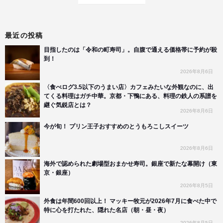
最近の投稿
目指したのは「令和の町寿司」。自腹で通える価格帯に予約が殺
到！
2026年8月6日
〈食べログ3.5以下のうまい店〉カフェみたいな外観なのに、出
てくる料理はガチ中華。京都・下鴨にある、料理の鉄人の系譜を
継ぐ気鋭店とは？
2026年8月6日
今が旬！ プリン王子おすすめのとうもろこしスイーツ
2026年8月6日
海外で認められた劇場型おまかせ寿司。銀座で新たな幕開け（東
京・銀座）
2026年8月5日
外食は年間600回以上！ マッキー牧元が2026年7月に食べた中で
特に心を打たれた、隠れた名店（朝・昼・夜）
2026年8月5日