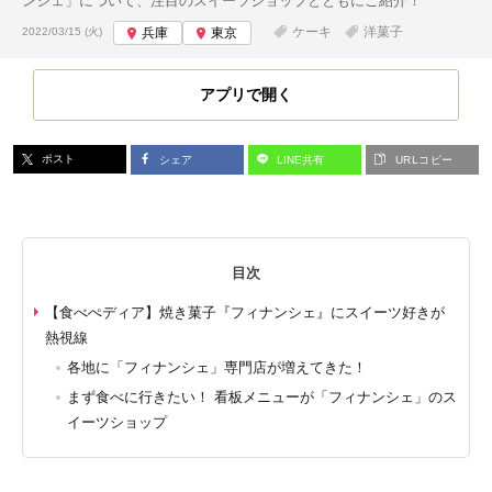
ンシェ」について、注目のスイーツショップとともにご紹介！
投稿日:
ケーキ
洋菓子
2022/03/15 (火)
兵庫
東京
アプリで開く
ポスト
シェア
LINE共有
URLコピー
目次
【食べぺディア】焼き菓子『フィナンシェ』にスイーツ好きが
熱視線
各地に「フィナンシェ」専門店が増えてきた！
まず食べに行きたい！ 看板メニューが「フィナンシェ」のス
イーツショップ