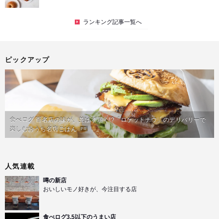
ランキング記事一覧へ
ピックアップ
食べログ 百名店の味が、並ばず届く!?「ロケットナウ」のデリバリーで
楽しむおうち名店ごはん
PR
人気連載
噂の新店
おいしいモノ好きが、今注目する店
食べログ3.5以下のうまい店