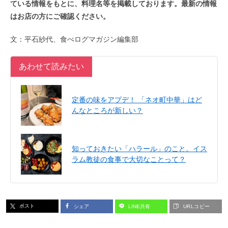
ている情報をもとに、料理名等を掲載しております。最新の情報
はお店の方にご確認ください。
文：平石紗代、食べログマガジン編集部
あわせて読みたい
定番の味をアプデ！ 「ネオ町中華」はど
んなところが新しい？
知っておきたい「ハラール」のこと。イス
ラム教徒の食事で大切なことって？
ポスト
シェア
LINE共有
URLコピー