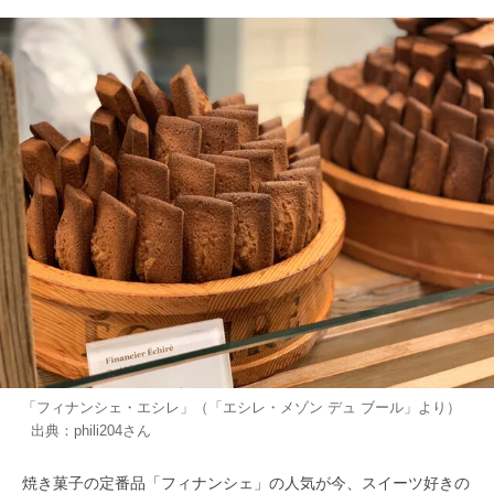
「フィナンシェ・エシレ」（「エシレ・メゾン デュ ブール」より）
出典：
phili204
さん
焼き菓子の定番品「フィナンシェ」の人気が今、スイーツ好きの