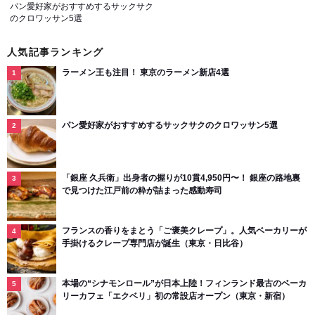
パン愛好家がおすすめするサックサク
のクロワッサン5選
人気記事ランキング
ラーメン王も注目！ 東京のラーメン新店4選
パン愛好家がおすすめするサックサクのクロワッサン5選
「銀座 久兵衛」出身者の握りが10貫4,950円〜！ 銀座の路地裏
で見つけた江戸前の粋が詰まった感動寿司
フランスの香りをまとう「ご褒美クレープ」。人気ベーカリーが
手掛けるクレープ専門店が誕生（東京・日比谷）
本場の“シナモンロール”が日本上陸！フィンランド最古のベーカ
リーカフェ「エクベリ」初の常設店オープン（東京・新宿）