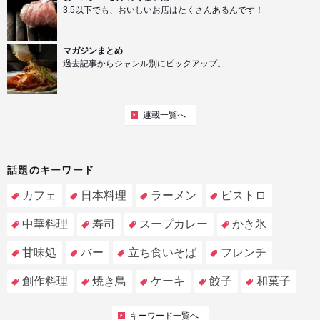
3.5以下でも、おいしいお店はたくさんあるんです！
マガジンまとめ
過去記事からジャンル別にピックアップ。
連載一覧へ
話題のキーワード
カフェ
日本料理
ラーメン
ビストロ
中華料理
寿司
スープカレー
かき氷
甘味処
バー
立ち食いそば
フレンチ
創作料理
焼き鳥
ケーキ
餃子
和菓子
キーワード一覧へ