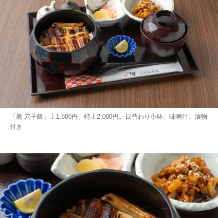
「黒 穴子飯」上1,800円、特上2,000円。日替わり小鉢、味噌汁、漬物
付き