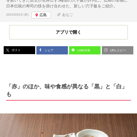
を磨いてきた店主が生み出す3種類の穴子飯が評判に。広島の名物に
日本伝統の寿司の技を掛け合わせた、新しい穴子飯をご紹介。
投稿日:
あなご
2022/03/10 (木)
広島
アプリで開く
ポスト
シェア
LINE共有
URLコピー
「赤」のほか、味や食感が異なる「黒」と「白」
も