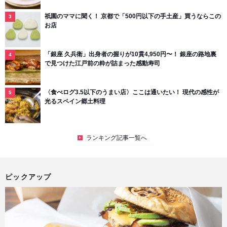
祇園のママに聞く！ 京都で「500円以下の手土産」買うならこの
お店
「銀座 久兵衛」出身者の握りが10貫4,950円〜！ 銀座の路地裏
で見つけた江戸前の粋が詰まった感動寿司
〈食べログ3.5以下のうまい店〉ここは通いたい！ 現代の感性が
光るスペイン郷土料理
ランキング記事一覧へ
ピックアップ