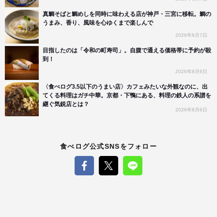
真鯛そばと鯛めしを同時に味わえる店が神戸・三宮に移転。鯛の
うまみ、香り、風味を心ゆくまで楽しんで
2026年8月7日
目指したのは「令和の町寿司」。自腹で通える価格帯に予約が殺
到！
2026年8月6日
〈食べログ3.5以下のうまい店〉カフェみたいな外観なのに、出
てくる料理はガチ中華。京都・下鴨にある、料理の鉄人の系譜を
継ぐ気鋭店とは？
2026年8月6日
食べログ公式SNSをフォロー