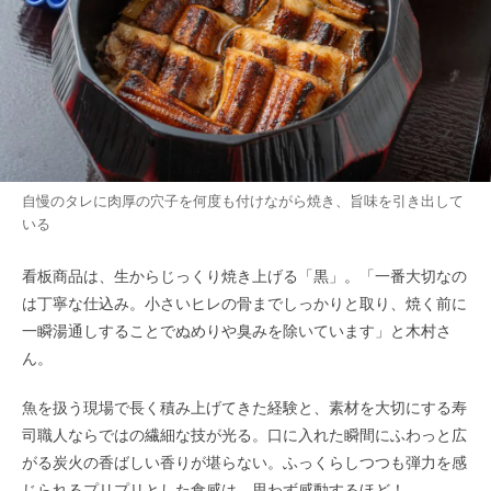
自慢のタレに肉厚の穴子を何度も付けながら焼き、旨味を引き出して
いる
看板商品は、生からじっくり焼き上げる「黒」。「一番大切なの
は丁寧な仕込み。小さいヒレの骨までしっかりと取り、焼く前に
一瞬湯通しすることでぬめりや臭みを除いています」と木村さ
ん。
魚を扱う現場で長く積み上げてきた経験と、素材を大切にする寿
司職人ならではの繊細な技が光る。口に入れた瞬間にふわっと広
がる炭火の香ばしい香りが堪らない。ふっくらしつつも弾力を感
じられるプリプリとした食感は、思わず感動するほど！