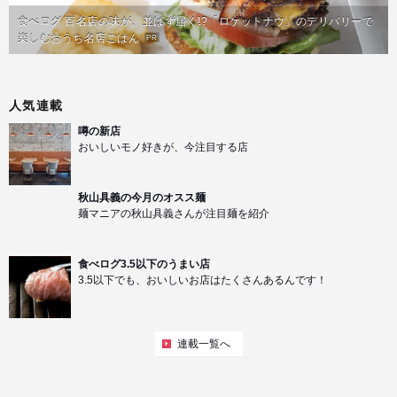
食べログ 百名店の味が、並ばず届く!?「ロケットナウ」のデリバリーで
楽しむおうち名店ごはん
PR
人気連載
噂の新店
おいしいモノ好きが、今注目する店
秋山具義の今月のオスス麺
麺マニアの秋山具義さんが注目麺を紹介
食べログ3.5以下のうまい店
3.5以下でも、おいしいお店はたくさんあるんです！
連載一覧へ