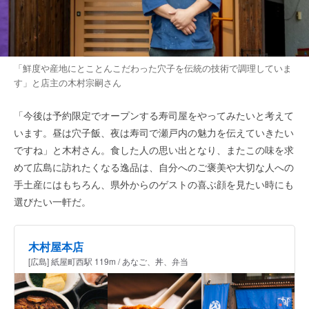
「鮮度や産地にとことんこだわった穴子を伝統の技術で調理していま
す」と店主の木村宗嗣さん
「今後は予約限定でオープンする寿司屋をやってみたいと考えて
います。昼は穴子飯、夜は寿司で瀬戸内の魅力を伝えていきたい
ですね」と木村さん。食した人の思い出となり、またこの味を求
めて広島に訪れたくなる逸品は、自分へのご褒美や大切な人への
手土産にはもちろん、県外からのゲストの喜ぶ顔を見たい時にも
選びたい一軒だ。
木村屋本店
[広島] 紙屋町西駅 119m / あなご、丼、弁当