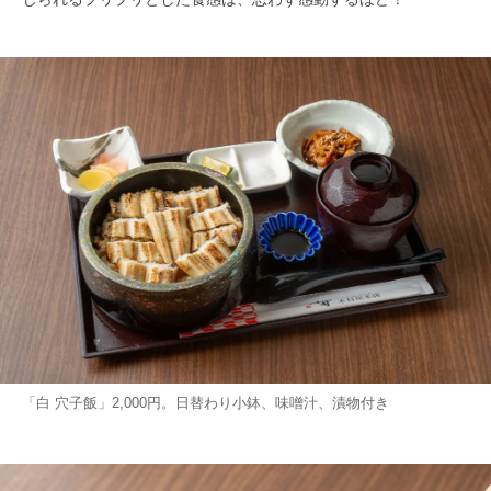
「白 穴子飯」2,000円。日替わり小鉢、味噌汁、漬物付き