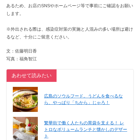
あるため、お店のSNSやホームページ等で事前にご確認をお願い
します。
※外出される際は、感染症対策の実施と人混みの多い場所は避け
るなど、十分にご留意ください。
文：佐藤明日香
写真：福角智江
あわせて読みたい
広島のソウルフード。うどんを食べるな
ら、やっぱり「ちから」じゃろ！
繁華街で働く人たちの胃袋を支える！ レ
トロなボリュームランチと懐かしのデザー
ト