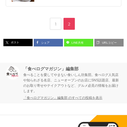
,
ペ
ペ
1
2
ー
ー
ポスト
シェア
LINE共有
URLコピー
ジ
ジ
「食べログマガジン」編集部
食べることを愛してやまない食いしん坊集団。食べログ人気店
や知られざる名店、ニューオープンのお店にSNS話題店、最新
のお取り寄せやテイクアウトなど、グルメ必見の情報をお届け
します。
「食べログマガジン」編集部 のすべての投稿を表示