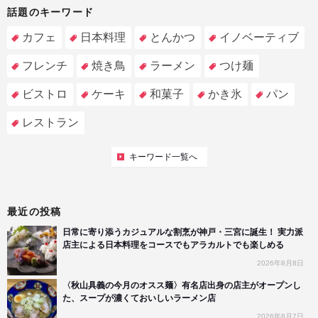
話題のキーワード
カフェ
日本料理
とんかつ
イノベーティブ
フレンチ
焼き鳥
ラーメン
つけ麺
ビストロ
ケーキ
和菓子
かき氷
パン
レストラン
キーワード一覧へ
最近の投稿
日常に寄り添うカジュアルな割烹が神戸・三宮に誕生！ 実力派
店主による日本料理をコースでもアラカルトでも楽しめる
2026年8月8日
〈秋山具義の今月のオスス麺〉有名店出身の店主がオープンし
た、スープが濃くておいしいラーメン店
2026年8月7日