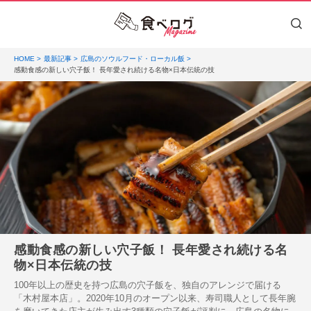
HOME
最新記事
広島のソウルフード・ローカル飯
感動食感の新しい穴子飯！ 長年愛され続ける名物×日本伝統の技
感動食感の新しい穴子飯！ 長年愛され続ける名
物×日本伝統の技
100年以上の歴史を持つ広島の穴子飯を、独自のアレンジで届ける
「木村屋本店」。2020年10月のオープン以来、寿司職人として長年腕