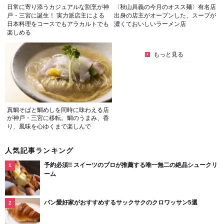
日常に寄り添うカジュアルな割烹が神
〈秋山具義の今月のオスス麺〉有名店
戸・三宮に誕生！ 実力派店主による
出身の店主がオープンした、スープが
日本料理をコースでもアラカルトでも
濃くておいしいラーメン店
楽しめる
もっと見る
真鯛そばと鯛めしを同時に味わえる店
が神戸・三宮に移転。鯛のうまみ、香
り、風味を心ゆくまで楽しんで
人気記事ランキング
予約必須!! スイーツのプロが推薦する唯一無二の絶品シュークリ
ーム
パン愛好家がおすすめするサックサクのクロワッサン5選