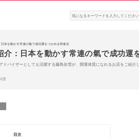
検
索:
：日本を動かす常連の氣で成功運をつかめる和食店
紹介：日本を動かす常連の氣で成功運
アドバイザーとしても活躍する藤島佑雪が、開運体質になれるお店をご紹介
料理
目次