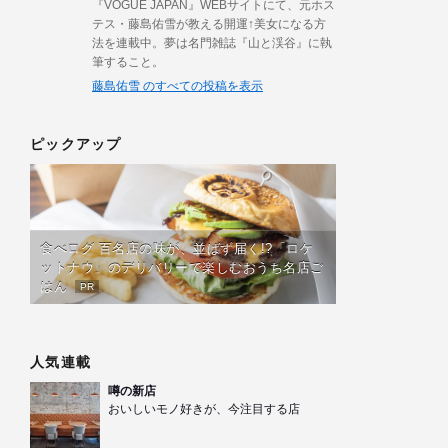
『VOGUE JAPAN』WEBサイトにて、元ホス
テス・藤島佑雪が教える開運↑美女になる方
法を連載中。夢は名門雑誌『山と渓谷』に執
筆すること。
藤島佑雪 のすべての投稿を表示
ピックアップ
食べログ 百名店の味が、並ばず届く!?「ロケ
ットナウ」のデリバリーで楽しむおうち名店ご
はん
PR
人気連載
噂の新店
おいしいモノ好きが、今注目する店