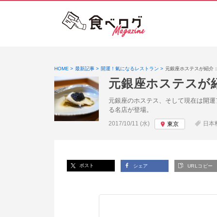
HOME
最新記事
開運！氣になるレストラン
元銀座ホステスが紹介
元銀座ホステスが
元銀座のホステス、そして現在は開運
る名店が登場。
投稿日:
2017/10/11 (水)
日本
東京
ポスト
シェア
URLコピー