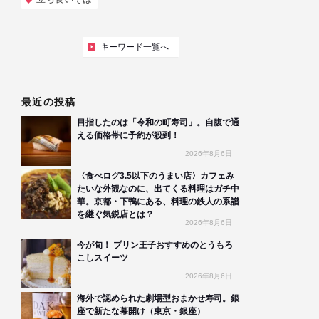
キーワード一覧へ
最近の投稿
目指したのは「令和の町寿司」。自腹で通
える価格帯に予約が殺到！
2026年8月6日
〈食べログ3.5以下のうまい店〉カフェみ
たいな外観なのに、出てくる料理はガチ中
華。京都・下鴨にある、料理の鉄人の系譜
を継ぐ気鋭店とは？
2026年8月6日
今が旬！ プリン王子おすすめのとうもろ
こしスイーツ
2026年8月6日
海外で認められた劇場型おまかせ寿司。銀
座で新たな幕開け（東京・銀座）