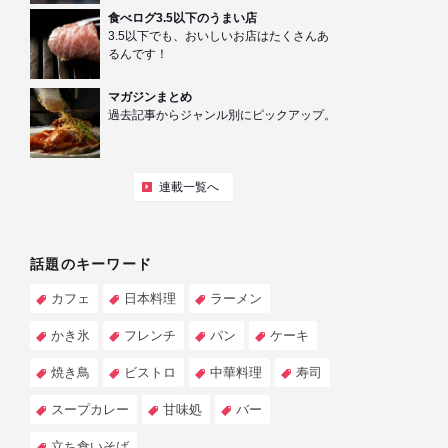
食べログ3.5以下のうまい店
3.5以下でも、おいしいお店はたくさんあ
るんです！
マガジンまとめ
過去記事からジャンル別にピックアップ。
連載一覧へ
話題のキーワード
カフェ
日本料理
ラーメン
かき氷
フレンチ
パン
ケーキ
焼き鳥
ビストロ
中華料理
寿司
スープカレー
甘味処
バー
立ち食いそば