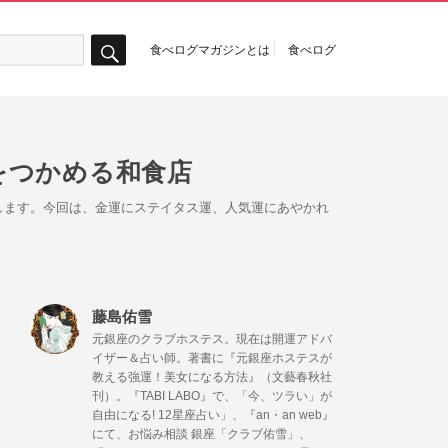
食べログマガジンとは
食べログ
検
索
をつかめる和食店
します。今回は、金運にステイタス運、人気運にあやかれ
藤島佑雪
元銀座のクラブホステス。現在は開運アドバ
イザー＆占い師。著書に『元銀座ホステスが
教える強運！美女になる方法』（文藝春秋社
刊）。『TABI LABO』で、「今、ツラい」が
自由になる! 12星座占い」、『an・an web』
にて、お悩み相談 銀座「クラブ佑雪」、