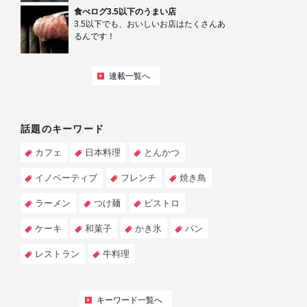
食べログ3.5以下のうまい店
3.5以下でも、おいしいお店はたくさんあ
るんです！
連載一覧へ
話題のキーワード
カフェ
日本料理
とんかつ
イノベーティブ
フレンチ
焼き鳥
ラーメン
つけ麺
ビストロ
ケーキ
和菓子
かき氷
パン
レストラン
牛料理
キーワード一覧へ