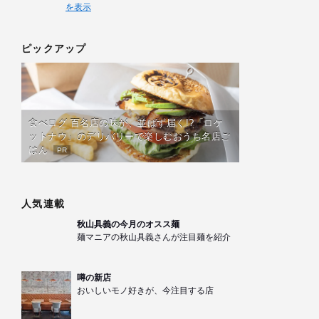
を表示
ピックアップ
食べログ 百名店の味が、並ばず届く!?「ロケ
ットナウ」のデリバリーで楽しむおうち名店ご
はん
PR
人気連載
秋山具義の今月のオスス麺
麺マニアの秋山具義さんが注目麺を紹介
噂の新店
おいしいモノ好きが、今注目する店