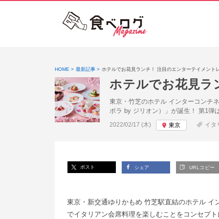
HOME
最新記事
ホテルでお花見ランチ！ 注目のエンターテイメント
ホテルでお花見ラ
東京・竹芝のホテル インターコンチネン
ボラ by ジリオン）」が誕生！ 第
投稿日:
2022/02/17 (木)
イタ
東京
ポスト
シェア
URLコピー
東京・新交通ゆりかもめ 竹芝駅直結のホテル イ
でイタリアン会席料理を楽しむことをコンセプトにした