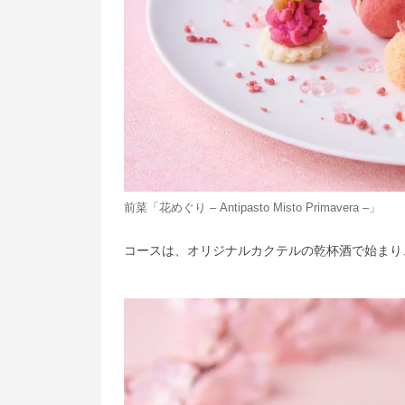
前菜「花めぐり – Antipasto Misto Primavera –」
コースは、オリジナルカクテルの乾杯酒で始まり