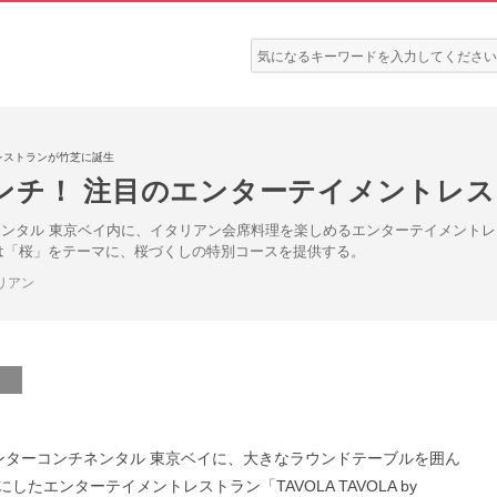
検
索:
レストランが竹芝に誕生
ンチ！ 注目のエンターテイメントレ
タル 東京ベイ内に、イタリアン会席料理を楽しめるエンターテイメントレストラン「T
1弾は「桜」をテーマに、桜づくしの特別コースを提供する。
リアン
ンターコンチネンタル 東京ベイに、大きなラウンドテーブルを囲ん
エンターテイメントレストラン「TAVOLA TAVOLA by