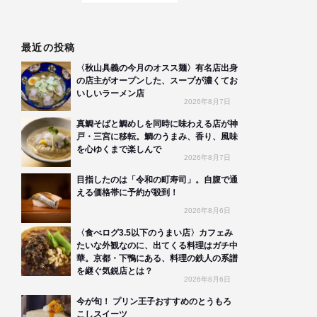
最近の投稿
〈秋山具義の今月のオスス麺〉有名店出身
の店主がオープンした、スープが濃くてお
いしいラーメン店
2026年8月7日
真鯛そばと鯛めしを同時に味わえる店が神
戸・三宮に移転。鯛のうまみ、香り、風味
を心ゆくまで楽しんで
2026年8月7日
目指したのは「令和の町寿司」。自腹で通
える価格帯に予約が殺到！
2026年8月6日
〈食べログ3.5以下のうまい店〉カフェみ
たいな外観なのに、出てくる料理はガチ中
華。京都・下鴨にある、料理の鉄人の系譜
を継ぐ気鋭店とは？
2026年8月6日
今が旬！ プリン王子おすすめのとうもろ
こしスイーツ