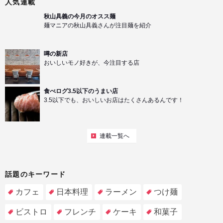
人気連載
秋山具義の今月のオスス麺
麺マニアの秋山具義さんが注目麺を紹介
噂の新店
おいしいモノ好きが、今注目する店
食べログ3.5以下のうまい店
3.5以下でも、おいしいお店はたくさんあるんです！
連載一覧へ
話題のキーワード
カフェ
日本料理
ラーメン
つけ麺
ビストロ
フレンチ
ケーキ
和菓子