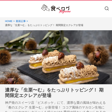
HOME
最新記事
濃厚な「生栗〜む」をたっぷりトッピング！ 期間限定エクレアが登場
濃厚な「生栗〜む」をたっぷりトッピング！ 期
間限定エクレアが登場
神戸発のスイーツ店「ビスポッケ」にて、濃厚な栗の風味が味わえる
「奏のエクレア 生栗〜む」が新登場！ ココア風味のマカロン生地に