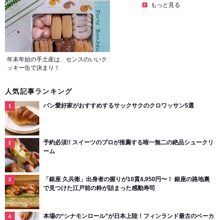
もっと見る
年末年始の手土産は、センスのいいク
ッキー缶で決まり！
人気記事ランキング
パン愛好家がおすすめするサックサクのクロワッサン5選
予約必須!! スイーツのプロが推薦する唯一無二の絶品シュークリ
ーム
「銀座 久兵衛」出身者の握りが10貫4,950円〜！ 銀座の路地裏
で見つけた江戸前の粋が詰まった感動寿司
本場の“シナモンロール”が日本上陸！フィンランド最古のベーカ