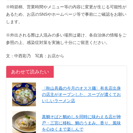
※時節柄、営業時間やメニュー等の内容に変更が生じる可能性が
あるため、お店のSNSやホームページ等で事前にご確認をお願い
します。
※外出される際は人混みの多い場所は避け、各自治体の情報をご
参照の上、感染症対策を実施し十分にご留意ください。
文：中西彩乃 写真：お店から
あわせて読みたい
〈秋山具義の今月のオスス麺〉有名店出身
の店主がオープンした、スープが濃くてお
いしいラーメン店
真鯛そばと鯛めしを同時に味わえる店が神
戸・三宮に移転。鯛のうまみ、香り、風味
を心ゆくまで楽しんで