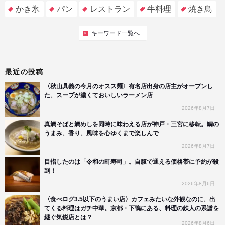
かき氷
パン
レストラン
牛料理
焼き鳥
キーワード一覧へ
最近の投稿
〈秋山具義の今月のオスス麺〉有名店出身の店主がオープンし
た、スープが濃くておいしいラーメン店
2026年8月7日
真鯛そばと鯛めしを同時に味わえる店が神戸・三宮に移転。鯛の
うまみ、香り、風味を心ゆくまで楽しんで
2026年8月7日
目指したのは「令和の町寿司」。自腹で通える価格帯に予約が殺
到！
2026年8月6日
〈食べログ3.5以下のうまい店〉カフェみたいな外観なのに、出
てくる料理はガチ中華。京都・下鴨にある、料理の鉄人の系譜を
継ぐ気鋭店とは？
2026年8月6日