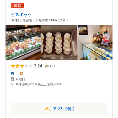
ビスポッケ
[兵庫] 旧居留地・大丸前駅 114m / 洋菓子
3.24
45
人
–
–
水曜日
兵庫県神戸市中央区三宮町2-9-3
アプリで開く