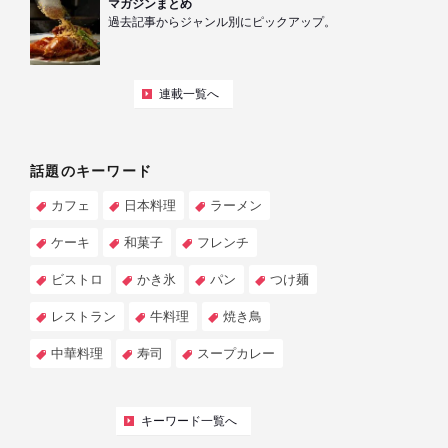
マガジンまとめ
過去記事からジャンル別にピックアップ。
連載一覧へ
話題のキーワード
カフェ
日本料理
ラーメン
ケーキ
和菓子
フレンチ
ビストロ
かき氷
パン
つけ麺
レストラン
牛料理
焼き鳥
中華料理
寿司
スープカレー
キーワード一覧へ