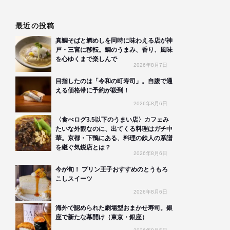
最近の投稿
真鯛そばと鯛めしを同時に味わえる店が神
戸・三宮に移転。鯛のうまみ、香り、風味
を心ゆくまで楽しんで
2026年8月7日
目指したのは「令和の町寿司」。自腹で通
える価格帯に予約が殺到！
2026年8月6日
〈食べログ3.5以下のうまい店〉カフェみ
たいな外観なのに、出てくる料理はガチ中
華。京都・下鴨にある、料理の鉄人の系譜
を継ぐ気鋭店とは？
2026年8月6日
今が旬！ プリン王子おすすめのとうもろ
こしスイーツ
2026年8月6日
海外で認められた劇場型おまかせ寿司。銀
座で新たな幕開け（東京・銀座）