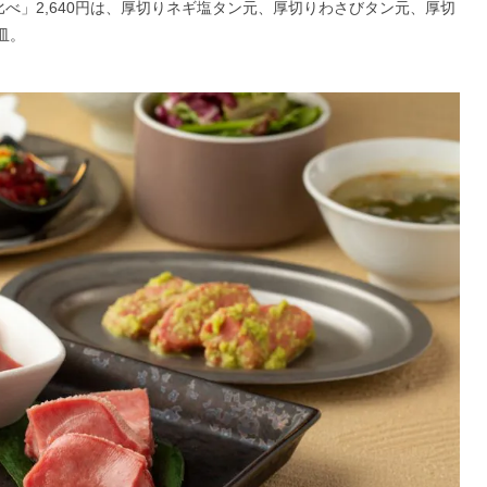
べ」2,640円は、厚切りネギ塩タン元、厚切りわさびタン元、厚切
皿。