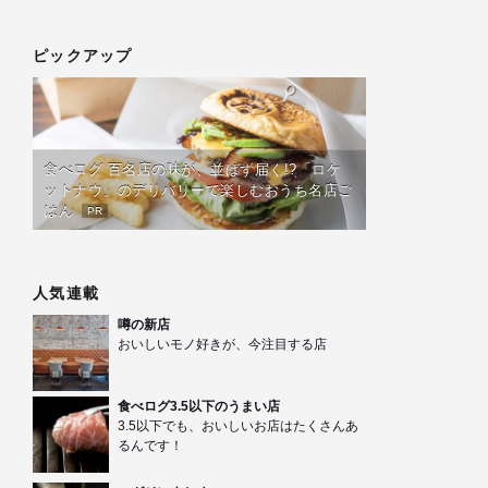
ピックアップ
食べログ 百名店の味が、並ばず届く!?「ロケ
ットナウ」のデリバリーで楽しむおうち名店ご
はん
PR
人気連載
噂の新店
おいしいモノ好きが、今注目する店
食べログ3.5以下のうまい店
3.5以下でも、おいしいお店はたくさんあ
るんです！