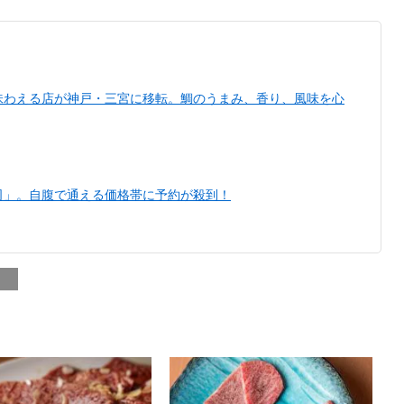
味わえる店が神戸・三宮に移転。鯛のうまみ、香り、風味を心
司」。自腹で通える価格帯に予約が殺到！