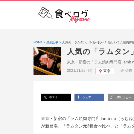
HOME
最新記事
人気の「ラムタン」を食べ比べ！ 新しいラム焼肉御
人気の「ラムタン
東京・新宿の「ラム焼肉専門店 lam
投稿日:
2021/11/22 (月)
焼肉
東京
ポスト
シェア
URLコピー
東京・新宿の「ラム焼肉専門店 lamb ne（
が新登場。「ラムタン元3種食べ比べ」と「ラム