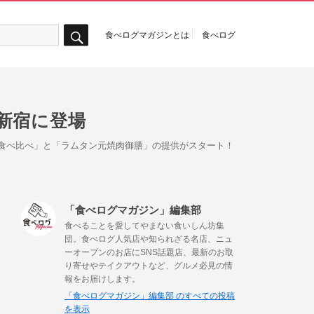
食べログマガジンとは
食べログ
検
索
新宿に登場
3種食べ比べ」と「ラムタン元焼肉御膳」の提供がスタート！
「食べログマガジン」編集部
食べることを愛してやまない食いしん坊集
団。食べログ人気店や知られざる名店、ニュ
ーオープンのお店にSNS話題店、最新のお取
り寄せやテイクアウトなど、グルメ必見の情
報をお届けします。
「食べログマガジン」編集部 のすべての投稿
を表示