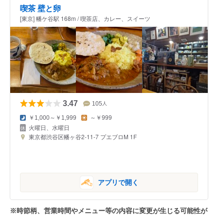
喫茶 壁と卵
[東京] 幡ケ谷駅 168m / 喫茶店、カレー、スイーツ
3.47
105
人
￥1,000～￥1,999
～￥999
火曜日、水曜日
東京都渋谷区幡ヶ谷2-11-7 プエブロM 1F
アプリで開く
※時節柄、営業時間やメニュー等の内容に変更が生じる可能性が