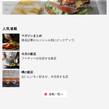
食べログ 百名店の味が、並ばず届く!?「ロケットナウ」のデリバリーで
楽しむおうち名店ごはん
PR
人気連載
マガジンまとめ
過去記事からジャンル別にピックアップ。
今月の新店
フーディーが注目する新店
噂の新店
おいしいモノ好きが、今注目する店
連載一覧へ