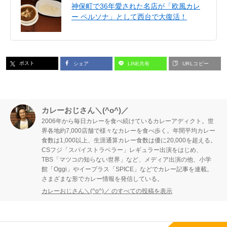
神保町で36年愛された名店が「欧風カレ
ー ペルソナ」として西台で大復活！
ポスト
シェア
LINE共有
URLコピー
カレーおじさん＼(^o^)／
2006年から毎日カレーを食べ続けているカレーアディクト。世
界各地約7,000店舗で様々なカレーを食べ歩く。年間平均カレー
食数は1,000以上、生涯通算カレー食数は優に20,000を超える。
CSフジ「スパイストラベラー」レギュラー出演をはじめ、
TBS「マツコの知らない世界」など、メディア出演の他、小学
館「Oggi」やイープラス「SPICE」などでカレー記事を連載。
さまざまな形でカレー情報を発信している。
カレーおじさん＼(^o^)／ のすべての投稿を表示