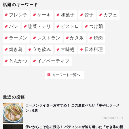
話題のキーワード
フレンチ
ケーキ
和菓子
餃子
カフェ
パン
惣菜・デリ
ビストロ
つけ麺
ラーメン
レストラン
かき氷
焼肉
焼き鳥
立ち飲み
甘味処
日本料理
とんかつ
イノベーティブ
キーワード一覧へ
最近の投稿
ラーメンライターおすすめ！ この夏食べたい「冷やしラーメ
ン」6選
2026年8月10日
儚いからこそ心に残る！ パティシエが辿り着いた「かき氷の新