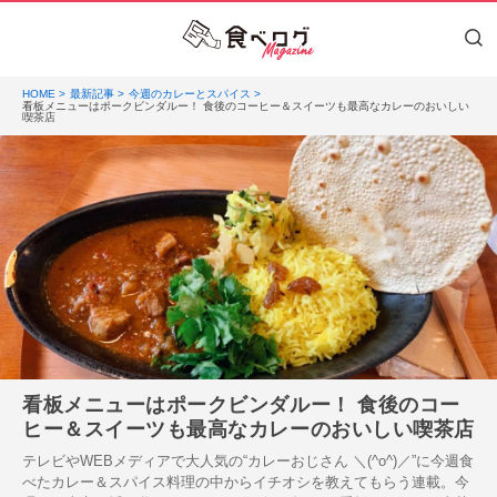
HOME
最新記事
今週のカレーとスパイス
看板メニューはポークビンダルー！ 食後のコーヒー＆スイーツも最高なカレーのおいしい
喫茶店
看板メニューはポークビンダルー！ 食後のコー
ヒー＆スイーツも最高なカレーのおいしい喫茶店
テレビやWEBメディアで大人気の“カレーおじさん ＼(^o^)／”に今週食
べたカレー＆スパイス料理の中からイチオシを教えてもらう連載。今