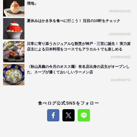
境地」
2026年8月10日
夏休みはかき氷を食べに行こう！ 注目の10軒をチェック
2026年8月10日
日常に寄り添うカジュアルな割烹が神戸・三宮に誕生！ 実力派
店主による日本料理をコースでもアラカルトでも楽しめる
2026年8月8日
〈秋山具義の今月のオスス麺〉有名店出身の店主がオープンし
た、スープが濃くておいしいラーメン店
2026年8月7日
食べログ公式SNSをフォロー