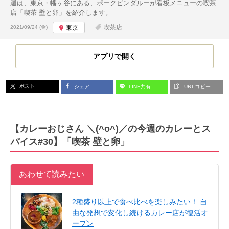
週は、東京・幡ヶ谷にある、ポークビンダルーが看板メニューの喫茶
店「喫茶 壁と卵」を紹介します。
投稿日:
喫茶店
2021/09/24 (金)
東京
アプリで開く
ポスト
シェア
LINE共有
URLコピー
【カレーおじさん ＼(^o^)／の今週のカレーとス
パイス#30】「
喫茶 壁と卵」
あわせて読みたい
2種盛り以上で食べ比べを楽しみたい！ 自
由な発想で変化し続けるカレー店が復活オ
ープン