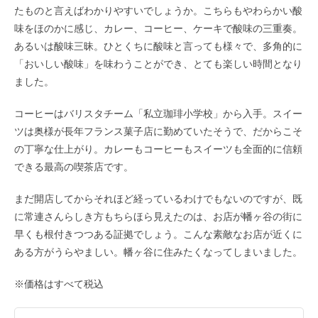
たものと言えばわかりやすいでしょうか。こちらもやわらかい酸
味をほのかに感じ、カレー、コーヒー、ケーキで酸味の三重奏。
あるいは酸味三昧。ひとくちに酸味と言っても様々で、多角的に
「おいしい酸味」を味わうことができ、とても楽しい時間となり
ました。
コーヒーはバリスタチーム「私立珈琲小学校」から入手。スイー
ツは奥様が長年フランス菓子店に勤めていたそうで、だからこそ
の丁寧な仕上がり。カレーもコーヒーも
スイーツも全面的に信頼
できる最高の喫茶店です。
まだ開店してからそれほど経っているわけでもないのですが、既
に常連さんらしき方もちらほら見えたのは、お店が幡ヶ谷の街に
早くも根付きつつある証拠でしょう。こんな素敵なお店が近くに
ある方がうらやましい。幡ヶ谷に住みたくなってしまいました。
※価格はすべて税込