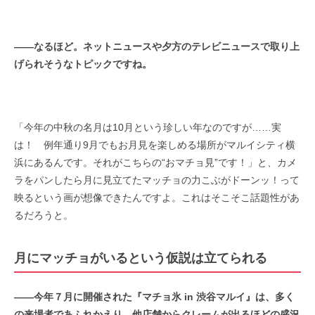
――
なるほど。ネットニュースや夕方のテレビニュースで取り上
げられそうなトピックですね。
「今年の中秋の名月は10月という珍しい年なのですが……実
は！ 例年通り9月でもお月見を楽しめる場所がマルイシティ横
浜にあるんです。それがこちらの“おマチョ見”です！」と、カメ
ラをパンしたら月に見立てたマッチョの力こぶがドーンッ！って
映るという画が想像できたんですよ。これはそこそこ話題性があ
るだろうと。
月にマッチョがいるという仮説は立てられる
――
今年７月に開催された『マチョ氷
in
渋谷マルイ』は、多く
の来場者であふれかえり、他店舗からクレームが出るほどの盛況