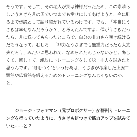
そうです。そして、その老人が実は神様だったため、この素晴ら
しいうさぎを月の国でいつまでも幸せにしてあげようと、今に到
るまで伝説として語り継がれているわけです。でも、「本当にう
さぎは幸せなんだろうか？」と考えたんですよ。僕がうさぎだっ
たら、月に送ってもらったところで、自分の非力さを嘆き続ける
だろうなって。むしろ、「非力なうさぎでも無重力だったら大丈
夫だろう」みたいに思われて、なめられたんじゃないかと。悔し
くて、悔しくて、絶対にトレーニングをして脱・非力を試みたと
思うんです。“餅をつく”という行為は、うさぎが考案した上腕二
頭筋や広背筋を鍛えるためのトレーニングなんじゃないのか、
と。
――
ジョージ・フォアマン（元プロボクサー）が薪割りトレーニ
ングを行っていたように、うさぎも餅つきで筋力アップを試みて
いた
……
と？