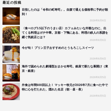
最近の投稿
目指したのは「令和の町寿司」。自腹で通える価格帯に予約が殺
到！
2026年8月6日
〈食べログ3.5以下のうまい店〉カフェみたいな外観なのに、出
てくる料理はガチ中華。京都・下鴨にある、料理の鉄人の系譜を
継ぐ気鋭店とは？
2026年8月6日
今が旬！ プリン王子おすすめのとうもろこしスイーツ
2026年8月6日
海外で認められた劇場型おまかせ寿司。銀座で新たな幕開け（東
京・銀座）
2026年8月5日
外食は年間600回以上！ マッキー牧元が2026年7月に食べた中で
特に心を打たれた、隠れた名店（朝・昼・夜）
2026年8月5日