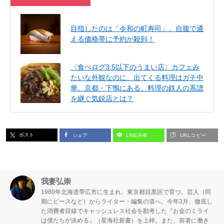
目指したのは「令和の町寿司」。自腹で通
える価格帯に予約が殺到！
〈食べログ3.5以下のうまい店〉カフェみ
たいな外観なのに、出てくる料理はガチ中
華。京都・下鴨にある、料理の鉄人の系譜
を継ぐ気鋭店とは？
ポスト
シェア
LINE共有
URLコピー
我妻弘崇
1980年北海道帯広市に生まれ、東京都目黒区で育つ。芸人（同
期にピースなど）からライター・編集の道へ。今年3月、徹底し
た消費者目線でキャッシュレス社会を勘考した『お金のミライ
は僕たちが決める』（星海社新書）を上梓。また、前著に働き