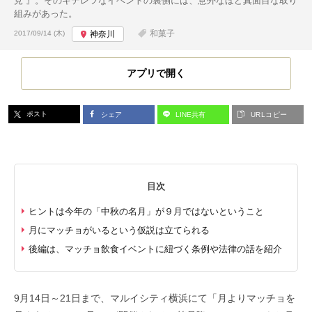
見”』。そのキテレツなイベントの裏側には、意外なほど真面目な取り
組みがあった。
投稿日:
和菓子
2017/09/14 (木)
神奈川
アプリで開く
ポスト
シェア
LINE共有
URLコピー
目次
ヒントは今年の「中秋の名月」が９月ではないということ
月にマッチョがいるという仮説は立てられる
後編は、マッチョ飲食イベントに紐づく条例や法律の話を紹介
9月14日～21日まで、マルイシティ横浜にて「月よりマッチョを