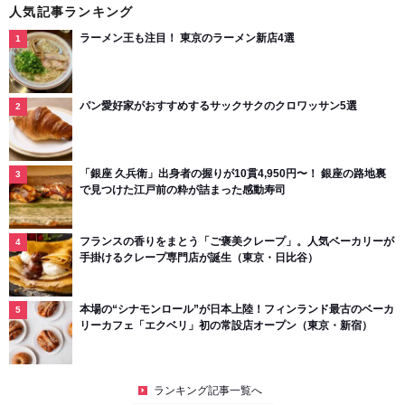
人気記事ランキング
ラーメン王も注目！ 東京のラーメン新店4選
パン愛好家がおすすめするサックサクのクロワッサン5選
「銀座 久兵衛」出身者の握りが10貫4,950円〜！ 銀座の路地裏
で見つけた江戸前の粋が詰まった感動寿司
フランスの香りをまとう「ご褒美クレープ」。人気ベーカリーが
手掛けるクレープ専門店が誕生（東京・日比谷）
本場の“シナモンロール”が日本上陸！フィンランド最古のベーカ
リーカフェ「エクベリ」初の常設店オープン（東京・新宿）
ランキング記事一覧へ