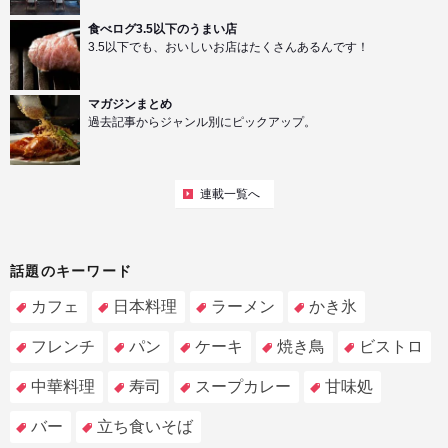
食べログ3.5以下のうまい店
3.5以下でも、おいしいお店はたくさんあるんです！
マガジンまとめ
過去記事からジャンル別にピックアップ。
連載一覧へ
話題のキーワード
カフェ
日本料理
ラーメン
かき氷
フレンチ
パン
ケーキ
焼き鳥
ビストロ
中華料理
寿司
スープカレー
甘味処
バー
立ち食いそば