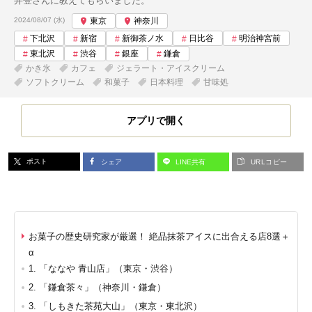
井登さんに教えてもらいました。
投稿日:
2024/08/07 (水)
東京
神奈川
下北沢
新宿
新御茶ノ水
日比谷
明治神宮前
東北沢
渋谷
銀座
鎌倉
かき氷
カフェ
ジェラート・アイスクリーム
ソフトクリーム
和菓子
日本料理
甘味処
アプリで開く
ポスト
シェア
LINE共有
URLコピー
お菓子の歴史研究家が厳選！ 絶品抹茶アイスに出合える店8選＋
α
1. 「ななや 青山店」（東京・渋谷）
2. 「鎌倉茶々」（神奈川・鎌倉）
3. 「しもきた茶苑大山」（東京・東北沢）