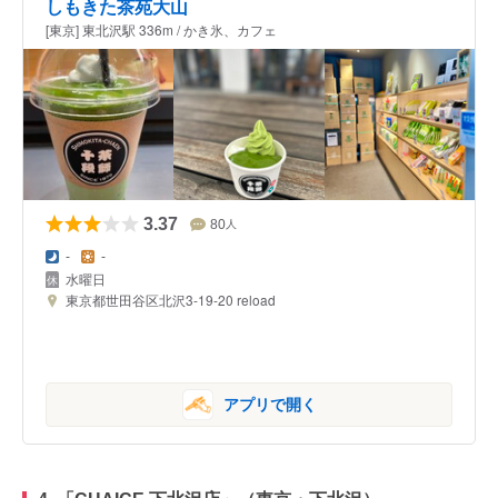
しもきた茶苑大山
[東京] 東北沢駅 336m / かき氷、カフェ
3.37
80
人
-
-
水曜日
東京都世田谷区北沢3-19-20 reload
アプリで開く