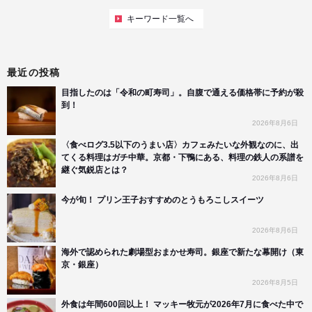
キーワード一覧へ
最近の投稿
目指したのは「令和の町寿司」。自腹で通える価格帯に予約が殺
到！
2026年8月6日
〈食べログ3.5以下のうまい店〉カフェみたいな外観なのに、出
てくる料理はガチ中華。京都・下鴨にある、料理の鉄人の系譜を
継ぐ気鋭店とは？
2026年8月6日
今が旬！ プリン王子おすすめのとうもろこしスイーツ
2026年8月6日
海外で認められた劇場型おまかせ寿司。銀座で新たな幕開け（東
京・銀座）
2026年8月5日
外食は年間600回以上！ マッキー牧元が2026年7月に食べた中で