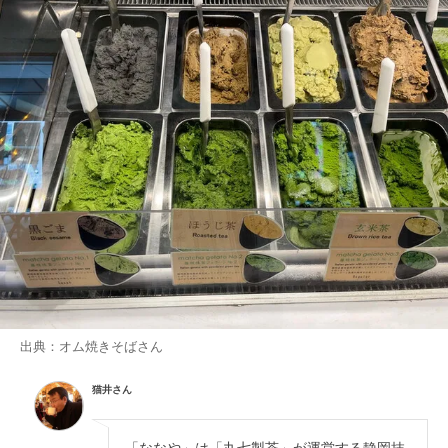
出典：
オム焼きそば
さん
猫井さん