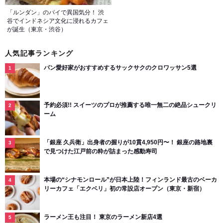
「ルンダン」のパイで異国気分！ 渋
谷でインドネシア文化に浸れるカフェ
が誕生（東京・渋谷）
人気記事ランキング
パン愛好家がおすすめするサックサクのクロワッサン5選
予約必須!! スイーツのプロが推薦する唯一無二の絶品シュークリ
ーム
「銀座 久兵衛」出身者の握りが10貫4,950円〜！ 銀座の路地裏
で見つけた江戸前の粋が詰まった感動寿司
本場の“シナモンロール”が日本上陸！フィンランド最古のベーカ
リーカフェ「エクベリ」初の常設店オープン（東京・新宿）
ラーメン王も注目！ 東京のラーメン新店4選