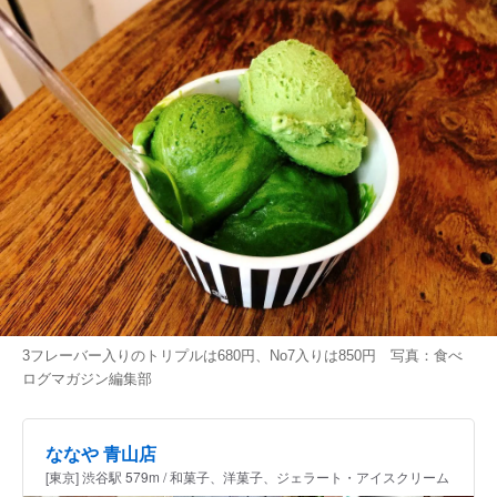
3フレーバー入りのトリプルは680円、No7入りは850円 写真：食べ
ログマガジン編集部
ななや 青山店
[東京] 渋谷駅 579m / 和菓子、洋菓子、ジェラート・アイスクリーム