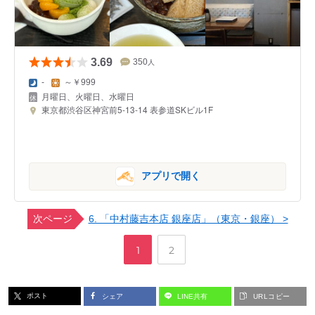
3.69
350
人
-
～￥999
月曜日、火曜日、水曜日
東京都渋谷区神宮前5-13-14 表参道SKビル1F
アプリで開く
次ページ
6. 「中村藤吉本店 銀座店」（東京・銀座） >
,
ペ
ペ
1
2
ー
ー
ポスト
シェア
LINE共有
URLコピー
ジ
ジ