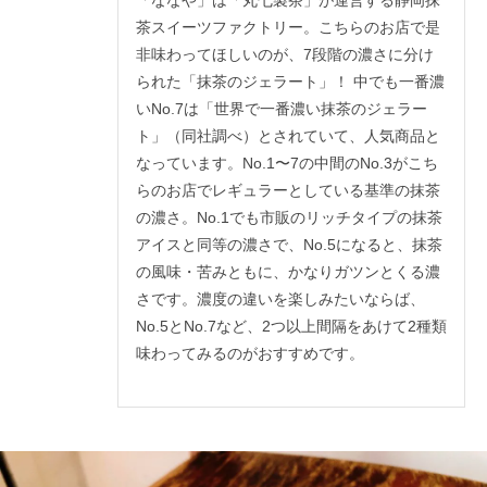
「ななや」は「丸七製茶」が運営する静岡抹
茶スイーツファクトリー。こちらのお店で是
非味わってほしいのが、7段階の濃さに分け
られた「抹茶のジェラート」！ 中でも一番濃
いNo.7は「世界で一番濃い抹茶のジェラー
ト」（同社調べ）とされていて、人気商品と
なっています。No.1〜7の中間のNo.3がこち
らのお店でレギュラーとしている基準の抹茶
の濃さ。No.1でも市販のリッチタイプの抹茶
アイスと同等の濃さで、No.5になると、抹茶
の風味・苦みともに、かなりガツンとくる濃
さです。濃度の違いを楽しみたいならば、
No.5とNo.7など、2つ以上間隔をあけて2種類
味わってみるのがおすすめです。