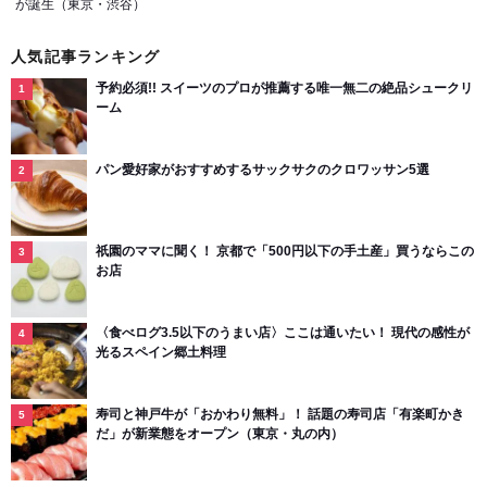
が誕生（東京・渋谷）
人気記事ランキング
予約必須!! スイーツのプロが推薦する唯一無二の絶品シュークリ
ーム
パン愛好家がおすすめするサックサクのクロワッサン5選
祇園のママに聞く！ 京都で「500円以下の手土産」買うならこの
お店
〈食べログ3.5以下のうまい店〉ここは通いたい！ 現代の感性が
光るスペイン郷土料理
寿司と神戸牛が「おかわり無料」！ 話題の寿司店「有楽町かき
だ」が新業態をオープン（東京・丸の内）