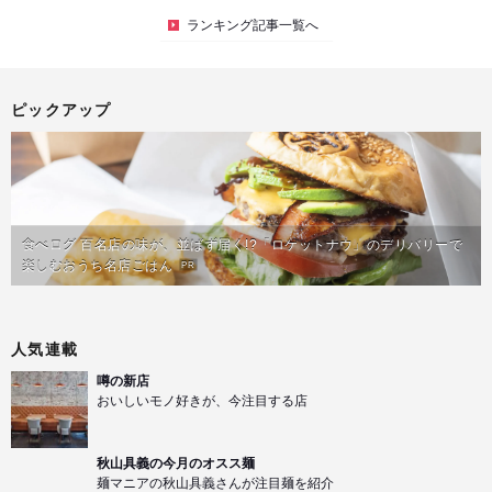
ランキング記事一覧へ
ピックアップ
食べログ 百名店の味が、並ばず届く!?「ロケットナウ」のデリバリーで
楽しむおうち名店ごはん
PR
人気連載
噂の新店
おいしいモノ好きが、今注目する店
秋山具義の今月のオスス麺
麺マニアの秋山具義さんが注目麺を紹介