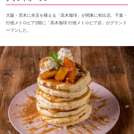
大阪・茨木に本店を構える「高木珈琲」が関東に初出店。千葉・
行徳メトロピア2階に「高木珈琲 行徳メトロピア店」がグランド
ープンした。