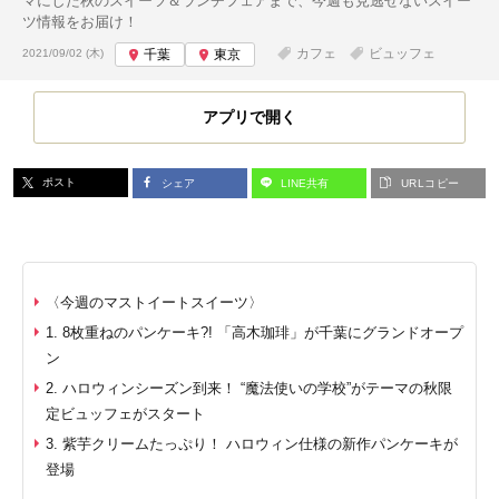
マにした秋のスイーツ＆ランチフェアまで、今週も見逃せないスイー
ツ情報をお届け！
投稿日:
カフェ
ビュッフェ
2021/09/02 (木)
千葉
東京
アプリで開く
ポスト
シェア
LINE共有
URLコピー
〈今週のマストイートスイーツ〉
1. 8枚重ねのパンケーキ?! 「高木珈琲」が千葉にグランドオープ
ン
2. ハロウィンシーズン到来！ “魔法使いの学校”がテーマの秋限
定ビュッフェがスタート
3. 紫芋クリームたっぷり！ ハロウィン仕様の新作パンケーキが
登場