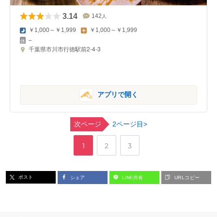
3.14
142
人
￥1,000～￥1,999
￥1,000～￥1,999
–
千葉県市川市行徳駅前2-4-3
アプリで開く
次ページ
2ページ目>
,
,
ペ
ペ
ペ
1
2
3
ー
ー
ー
ポスト
シェア
LINE共有
URLコピー
ジ
ジ
ジ