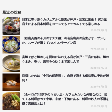
最近の投稿
日常に寄り添うカジュアルな割烹が神戸・三宮に誕生！ 実力派
店主による日本料理をコースでもアラカルトでも楽しめる
2026年8月8日
〈秋山具義の今月のオスス麺〉有名店出身の店主がオープンし
た、スープが濃くておいしいラーメン店
2026年8月7日
真鯛そばと鯛めしを同時に味わえる店が神戸・三宮に移転。鯛の
うまみ、香り、風味を心ゆくまで楽しんで
2026年8月7日
目指したのは「令和の町寿司」。自腹で通える価格帯に予約が殺
到！
2026年8月6日
〈食べログ3.5以下のうまい店〉カフェみたいな外観なのに、出
てくる料理はガチ中華。京都・下鴨にある、料理の鉄人の系譜を
継ぐ気鋭店とは？
2026年8月6日