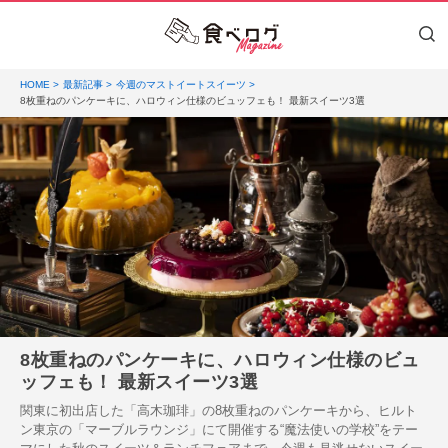
HOME
最新記事
今週のマストイートスイーツ
8枚重ねのパンケーキに、ハロウィン仕様のビュッフェも！ 最新スイーツ3選
8枚重ねのパンケーキに、ハロウィン仕様のビュ
ッフェも！ 最新スイーツ3選
関東に初出店した「高木珈琲」の8枚重ねのパンケーキから、ヒルト
ン東京の「マーブルラウンジ」にて開催する“魔法使いの学校”をテー