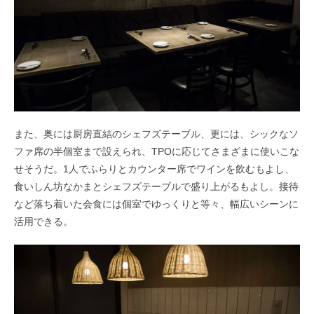
また、奥には厨房直結のシェフズテーブル、
更には、シックなソ
ファ席の半個室まで設えられ、
TPOに応じてさまざまに使いこな
せそうだ。
1人でふらりとカウンター席でワインを飲むもよし、
食いしん坊なかまとシェフズテーブルで盛り上がるもよし。
接待
など落ち着いた会食には個室でゆっくりと等々、幅広いシーンに
活用できる。