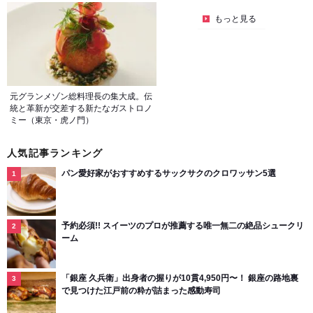
もっと見る
元グランメゾン総料理長の集大成。伝
統と革新が交差する新たなガストロノ
ミー（東京・虎ノ門）
人気記事ランキング
パン愛好家がおすすめするサックサクのクロワッサン5選
予約必須!! スイーツのプロが推薦する唯一無二の絶品シュークリ
ーム
「銀座 久兵衛」出身者の握りが10貫4,950円〜！ 銀座の路地裏
で見つけた江戸前の粋が詰まった感動寿司