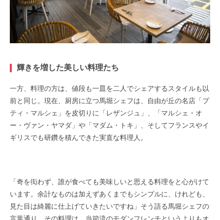
輝きを増した美しい料理たち
一方、料理の方は、値段も一皿を二人でシェアするスタイルも以
前と同じ。
現在、厨房に立つ馬堀シェフは、
自由が丘の名店「プ
ティ・マルシェ」を皮切りに
「レザンジュ」、「マルシェ・オ
ー・ヴァン・ヤマダ」や「マダム・トキ」、
そしてフランスやイ
ギリスでも研鑽を積んできた実直な料理人。
「奇を衒わず、誰が食べても美味しいと思える料理をと心がけて
います。
余計なものは加えずあくまでもシンプルに、けれども、
見た目は綺麗に仕上げていきたいですね」
そう語る馬堀シェフの
言葉通り、その料理は、当節流のモダンフレンチというよりもオ