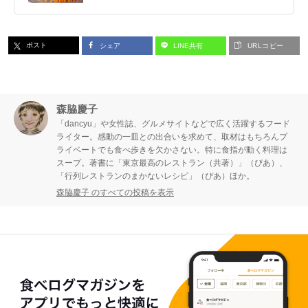
ポスト
シェア
LINE共有
URLコピー
森脇慶子
「dancyu」や女性誌、グルメサイトなどで広く活躍するフード
ライター。感動の一皿との出合いを求めて、取材はもちろんプ
ライベートでも食べ歩きを欠かさない。特に食指が動く料理は
スープ。著書に「東京最高のレストラン（共著）」（ぴあ）、
「行列レストランのまかないレシピ」（ぴあ）ほか。
森脇慶子 のすべての投稿を表示