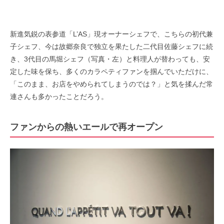
新進気鋭の表参道「L’AS」現オーナーシェフで、こちらの初代兼
子シェフ、
今は故郷奈良で独立を果たした二代目佐藤シェフに続
き、
3代目の馬堀シェフ（写真・左
）と料理人が替わっても、
安
定した味を保ち、多くのカラペティファンを掴んでいただけに、
「
このまま、お店をやめられてしまうのでは？」と気を揉んだ常
連さんも多かったことだろう。
ファンからの熱いエールで再オープン