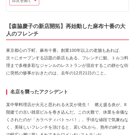
目次を開く
【森脇慶子の新店開拓】再始動した麻布十番の大
人のフレンチ
東京都心の下町、麻布十番。創業100年以上の老舗もあれば、
次々にオープンする話題の新店もある。
フレンチに鮨、トルコ料
理まで多種多彩なジャンルのレストランが混在する
この静かな街
に突然の惨事がおきたのは、去年の12月21日のこと。
名店を襲ったアクシデント
某中華料理店が火元と思われる火災が発生！
燃え盛る炎が、8
階建ての古い雑居ビルを巻き込んだ。
この火難で、休業を余儀な
くされたのが「カラペティバトゥバ！」。
手頃な値段で気兼ねな
く、美味しいフレンチを頂けると、
若いOLから、熟年の紳士ま
で幅広い層に親しまれてきたワイン&レストランだ。