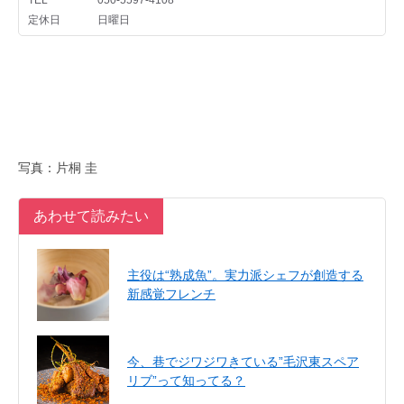
写真：片桐 圭
あわせて読みたい
主役は“熟成魚”。実力派シェフが創造する
新感覚フレンチ
今、巷でジワジワきている”毛沢東スペア
リブ”って知ってる？