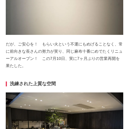
だが、ご安心を！
もらい火という不運にもめげることなく、常
に前向きな長さんの努力が実り、
同じ麻布十番にめでたくリニュ
ーアルオープン！
この7月10日、実に7ヶ月ぶりの営業再開を
果たした。
洗練された上質な空間