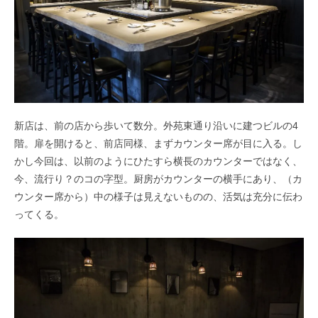
新店は、前の店から歩いて数分。外苑東通り沿いに建つビルの4
階。
扉を開けると、前店同様、まずカウンター席が目に入る。
し
かし今回は、以前のようにひたすら横長のカウンターではなく、
今、流行り？のコの字型。厨房がカウンターの横手にあり、
（カ
ウンター席から）中の様子は見えないものの、活気は充分に伝わ
ってくる。