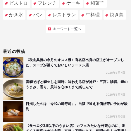
ビストロ
フレンチ
ケーキ
和菓子
かき氷
パン
レストラン
牛料理
焼き鳥
キーワード一覧へ
最近の投稿
〈秋山具義の今月のオスス麺〉有名店出身の店主がオープンし
た、スープが濃くておいしいラーメン店
2026年8月7日
真鯛そばと鯛めしを同時に味わえる店が神戸・三宮に移転。鯛の
うまみ、香り、風味を心ゆくまで楽しんで
2026年8月7日
目指したのは「令和の町寿司」。自腹で通える価格帯に予約が殺
到！
2026年8月6日
〈食べログ3.5以下のうまい店〉カフェみたいな外観なのに、出