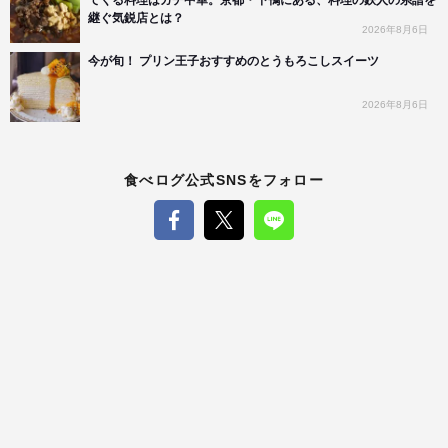
てくる料理はガチ中華。京都・下鴨にある、料理の鉄人の系譜を
継ぐ気鋭店とは？
2026年8月6日
今が旬！ プリン王子おすすめのとうもろこしスイーツ
2026年8月6日
食べログ公式SNSをフォロー