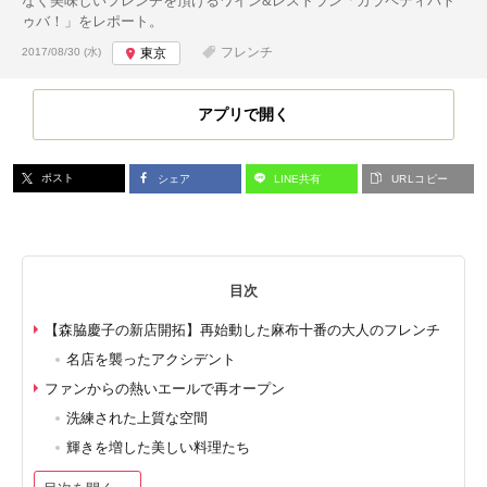
なく美味しいフレンチを頂けるワイン&レストラン「カラペティバト
ゥバ！」をレポート。
投稿日:
フレンチ
2017/08/30 (水)
東京
アプリで開く
ポスト
シェア
LINE共有
URLコピー
目次
【森脇慶子の新店開拓】再始動した麻布十番の大人のフレンチ
名店を襲ったアクシデント
ファンからの熱いエールで再オープン
洗練された上質な空間
輝きを増した美しい料理たち