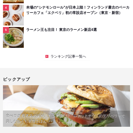
本場の“シナモンロール”が日本上陸！フィンランド最古のベーカ
リーカフェ「エクベリ」初の常設店オープン（東京・新宿）
ラーメン王も注目！ 東京のラーメン新店4選
ランキング記事一覧へ
ピックアップ
食べログ 百名店の味が、並ばず届く!?「ロケットナウ」のデリバリーで
楽しむおうち名店ごはん
PR