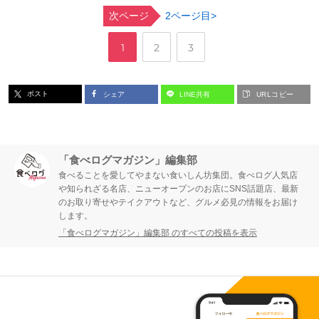
次ページ
2ページ目>
,
,
ペ
ペ
ペ
1
2
3
ー
ー
ー
ポスト
シェア
LINE共有
URLコピー
ジ
ジ
ジ
「食べログマガジン」編集部
食べることを愛してやまない食いしん坊集団。食べログ人気店
や知られざる名店、ニューオープンのお店にSNS話題店、最新
のお取り寄せやテイクアウトなど、グルメ必見の情報をお届け
します。
「食べログマガジン」編集部 のすべての投稿を表示