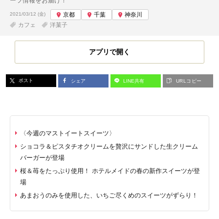
ーツ情報をお届け！
投稿日:
2021/03/12 (金)
京都
千葉
神奈川
カフェ
洋菓子
アプリで開く
ポスト
シェア
LINE共有
URLコピー
〈今週のマストイートスイーツ〉
ショコラ＆ピスタチオクリームを贅沢にサンドした生クリーム
バーガーが登場
桜＆苺をたっぷり使用！ ホテルメイドの春の新作スイーツが登
場
あまおうのみを使用した、いちご尽くめのスイーツがずらり！