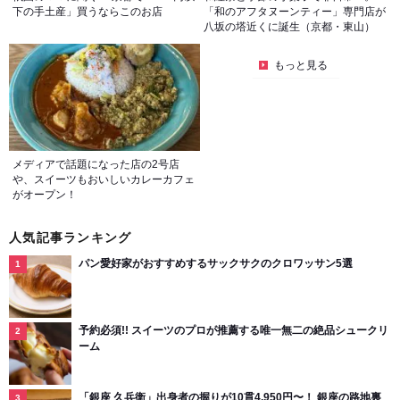
下の手土産」買うならこのお店
「和のアフタヌーンティー」専門店が
八坂の塔近くに誕生（京都・東山）
もっと見る
メディアで話題になった店の2号店
や、スイーツもおいしいカレーカフェ
がオープン！
人気記事ランキング
パン愛好家がおすすめするサックサクのクロワッサン5選
予約必須!! スイーツのプロが推薦する唯一無二の絶品シュークリ
ーム
「銀座 久兵衛」出身者の握りが10貫4,950円〜！ 銀座の路地裏