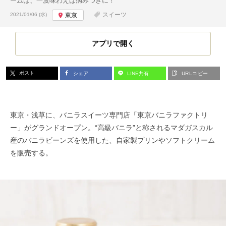
ームは、一度味わえば病みつきに！
投稿日:
スイーツ
2021/01/06 (水)
東京
アプリで開く
ポスト
シェア
LINE共有
URLコピー
東京・浅草に、バニラスイーツ専門店「東京バニラファクトリ
ー」がグランドオープン。“高級バニラ”と称されるマダガスカル
産のバニラビーンズを使用した、自家製プリンやソフトクリーム
を販売する。