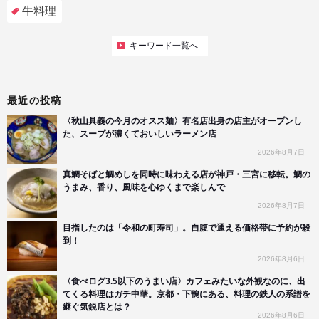
牛料理
キーワード一覧へ
最近の投稿
〈秋山具義の今月のオスス麺〉有名店出身の店主がオープンし
た、スープが濃くておいしいラーメン店
2026年8月7日
真鯛そばと鯛めしを同時に味わえる店が神戸・三宮に移転。鯛の
うまみ、香り、風味を心ゆくまで楽しんで
2026年8月7日
目指したのは「令和の町寿司」。自腹で通える価格帯に予約が殺
到！
2026年8月6日
〈食べログ3.5以下のうまい店〉カフェみたいな外観なのに、出
てくる料理はガチ中華。京都・下鴨にある、料理の鉄人の系譜を
継ぐ気鋭店とは？
2026年8月6日