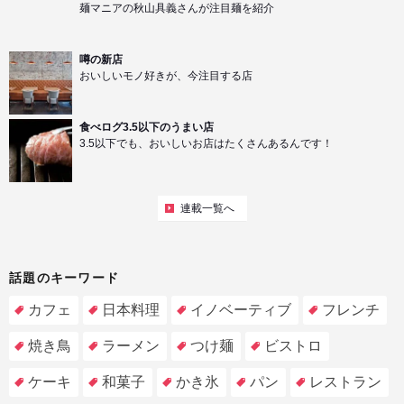
麺マニアの秋山具義さんが注目麺を紹介
噂の新店
おいしいモノ好きが、今注目する店
食べログ3.5以下のうまい店
3.5以下でも、おいしいお店はたくさんあるんです！
連載一覧へ
話題のキーワード
カフェ
日本料理
イノベーティブ
フレンチ
焼き鳥
ラーメン
つけ麺
ビストロ
ケーキ
和菓子
かき氷
パン
レストラン