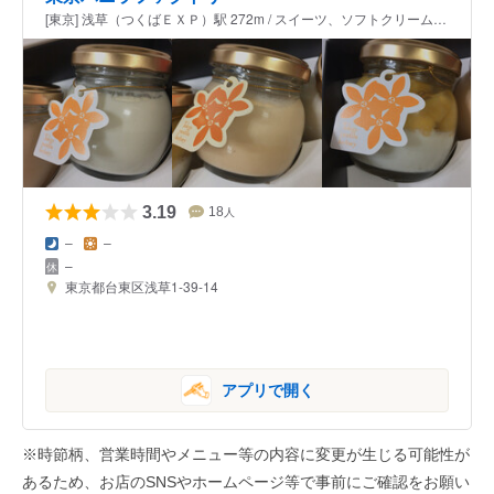
[東京] 浅草（つくばＥＸＰ）駅 272m / スイーツ、ソフトクリーム、洋菓子
3.19
18
人
–
–
–
東京都台東区浅草1-39-14
アプリで開く
※時節柄、営業時間やメニュー等の内容に変更が生じる可能性が
あるため、お店のSNSやホームページ等で事前にご確認をお願い