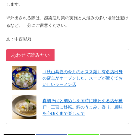
します。
※外出される際は、感染症対策の実施と人混みの多い場所は避け
るなど、十分にご留意ください。
文：中西彩乃
あわせて読みたい
〈秋山具義の今月のオスス麺〉有名店出身
の店主がオープンした、スープが濃くてお
いしいラーメン店
真鯛そばと鯛めしを同時に味わえる店が神
戸・三宮に移転。鯛のうまみ、香り、風味
を心ゆくまで楽しんで