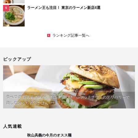
ラーメン王も注目！ 東京のラーメン新店4選
ランキング記事一覧へ
ピックアップ
食べログ 百名店の味が、並ばず届く!?「ロケットナウ」のデリバリーで
楽しむおうち名店ごはん
PR
人気連載
秋山具義の今月のオスス麺