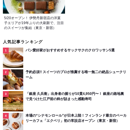
5/20オープン！ 伊勢丹新宿店の洋菓
子エリアが19年ぶりの大刷新で、注目
のスイーツが集結（東京・新宿）
人気記事ランキング
パン愛好家がおすすめするサックサクのクロワッサン5選
予約必須!! スイーツのプロが推薦する唯一無二の絶品シュークリ
ーム
「銀座 久兵衛」出身者の握りが10貫4,950円〜！ 銀座の路地裏
で見つけた江戸前の粋が詰まった感動寿司
本場の“シナモンロール”が日本上陸！フィンランド最古のベーカ
リーカフェ「エクベリ」初の常設店オープン（東京・新宿）