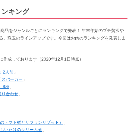
ランキング
筋商品をジャンルごとにランキングで発表！ 年末年始のプチ贅沢や
る、珠玉のラインアップです。今回はお肉のランキングを発表しま
作成しております（2020年12月1日時点）
 2人前
」
イスバーガー
」
 8種
」
盛り合わせ
」
のトマト煮とサフランリゾット）
」
しいたけのクリーム煮
」