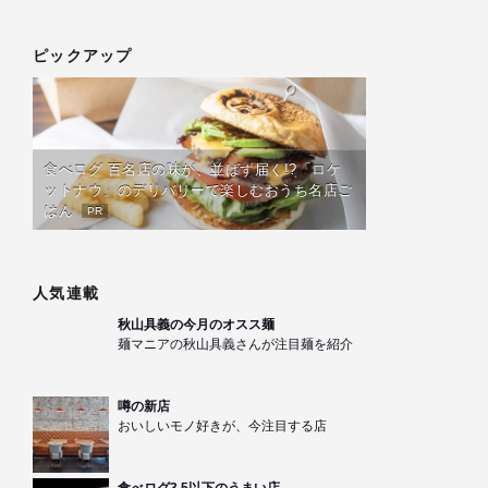
ピックアップ
食べログ 百名店の味が、並ばず届く!?「ロケ
ットナウ」のデリバリーで楽しむおうち名店ご
はん
PR
人気連載
秋山具義の今月のオスス麺
麺マニアの秋山具義さんが注目麺を紹介
噂の新店
おいしいモノ好きが、今注目する店