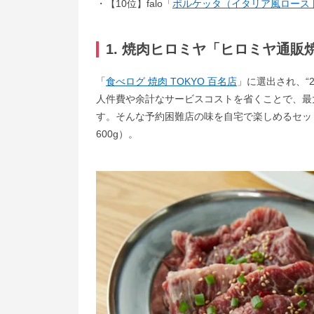
【10位】falo「
ポルケッタ（イタリア風ロース
1. 焼肉ヒロミヤ「ヒロミヤ通販
「
食べログ 焼肉 TOKYO 百名店
」に選出され、“
人件費や余計なサービスコストを省くことで、最
す。そんな予約困難店の味を自宅で楽しめるセット「
600g）。