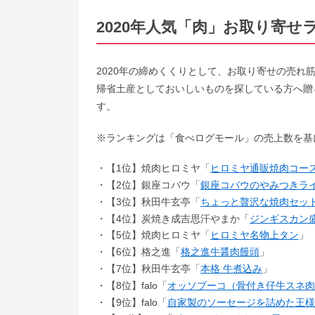
2020年人気「肉」お取り寄せ
2020年の締めくくりとして、お取り寄せの売れ
帰省土産としておいしいものを探している方へ贈
す。
※ランキングは「食べログモール」の売上数を基に
【1位】焼肉ヒロミヤ「
ヒロミヤ通販焼肉コース
【2位】銀座コバウ「
銀座コバウのやみつきラ
【3位】秋田牛玄亭「
ちょっと贅沢な焼肉セット
【4位】炭焼き成吉思汗やまか「
ジンギスカン
【5位】焼肉ヒロミヤ「
ヒロミヤ名物上タン
」
【6位】格之進「
格之進牛醤肉饅頭
」
【7位】秋田牛玄亭「
本格 牛煮込み
」
【8位】falo「
オッソブーコ（骨付き仔牛スネ肉
【9位】falo「
自家製のソーセージを詰めた王様