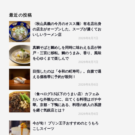
最近の投稿
〈秋山具義の今月のオスス麺〉有名店出身
の店主がオープンした、スープが濃くてお
いしいラーメン店
2026年8月7日
真鯛そばと鯛めしを同時に味わえる店が神
戸・三宮に移転。鯛のうまみ、香り、風味
を心ゆくまで楽しんで
2026年8月7日
目指したのは「令和の町寿司」。自腹で通
える価格帯に予約が殺到！
2026年8月6日
〈食べログ3.5以下のうまい店〉カフェみ
たいな外観なのに、出てくる料理はガチ中
華。京都・下鴨にある、料理の鉄人の系譜
を継ぐ気鋭店とは？
2026年8月6日
今が旬！ プリン王子おすすめのとうもろ
こしスイーツ