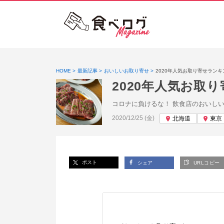
HOME
最新記事
おいしいお取り寄せ
2020年人気お取り寄せラン
2020年人気お取
コロナに負けるな！ 飲食店のおいし
投稿日:
2020/12/25 (金)
北海道
東京
ポスト
シェア
URLコピー