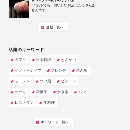
食べログ3.5以下のうまい店
3.5以下でも、おいしいお店はたくさんあ
るんです！
連載一覧へ
話題のキーワード
カフェ
日本料理
とんかつ
イノベーティブ
フレンチ
焼き鳥
ラーメン
つけ麺
ビストロ
ケーキ
和菓子
かき氷
パン
レストラン
牛料理
キーワード一覧へ