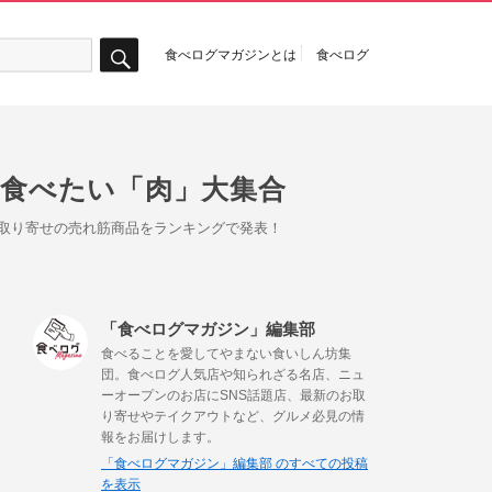
食べログマガジンとは
食べログ
検
索
で食べたい「肉」大集合
お取り寄せの売れ筋商品をランキングで発表！
「食べログマガジン」編集部
食べることを愛してやまない食いしん坊集
団。食べログ人気店や知られざる名店、ニュ
ーオープンのお店にSNS話題店、最新のお取
り寄せやテイクアウトなど、グルメ必見の情
報をお届けします。
「食べログマガジン」編集部 のすべての投稿
を表示