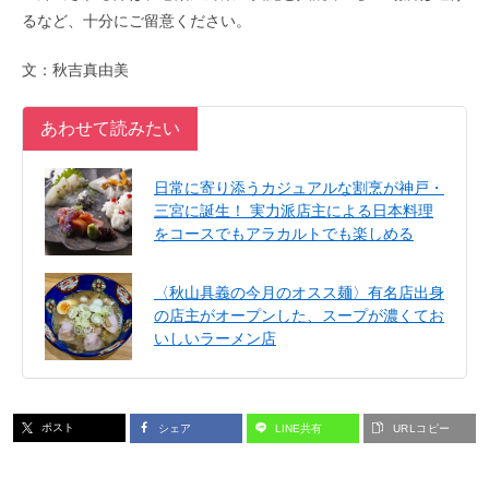
るなど、十分にご留意ください。
文：秋吉真由美
あわせて読みたい
日常に寄り添うカジュアルな割烹が神戸・
三宮に誕生！ 実力派店主による日本料理
をコースでもアラカルトでも楽しめる
〈秋山具義の今月のオスス麺〉有名店出身
の店主がオープンした、スープが濃くてお
いしいラーメン店
ポスト
シェア
LINE共有
URLコピー