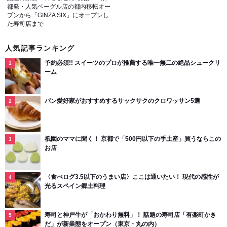
都発・人気ベーグル店の都内移転オー
プンから「GINZA SIX」にオープンし
た寿司店まで
人気記事ランキング
予約必須!! スイーツのプロが推薦する唯一無二の絶品シュークリ
ーム
パン愛好家がおすすめするサックサクのクロワッサン5選
祇園のママに聞く！ 京都で「500円以下の手土産」買うならこの
お店
〈食べログ3.5以下のうまい店〉ここは通いたい！ 現代の感性が
光るスペイン郷土料理
寿司と神戸牛が「おかわり無料」！ 話題の寿司店「有楽町かき
だ」が新業態をオープン（東京・丸の内）