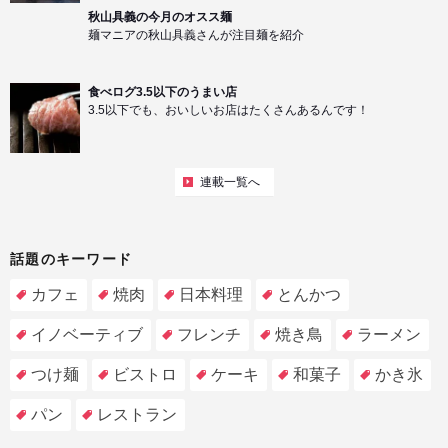
秋山具義の今月のオスス麺
麺マニアの秋山具義さんが注目麺を紹介
食べログ3.5以下のうまい店
3.5以下でも、おいしいお店はたくさんあるんです！
連載一覧へ
話題のキーワード
カフェ
焼肉
日本料理
とんかつ
イノベーティブ
フレンチ
焼き鳥
ラーメン
つけ麺
ビストロ
ケーキ
和菓子
かき氷
パン
レストラン