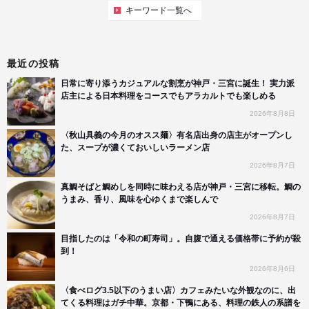
キーワード一覧へ
最近の投稿
日常に寄り添うカジュアルな割烹が神戸・三宮に誕生！ 実力派
店主による日本料理をコースでもアラカルトでも楽しめる
2026年8月8日
〈秋山具義の今月のオスス麺〉有名店出身の店主がオープンし
た、スープが濃くておいしいラーメン店
2026年8月7日
真鯛そばと鯛めしを同時に味わえる店が神戸・三宮に移転。鯛の
うまみ、香り、風味を心ゆくまで楽しんで
2026年8月7日
目指したのは「令和の町寿司」。自腹で通える価格帯に予約が殺
到！
2026年8月6日
〈食べログ3.5以下のうまい店〉カフェみたいな外観なのに、出
てくる料理はガチ中華。京都・下鴨にある、料理の鉄人の系譜を