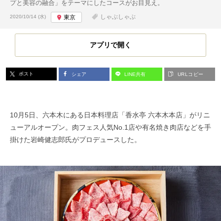
プと美容の融合」をテーマにしたコースがお目見え。
投稿日:
しゃぶしゃぶ
2020/10/14 (水)
東京
アプリで開く
ポスト
シェア
LINE共有
URLコピー
10月5日、六本木にある日本料理店「香水亭 六本木本店」がリニ
ューアルオープン。肉フェス人気No.1店や有名焼き肉店などを手
掛けた岩崎健志郎氏がプロデュースした。