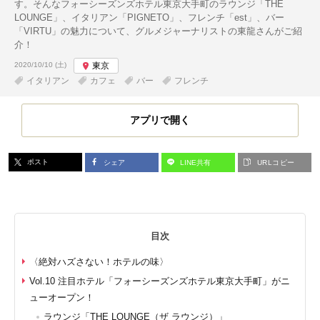
す。そんなフォーシーズンズホテル東京大手町のラウンジ「THE
LOUNGE」、イタリアン「PIGNETO」、フレンチ「est」、バー
「VIRTU」の魅力について、グルメジャーナリストの東龍さんがご紹
介！
投稿日:
2020/10/10 (土)
東京
イタリアン
カフェ
バー
フレンチ
アプリで開く
ポスト
シェア
LINE共有
URLコピー
目次
〈絶対ハズさない！ホテルの味〉
Vol.10 注目ホテル「フォーシーズンズホテル東京大手町」がニ
ューオープン！
ラウンジ「THE LOUNGE（ザ ラウンジ）」