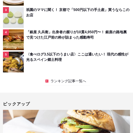
祇園のママに聞く！ 京都で「500円以下の手土産」買うならこの
お店
「銀座 久兵衛」出身者の握りが10貫4,950円〜！ 銀座の路地裏
で見つけた江戸前の粋が詰まった感動寿司
〈食べログ3.5以下のうまい店〉ここは通いたい！ 現代の感性が
光るスペイン郷土料理
ランキング記事一覧へ
ピックアップ