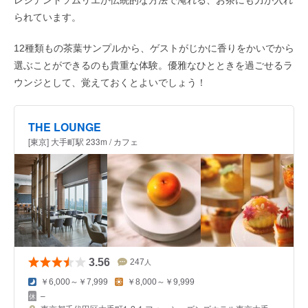
レジデントソムリエが伝統的な方法で淹れる、お茶にも力が入れ
られています。
12種類もの茶葉サンプルから、ゲストがじかに香りをかいでから
選ぶことができるのも貴重な体験。優雅なひとときを過ごせるラ
ウンジとして、覚えておくとよいでしょう！
THE LOUNGE
[東京] 大手町駅 233m / カフェ
3.56
247
人
￥6,000～￥7,999
￥8,000～￥9,999
–