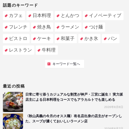
話題のキーワード
カフェ
日本料理
とんかつ
イノベーティブ
フレンチ
焼き鳥
ラーメン
つけ麺
ビストロ
ケーキ
和菓子
かき氷
パン
レストラン
牛料理
キーワード一覧へ
最近の投稿
日常に寄り添うカジュアルな割烹が神戸・三宮に誕生！ 実力派
店主による日本料理をコースでもアラカルトでも楽しめる
2026年8月8日
〈秋山具義の今月のオスス麺〉有名店出身の店主がオープンし
た、スープが濃くておいしいラーメン店
2026年8月7日