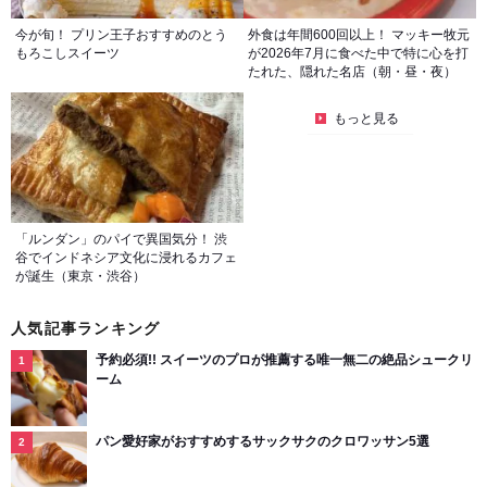
今が旬！ プリン王子おすすめのとう
外食は年間600回以上！ マッキー牧元
もろこしスイーツ
が2026年7月に食べた中で特に心を打
たれた、隠れた名店（朝・昼・夜）
もっと見る
「ルンダン」のパイで異国気分！ 渋
谷でインドネシア文化に浸れるカフェ
が誕生（東京・渋谷）
人気記事ランキング
予約必須!! スイーツのプロが推薦する唯一無二の絶品シュークリ
ーム
パン愛好家がおすすめするサックサクのクロワッサン5選