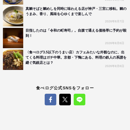
真鯛そばと鯛めしを同時に味わえる店が神戸・三宮に移転。鯛の
うまみ、香り、風味を心ゆくまで楽しんで
2026年8月7日
目指したのは「令和の町寿司」。自腹で通える価格帯に予約が殺
到！
2026年8月6日
〈食べログ3.5以下のうまい店〉カフェみたいな外観なのに、出
てくる料理はガチ中華。京都・下鴨にある、料理の鉄人の系譜を
継ぐ気鋭店とは？
2026年8月6日
食べログ公式SNSをフォロー