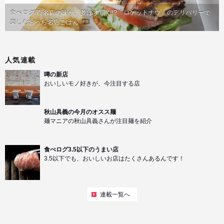
食べログ 百名店の味が、並ばず届く!?「ロケットナウ」のデリバリーで
楽しむおうち名店ごはん
PR
人気連載
噂の新店
おいしいモノ好きが、今注目する店
秋山具義の今月のオスス麺
麺マニアの秋山具義さんが注目麺を紹介
食べログ3.5以下のうまい店
3.5以下でも、おいしいお店はたくさんあるんです！
連載一覧へ