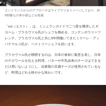
エントランスからのアプローチはライブラリをイメージしており、約
680冊もの本や器などを収蔵
「est（エスト）」は、ミシュランガイドで二つ星を獲得したギ
ヨーム・ブラカヴァル氏がシェフを務める、コンテンポラリーフ
レンチ。ブラカヴァル氏と共に8年間働いてきたミケーレ・アッ
バテマルコ氏が、ペストリーシェフを担います。
ブラカヴァル氏が標榜するのは、日本の食材に敬意を表し、日本
のテロワールを伝える料理。バターや牛乳由来のチーズはできる
だけ用いないようにし、自家製の豆腐チーズが使用されているな
ど、料理はどれも軽やかな味わいです。