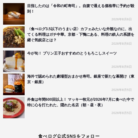
目指したのは「令和の町寿司」。自腹で通える価格帯に予約が殺
到！
2026年8月6日
〈食べログ3.5以下のうまい店〉カフェみたいな外観なのに、出
てくる料理はガチ中華。京都・下鴨にある、料理の鉄人の系譜を
継ぐ気鋭店とは？
2026年8月6日
今が旬！ プリン王子おすすめのとうもろこしスイーツ
2026年8月6日
海外で認められた劇場型おまかせ寿司。銀座で新たな幕開け（東
京・銀座）
2026年8月5日
外食は年間600回以上！ マッキー牧元が2026年7月に食べた中で
特に心を打たれた、隠れた名店（朝・昼・夜）
2026年8月5日
食べログ公式SNSをフォロー