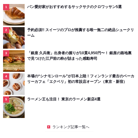
パン愛好家がおすすめするサックサクのクロワッサン5選
予約必須!! スイーツのプロが推薦する唯一無二の絶品シュークリ
ーム
「銀座 久兵衛」出身者の握りが10貫4,950円〜！ 銀座の路地裏
で見つけた江戸前の粋が詰まった感動寿司
本場の“シナモンロール”が日本上陸！フィンランド最古のベーカ
リーカフェ「エクベリ」初の常設店オープン（東京・新宿）
ラーメン王も注目！ 東京のラーメン新店4選
ランキング記事一覧へ