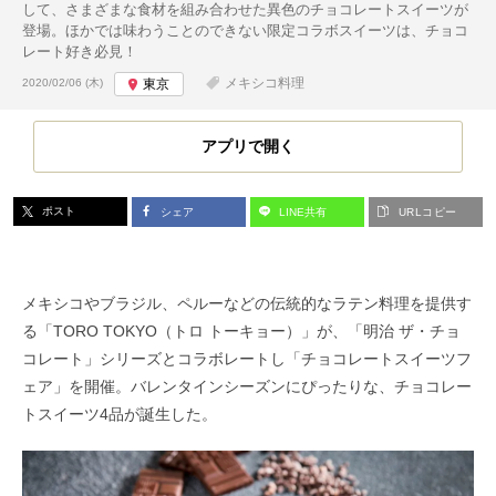
して、さまざまな食材を組み合わせた異色のチョコレートスイーツが
登場。ほかでは味わうことのできない限定コラボスイーツは、チョコ
レート好き必見！
投稿日:
メキシコ料理
2020/02/06 (木)
東京
アプリで開く
ポスト
シェア
LINE共有
URLコピー
メキシコやブラジル、ペルーなどの伝統的なラテン料理を提供す
る「TORO TOKYO（トロ トーキョー）」が、「明治 ザ・チョ
コレート」シリーズとコラボレートし「チョコレートスイーツフ
ェア」を開催。バレンタインシーズンにぴったりな、チョコレー
トスイーツ4品が誕生した。