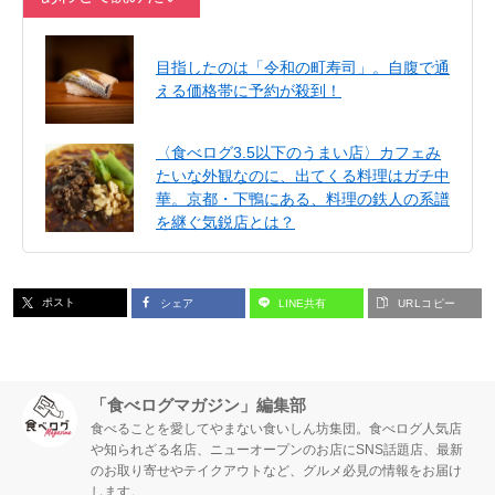
目指したのは「令和の町寿司」。自腹で通
える価格帯に予約が殺到！
〈食べログ3.5以下のうまい店〉カフェみ
たいな外観なのに、出てくる料理はガチ中
華。京都・下鴨にある、料理の鉄人の系譜
を継ぐ気鋭店とは？
ポスト
シェア
LINE共有
URLコピー
「食べログマガジン」編集部
食べることを愛してやまない食いしん坊集団。食べログ人気店
や知られざる名店、ニューオープンのお店にSNS話題店、最新
のお取り寄せやテイクアウトなど、グルメ必見の情報をお届け
します。