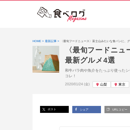
HOME
最新記事
〈最旬フードニュース〉富士山みたいな食パンに、グ
〈最旬フードニュ
最新グルメ4選
和牛バラ肉や魚介をたっぷり使ったシ
コレ！
投稿日:
2020/01/24 (金)
山梨
東京
ポスト
シェア
URLコピー