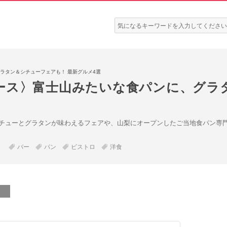
検
索:
ラタン＆シチューフェアも！ 最新グルメ4選
ース〉富士山みたいな食パンに、グラ
チューとグラタンが味わえるフェアや、山梨にオープンしたご当地食パン専門
バー
パン
ビストロ
洋食