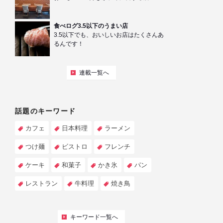
食べログ3.5以下のうまい店
3.5以下でも、おいしいお店はたくさんあ
るんです！
連載一覧へ
話題のキーワード
カフェ
日本料理
ラーメン
つけ麺
ビストロ
フレンチ
ケーキ
和菓子
かき氷
パン
レストラン
牛料理
焼き鳥
キーワード一覧へ