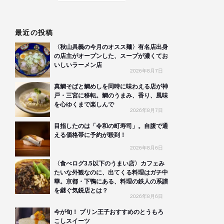
最近の投稿
〈秋山具義の今月のオスス麺〉有名店出身
の店主がオープンした、スープが濃くてお
いしいラーメン店
2026年8月7日
真鯛そばと鯛めしを同時に味わえる店が神
戸・三宮に移転。鯛のうまみ、香り、風味
を心ゆくまで楽しんで
2026年8月7日
目指したのは「令和の町寿司」。自腹で通
える価格帯に予約が殺到！
2026年8月6日
〈食べログ3.5以下のうまい店〉カフェみ
たいな外観なのに、出てくる料理はガチ中
華。京都・下鴨にある、料理の鉄人の系譜
を継ぐ気鋭店とは？
2026年8月6日
今が旬！ プリン王子おすすめのとうもろ
こしスイーツ