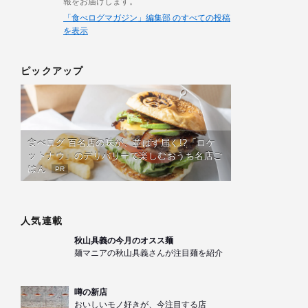
報をお届けします。
「食べログマガジン」編集部 のすべての投稿
を表示
ピックアップ
食べログ 百名店の味が、並ばず届く!?「ロケ
ットナウ」のデリバリーで楽しむおうち名店ご
はん
PR
人気連載
秋山具義の今月のオスス麺
麺マニアの秋山具義さんが注目麺を紹介
噂の新店
おいしいモノ好きが、今注目する店