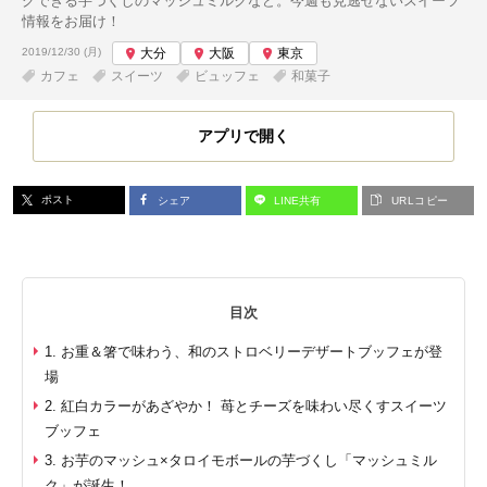
グできる芋づくしのマッシュミルクなど。今週も見逃せないスイーツ
情報をお届け！
投稿日:
2019/12/30 (月)
大分
大阪
東京
カフェ
スイーツ
ビュッフェ
和菓子
アプリで開く
ポスト
シェア
LINE共有
URLコピー
目次
1. お重＆箸で味わう、和のストロベリーデザートブッフェが登
場
2. 紅白カラーがあざやか！ 苺とチーズを味わい尽くすスイーツ
ブッフェ
3. お芋のマッシュ×タロイモボールの芋づくし「マッシュミル
ク」が誕生！