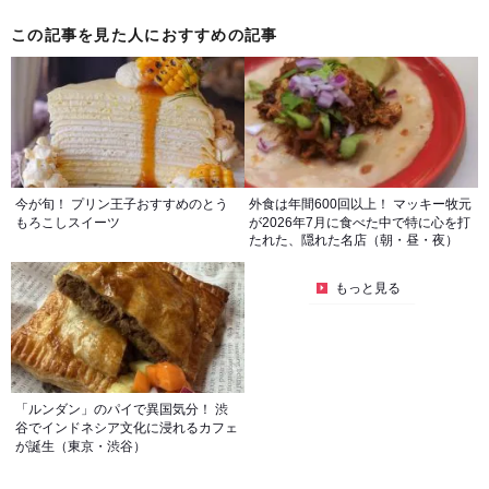
この記事を見た人におすすめの記事
今が旬！ プリン王子おすすめのとう
外食は年間600回以上！ マッキー牧元
もろこしスイーツ
が2026年7月に食べた中で特に心を打
たれた、隠れた名店（朝・昼・夜）
もっと見る
「ルンダン」のパイで異国気分！ 渋
谷でインドネシア文化に浸れるカフェ
が誕生（東京・渋谷）