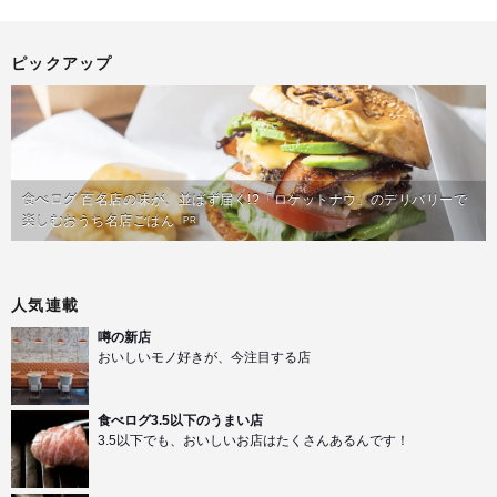
ピックアップ
食べログ 百名店の味が、並ばず届く!?「ロケットナウ」のデリバリーで
楽しむおうち名店ごはん
PR
人気連載
噂の新店
おいしいモノ好きが、今注目する店
食べログ3.5以下のうまい店
3.5以下でも、おいしいお店はたくさんあるんです！