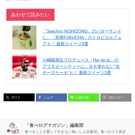
あわせて読みたい
「Seiichiro,NISHIZONO」のバターサンド
に、「茶寮FUKUCHA」のトロピカルフェ
アも！ 最新スイーツ3選
小嶋陽菜氏プロデュース「Her lip to」の
アフタヌーンティーに、火を使わない“生
チーズケーキ”も！ 最新スイーツ3選
ポスト
シェア
LINE共有
URLコピー
「食べログマガジン」編集部
食べることを愛してやまない食いしん坊集団。食べログ人気店