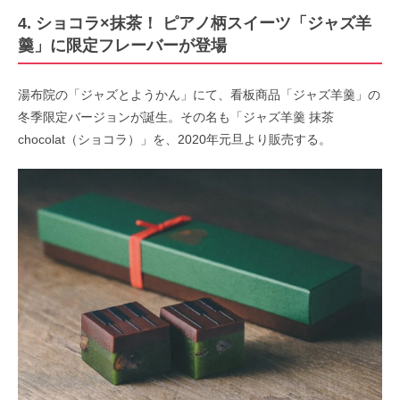
4. ショコラ×抹茶！ ピアノ柄スイーツ「ジャズ羊
羹」に限定フレーバーが登場
湯布院の「ジャズとようかん」にて、看板商品「ジャズ羊羹」の
冬季限定バージョンが誕生。その名も「ジャズ羊羹 抹茶
chocolat（ショコラ）」を、2020年元旦より販売する。