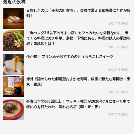
最近の投稿
目指したのは「令和の町寿司」。自腹で通える価格帯に予約が殺
到！
2026年8月6日
〈食べログ3.5以下のうまい店〉カフェみたいな外観なのに、出
てくる料理はガチ中華。京都・下鴨にある、料理の鉄人の系譜を
継ぐ気鋭店とは？
2026年8月6日
今が旬！ プリン王子おすすめのとうもろこしスイーツ
2026年8月6日
海外で認められた劇場型おまかせ寿司。銀座で新たな幕開け（東
京・銀座）
2026年8月5日
外食は年間600回以上！ マッキー牧元が2026年7月に食べた中で
特に心を打たれた、隠れた名店（朝・昼・夜）
2026年8月5日