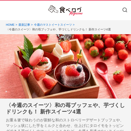
HOME
最新記事
今週のマストイートスイーツ
〈今週のスイーツ〉和の苺ブッフェや、芋づくしドリンクも！ 新作スイーツ4選
〈今週のスイーツ〉和の苺ブッフェや、芋づくし
ドリンクも！ 新作スイーツ4選
お重＆箸で味わうのが新鮮な和のストロベリーデザートブッフェや、
マッシュ状にした芋をミルクと合わせ、仕上げにタロイモをトッピン