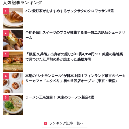
人気記事ランキング
パン愛好家がおすすめするサックサクのクロワッサン5選
予約必須!! スイーツのプロが推薦する唯一無二の絶品シュークリ
ーム
「銀座 久兵衛」出身者の握りが10貫4,950円〜！ 銀座の路地裏
で見つけた江戸前の粋が詰まった感動寿司
本場の“シナモンロール”が日本上陸！フィンランド最古のベーカ
リーカフェ「エクベリ」初の常設店オープン（東京・新宿）
ラーメン王も注目！ 東京のラーメン新店4選
ランキング記事一覧へ