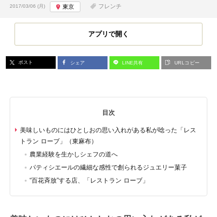
投稿日:
フレンチ
2017/03/06 (月)
東京
アプリで開く
ポスト
シェア
LINE共有
URLコピー
目次
美味しいものにはひとしおの思い入れがある私が唸った「レス
トラン ローブ」（東麻布）
農業経験を生かしシェフの道へ
パティシエールの繊細な感性で創られるジュエリー菓子
“百花斉放”する店、「レストラン ローブ」