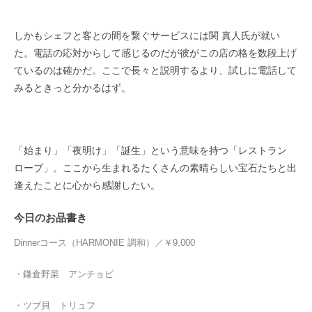
しかもシェフと客との間を繋ぐサービスには関 真人氏が就い
た。電話の応対からして感じるのだが彼がこの店の格を数段上げ
ているのは確かだ。ここで長々と説明するより、試しに電話して
みるときっと分かるはず。
「始まり」「夜明け」「誕生」という意味を持つ「レストラン
ローブ」。ここから生まれるたくさんの素晴らしい宝石たちと出
逢えたことに心から感謝したい。
今日のお品書き
Dinnerコース（HARMONIE 調和）／￥9,000
・
鎌倉野菜 アンチョビ
・ツブ貝 トリュフ