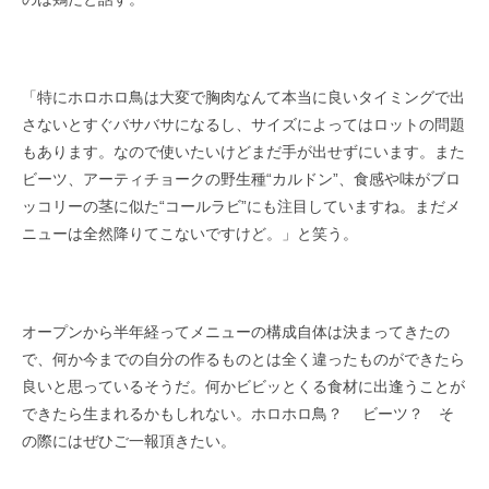
「特にホロホロ鳥は大変で胸肉なんて本当に良いタイミングで出
さないとすぐバサバサになるし、サイズによってはロットの問題
もあります。なので使いたいけどまだ手が出せずにいます。また
ビーツ、アーティチョークの野生種“カルドン”、食感や味がブロ
ッコリーの茎に似た“コールラビ”にも注目していますね。まだメ
ニューは全然降りてこないですけど。」と笑う。
オープンから半年経ってメニューの構成自体は決まってきたの
で、何か今までの自分の作るものとは全く違ったものができたら
良いと思っているそうだ。何かビビッとくる食材に出逢うことが
できたら生まれるかもしれない。ホロホロ鳥？ ビーツ？ そ
の際にはぜひご一報頂きたい。