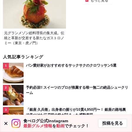
もっと見る
元グランメゾン総料理長の集大成。伝
統と革新が交差する新たなガストロノ
ミー（東京・虎ノ門）
人気記事ランキング
パン愛好家がおすすめするサックサクのクロワッサン5選
予約必須!! スイーツのプロが推薦する唯一無二の絶品シュークリ
ーム
「銀座 久兵衛」出身者の握りが10貫4,950円〜！ 銀座の路地裏
で見つけた江戸前の粋が詰まった感動寿司
食べログ公式Instagram
投稿を見る
最新グルメ情報
を
動画
でチェック！
本場の“シナモンロール”が日本上陸！フィンランド最古のベーカ