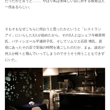
だったかと言うと……、やはり私は美味しい店に対する嗅覚は人
一倍あるらしい。
そもそもなぜこちらに伺おうと思ったかというと「レストラン
アイ」にいらした3人が始めたから。その3人とはシェフ今橋英明
氏、パティシエール平瀬祥子氏、そしてソムリエ石田 博氏。原
宿にあったその店で至福の時間を過ごしたのだが、まぁ、諭吉が
何人か軽々と飛んでいってしまうのでそうそう伺うこともできず
にいた。