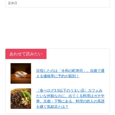
あわせて読みたい
目指したのは「令和の町寿司」。自腹で通
える価格帯に予約が殺到！
〈食べログ3.5以下のうまい店〉カフェみ
たいな外観なのに、出てくる料理はガチ中
華。京都・下鴨にある、料理の鉄人の系譜
を継ぐ気鋭店とは？