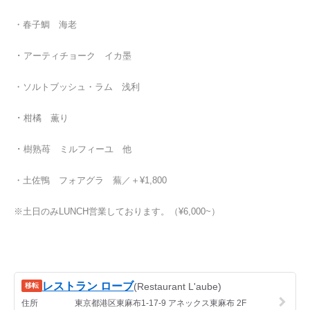
・春子鯛 海老
・
アーティチョーク イカ墨
・ソルト
ブッシュ・ラム 浅利
・
柑橘 薫り
・
樹熟苺 ミルフィーユ 他
・土佐鴨 フォアグラ 蕪／＋¥1,800
※土日のみLUNCH営業しております。（¥6,000~）