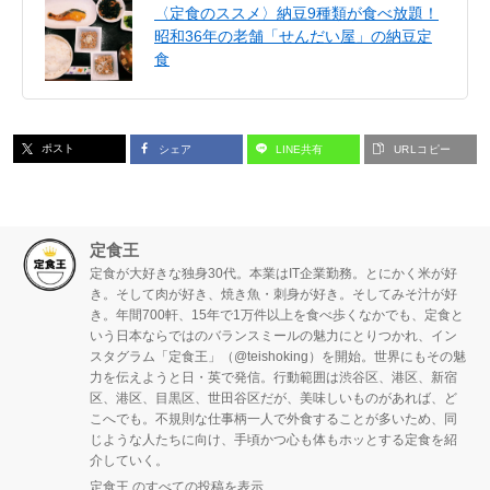
〈定食のススメ〉納豆9種類が食べ放題！
昭和36年の老舗「せんだい屋」の納豆定
食
ポスト
シェア
LINE共有
URLコピー
定食王
定食が大好きな独身30代。本業はIT企業勤務。とにかく米が好
き。そして肉が好き、焼き魚・刺身が好き。そしてみそ汁が好
き。年間700軒、15年で1万件以上を食べ歩くなかでも、定食と
いう日本ならではのバランスミールの魅力にとりつかれ、イン
スタグラム「定食王」（@teishoking）を開始。世界にもその魅
力を伝えようと日・英で発信。行動範囲は渋谷区、港区、新宿
区、港区、目黒区、世田谷区だが、美味しいものがあれば、ど
こへでも。不規則な仕事柄一人で外食することが多いため、同
じような人たちに向け、手頃かつ心も体もホッとする定食を紹
介していく。
定食王 のすべての投稿を表示