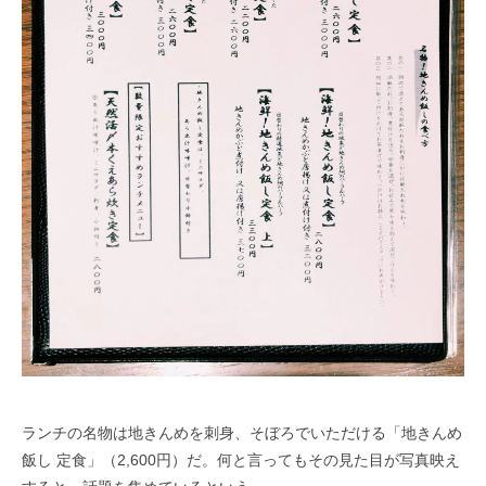
ランチの名物は地きんめを刺身、そぼろでいただける「地きんめ
飯し 定食」（2,600円）だ。何と言ってもその見た目が写真映え