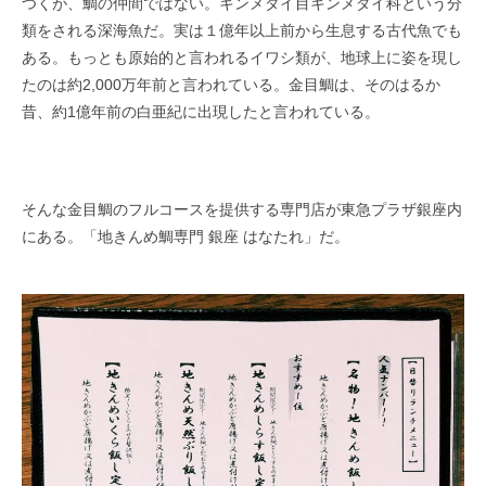
つくが、鯛の仲間ではない。キンメダイ目キンメダイ科という分
類をされる深海魚だ。実は１億年以上前から生息する古代魚でも
ある。もっとも原始的と言われるイワシ類が、地球上に姿を現し
たのは約2,000万年前と言われている。金目鯛は、そのはるか
昔、約1億年前の白亜紀に出現したと言われている。
そんな金目鯛のフルコースを提供する専門店が東急プラザ銀座内
にある。「地きんめ鯛専門 銀座 はなたれ」だ。