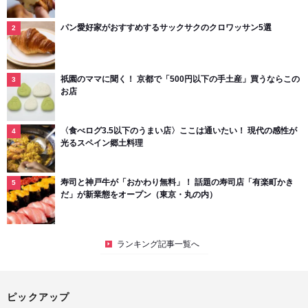
パン愛好家がおすすめするサックサクのクロワッサン5選
祇園のママに聞く！ 京都で「500円以下の手土産」買うならこの
お店
〈食べログ3.5以下のうまい店〉ここは通いたい！ 現代の感性が
光るスペイン郷土料理
寿司と神戸牛が「おかわり無料」！ 話題の寿司店「有楽町かき
だ」が新業態をオープン（東京・丸の内）
ランキング記事一覧へ
ピックアップ