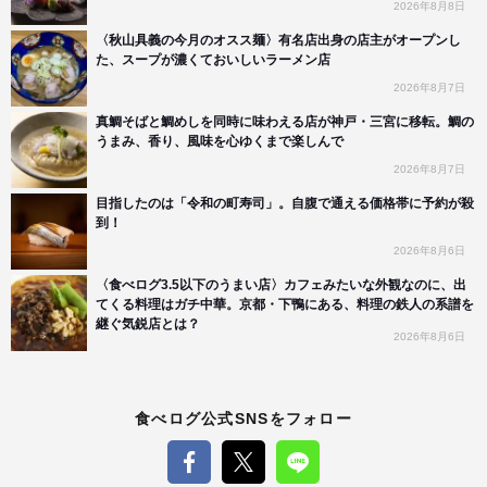
2026年8月8日
〈秋山具義の今月のオスス麺〉有名店出身の店主がオープンし
た、スープが濃くておいしいラーメン店
2026年8月7日
真鯛そばと鯛めしを同時に味わえる店が神戸・三宮に移転。鯛の
うまみ、香り、風味を心ゆくまで楽しんで
2026年8月7日
目指したのは「令和の町寿司」。自腹で通える価格帯に予約が殺
到！
2026年8月6日
〈食べログ3.5以下のうまい店〉カフェみたいな外観なのに、出
てくる料理はガチ中華。京都・下鴨にある、料理の鉄人の系譜を
継ぐ気鋭店とは？
2026年8月6日
食べログ公式SNSをフォロー