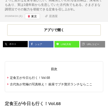
ょっと贅沢な定食を選びたい。高級魚といわれる金目鯛は、深海魚で
もあり、実は1億年前から生息していた古代魚でもある。さまざまな
調理法でその魅力を堪能できる定食を召し上がれ。
投稿日:
居酒屋
2019/04/16 (火)
東京
アプリで開く
ポスト
シェア
LINE共有
URLコピー
目次
定食王が今日も行く！Vol.68
古代魚が究極の写真映え！ 銀座でプチ贅沢ランチならここ
定食王が今日も行く！Vol.68