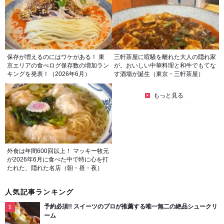
保存が増えるのにはワケがある！ 東
三軒茶屋に喧騒を離れた大人の隠れ家
京エリアの食べログ保存数の増加ラン
が。おいしい中華料理と和牛でもてな
キングを発表！（2026年6月）
す酒場が誕生（東京・三軒茶屋）
もっと見る
外食は年間600回以上！ マッキー牧元
が2026年6月に食べた中で特に心を打
たれた、隠れた名店（朝・昼・夜）
人気記事ランキング
予約必須!! スイーツのプロが推薦する唯一無二の絶品シュークリ
ーム