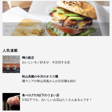
食べログ 百名店の味が、並ばず届く!?「ロケットナウ」のデリバリーで
楽しむおうち名店ごはん
PR
人気連載
噂の新店
おいしいモノ好きが、今注目する店
秋山具義の今月のオスス麺
麺マニアの秋山具義さんが注目麺を紹介
食べログ3.5以下のうまい店
3.5以下でも、おいしいお店はたくさんあるんです！