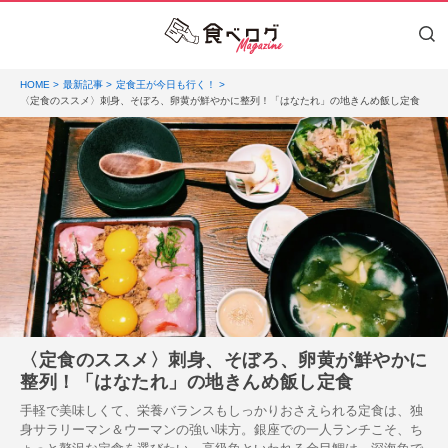
HOME
最新記事
定食王が今日も行く！
〈定食のススメ〉刺身、そぼろ、卵黄が鮮やかに整列！「はなたれ」の地きんめ飯し定食
〈定食のススメ〉刺身、そぼろ、卵黄が鮮やかに
整列！「はなたれ」の地きんめ飯し定食
手軽で美味しくて、栄養バランスもしっかりおさえられる定食は、独
身サラリーマン＆ウーマンの強い味方。銀座での一人ランチこそ、ち