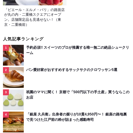
「ピエール・エルメ・パリ」の路面店
が丸の内・二重橋スクエアにオープ
ン。店舗限定品も見逃せない！（東
京・二重橋前）
人気記事ランキング
予約必須!! スイーツのプロが推薦する唯一無二の絶品シュークリ
ーム
パン愛好家がおすすめするサックサクのクロワッサン5選
祇園のママに聞く！ 京都で「500円以下の手土産」買うならこの
お店
「銀座 久兵衛」出身者の握りが10貫4,950円〜！ 銀座の路地裏
で見つけた江戸前の粋が詰まった感動寿司