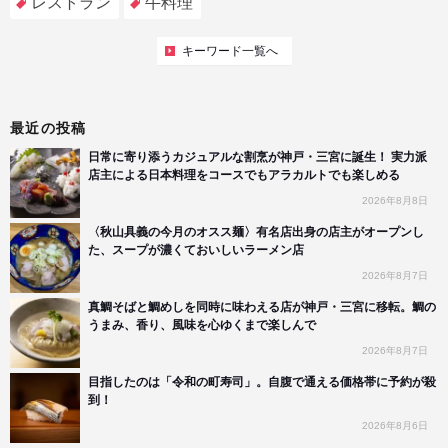
レストラン
牛料理
キーワード一覧へ
最近の投稿
日常に寄り添うカジュアルな割烹が神戸・三宮に誕生！ 実力派
店主による日本料理をコースでもアラカルトでも楽しめる
2026年8月8日
〈秋山具義の今月のオスス麺〉有名店出身の店主がオープンし
た、スープが濃くておいしいラーメン店
2026年8月7日
真鯛そばと鯛めしを同時に味わえる店が神戸・三宮に移転。鯛の
うまみ、香り、風味を心ゆくまで楽しんで
2026年8月7日
目指したのは「令和の町寿司」。自腹で通える価格帯に予約が殺
到！
2026年8月6日