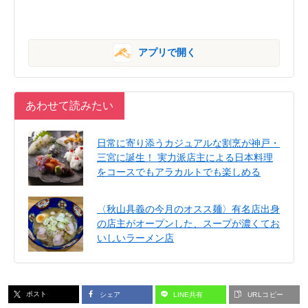
アプリで開く
あわせて読みたい
日常に寄り添うカジュアルな割烹が神戸・
三宮に誕生！ 実力派店主による日本料理
をコースでもアラカルトでも楽しめる
〈秋山具義の今月のオスス麺〉有名店出身
の店主がオープンした、スープが濃くてお
いしいラーメン店
ポスト
シェア
LINE共有
URLコピー