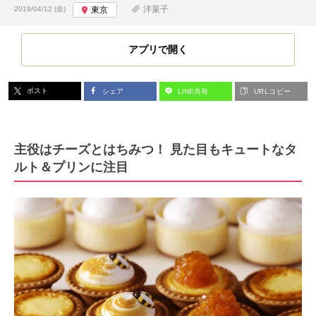
投稿日:
洋菓子
2019/04/12 (金)
東京
アプリで開く
ポスト
シェア
LINE共有
URLコピー
主役はチーズとはちみつ！ 見た目もキュートなタ
ルト＆プリンに注目