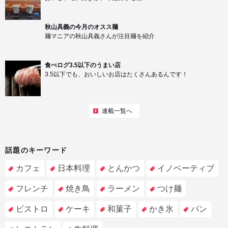
秋山具義の今月のオスス麺
麺マニアの秋山具義さんが注目麺を紹介
食べログ3.5以下のうまい店
3.5以下でも、おいしいお店はたくさんあるんです！
連載一覧へ
話題のキーワード
カフェ
日本料理
とんかつ
イノベーティブ
フレンチ
焼き鳥
ラーメン
つけ麺
ビストロ
ケーキ
和菓子
かき氷
パン