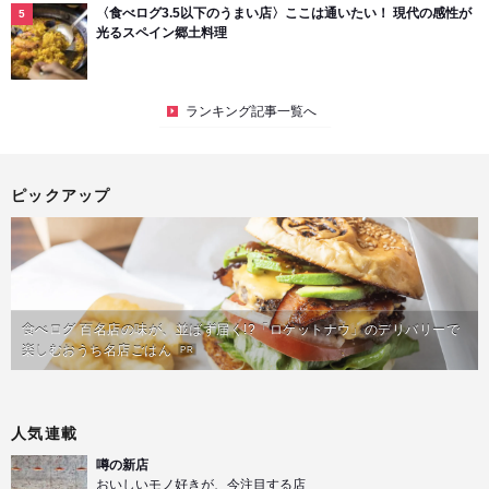
〈食べログ3.5以下のうまい店〉ここは通いたい！ 現代の感性が
光るスペイン郷土料理
ランキング記事一覧へ
ピックアップ
食べログ 百名店の味が、並ばず届く!?「ロケットナウ」のデリバリーで
楽しむおうち名店ごはん
PR
人気連載
噂の新店
おいしいモノ好きが、今注目する店