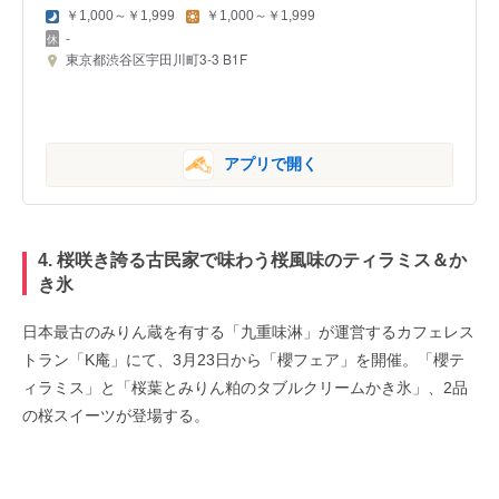
￥1,000～￥1,999
￥1,000～￥1,999
-
東京都渋谷区宇田川町3-3 B1F
アプリで開く
4. 桜咲き誇る古民家で味わう桜風味のティラミス＆か
き氷
日本最古のみりん蔵を有する「九重味淋」が運営するカフェレス
トラン「K庵」にて、3月23日から「櫻フェア」を開催。「櫻テ
ィラミス」と「桜葉とみりん粕のタブルクリームかき氷」、2品
の桜スイーツが登場する。