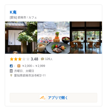
K庵
[愛知] 碧南市 / カフェ
3.48
126
人
-
￥2,000～￥2,999
月曜日、火曜日
愛知県碧南市浜寺町2-11
アプリで開く