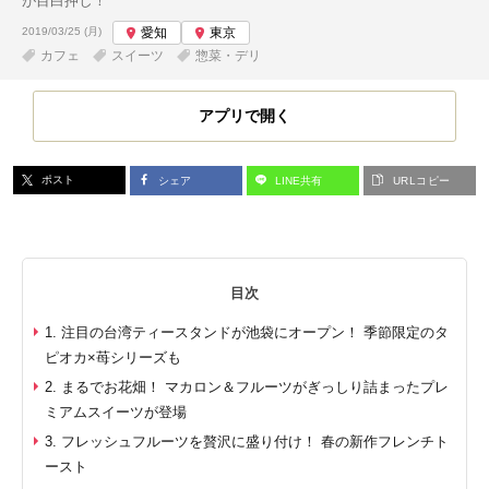
が目白押し！
投稿日:
2019/03/25 (月)
愛知
東京
カフェ
スイーツ
惣菜・デリ
アプリで開く
ポスト
シェア
LINE共有
URLコピー
目次
1. 注目の台湾ティースタンドが池袋にオープン！ 季節限定のタ
ピオカ×苺シリーズも
2. まるでお花畑！ マカロン＆フルーツがぎっしり詰まったプレ
ミアムスイーツが登場
3. フレッシュフルーツを贅沢に盛り付け！ 春の新作フレンチト
ースト