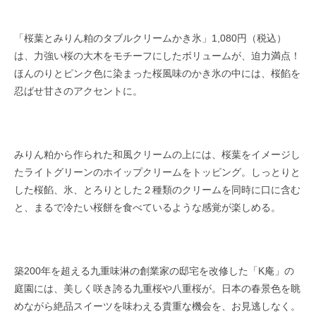
「桜葉とみりん粕のタブルクリームかき氷」1,080円（税込）
は、力強い桜の大木をモチーフにしたボリュームが、迫力満点！
ほんのりとピンク色に染まった桜風味のかき氷の中には、桜餡を
忍ばせ甘さのアクセントに。
みりん粕から作られた和風クリームの上には、桜葉をイメージし
たライトグリーンのホイップクリームをトッピング。しっとりと
した桜餡、氷、とろりとした２種類のクリームを同時に口に含む
と、まるで冷たい桜餅を食べているような感覚が楽しめる。
築200年を超える九重味淋の創業家の邸宅を改修した「K庵」の
庭園には、美しく咲き誇る九重桜や八重桜が。日本の春景色を眺
めながら絶品スイーツを味わえる貴重な機会を、お見逃しなく。