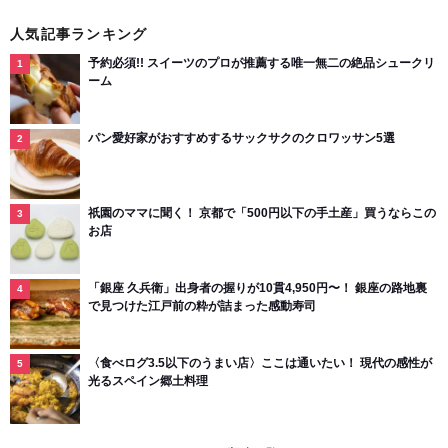
人気記事ランキング
予約必須!! スイーツのプロが推薦する唯一無二の絶品シュークリ
ーム
パン愛好家がおすすめするサックサクのクロワッサン5選
祇園のママに聞く！ 京都で「500円以下の手土産」買うならこの
お店
「銀座 久兵衛」出身者の握りが10貫4,950円〜！ 銀座の路地裏
で見つけた江戸前の粋が詰まった感動寿司
〈食べログ3.5以下のうまい店〉ここは通いたい！ 現代の感性が
光るスペイン郷土料理