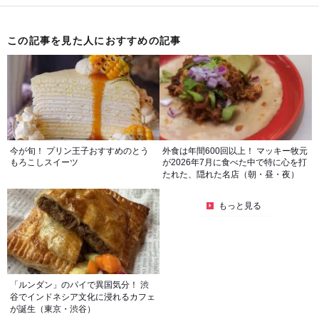
この記事を見た人におすすめの記事
今が旬！ プリン王子おすすめのとう
外食は年間600回以上！ マッキー牧元
もろこしスイーツ
が2026年7月に食べた中で特に心を打
たれた、隠れた名店（朝・昼・夜）
もっと見る
「ルンダン」のパイで異国気分！ 渋
谷でインドネシア文化に浸れるカフェ
が誕生（東京・渋谷）