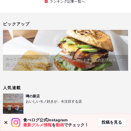
ランキング記事一覧へ
ピックアップ
食べログ 百名店の味が、並ばず届く!?「ロケットナウ」のデリバリーで
楽しむおうち名店ごはん
PR
人気連載
噂の新店
おいしいモノ好きが、今注目する店
秋山具義の今月のオスス麺
食べログ公式Instagram
投稿を見る
麺マニアの秋山具義さんが注目麺を紹介
最新グルメ情報
を
動画
でチェック！