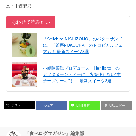
文：中西彩乃
あわせて読みたい
「Seiichiro,NISHIZONO」のバターサンド
に、「茶寮FUKUCHA」のトロピカルフェ
アも！ 最新スイーツ3選
小嶋陽菜氏プロデュース「Her lip to」の
アフタヌーンティーに、火を使わない“生
チーズケーキ”も！ 最新スイーツ3選
ポスト
シェア
LINE共有
URLコピー
「食べログマガジン」編集部