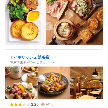
アイボリッシュ 渋谷店
[東京] 渋谷駅 470m / カフェ、パン
3.25
741
人