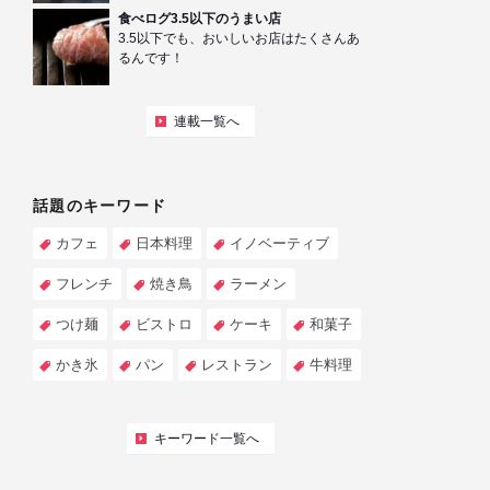
食べログ3.5以下のうまい店
3.5以下でも、おいしいお店はたくさんあ
るんです！
連載一覧へ
話題のキーワード
カフェ
日本料理
イノベーティブ
フレンチ
焼き鳥
ラーメン
つけ麺
ビストロ
ケーキ
和菓子
かき氷
パン
レストラン
牛料理
キーワード一覧へ