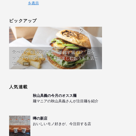
を表示
ピックアップ
食べログ 百名店の味が、並ばず届く!?「ロケ
ットナウ」のデリバリーで楽しむおうち名店ご
はん
PR
人気連載
秋山具義の今月のオスス麺
麺マニアの秋山具義さんが注目麺を紹介
噂の新店
おいしいモノ好きが、今注目する店