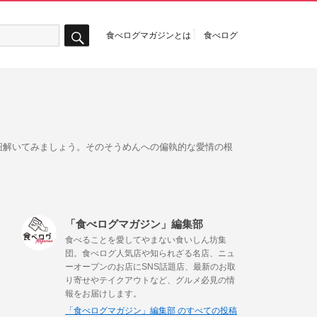
食べログマガジンとは
食べログ
検
索
紐解いてみましょう。そのそうめんへの偏執的な愛情の根
「食べログマガジン」編集部
食べることを愛してやまない食いしん坊集
団。食べログ人気店や知られざる名店、ニュ
ーオープンのお店にSNS話題店、最新のお取
り寄せやテイクアウトなど、グルメ必見の情
報をお届けします。
「食べログマガジン」編集部 のすべての投稿