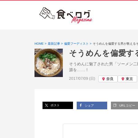
HOME
最新記事
偏愛フーディスト
そうめんを偏愛する男が教える
そうめんを偏愛す
そうめんに魅了された男「ソーメン二
源を……！
投稿日:
2017/07/09 (日)
奈良
東京
ポスト
シェア
URLコピー