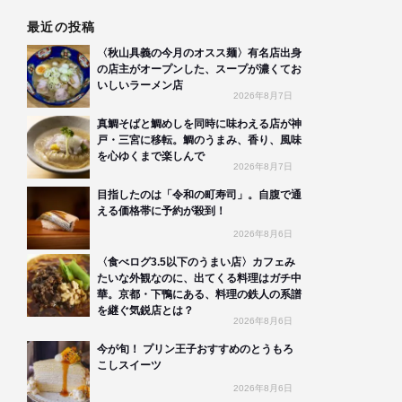
最近の投稿
〈秋山具義の今月のオスス麺〉有名店出身
の店主がオープンした、スープが濃くてお
いしいラーメン店
2026年8月7日
真鯛そばと鯛めしを同時に味わえる店が神
戸・三宮に移転。鯛のうまみ、香り、風味
を心ゆくまで楽しんで
2026年8月7日
目指したのは「令和の町寿司」。自腹で通
える価格帯に予約が殺到！
2026年8月6日
〈食べログ3.5以下のうまい店〉カフェみ
たいな外観なのに、出てくる料理はガチ中
華。京都・下鴨にある、料理の鉄人の系譜
を継ぐ気鋭店とは？
2026年8月6日
今が旬！ プリン王子おすすめのとうもろ
こしスイーツ
2026年8月6日