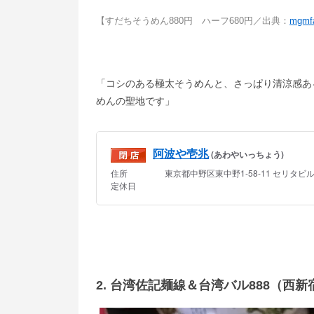
【すだちそうめん880円 ハーフ680円／出典：
mgmf
「コシのある極太そうめんと、さっぱり清涼感あ
めんの聖地です」
2. 台湾佐記麺線＆台湾バル888（西新