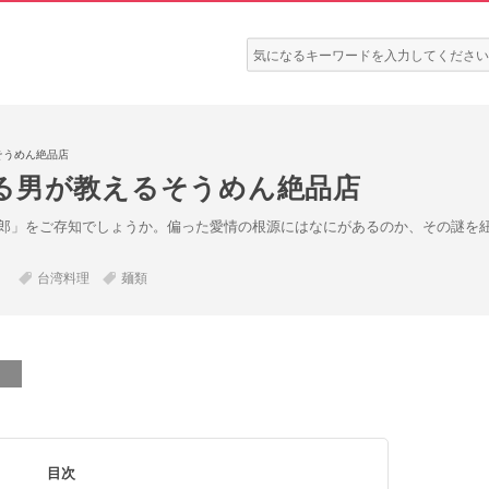
検
索:
そうめん絶品店
る男が教えるそうめん絶品店
郎」をご存知でしょうか。偏った愛情の根源にはなにがあるのか、その謎を
台湾料理
麺類
目次