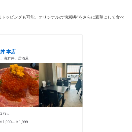
追加トッピングも可能。オリジナルの“究極丼”をさらに豪華にして食べ
丼 本店
 牛丼、海鮮丼、居酒屋
279
人
￥1,000～￥1,999