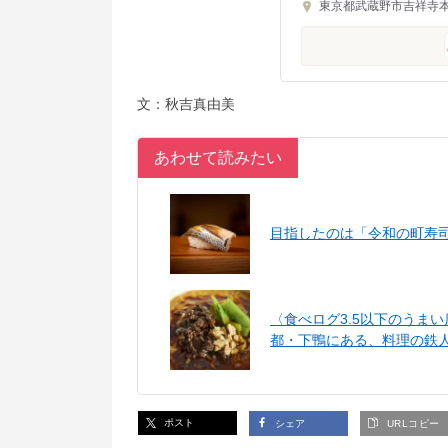
東京都武蔵野市吉祥寺本町
文：秋吉真由美
あわせて読みたい
目指したのは「令和の町寿
〈食べログ3.5以下のうま
都・下鴨にある、料理の鉄
ポスト
シェア
URLコピー