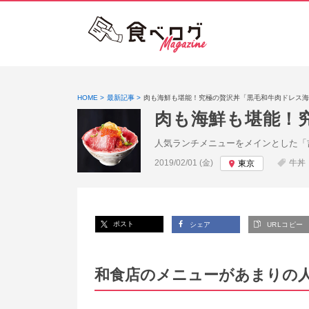
HOME
最新記事
肉も海鮮も堪能！究極の贅沢丼「黒毛和牛肉ドレス海
肉も海鮮も堪能！
人気ランチメニューをメインとした「
投稿日:
2019/02/01 (金)
牛丼
東京
ポスト
シェア
URLコピー
和食店のメニューがあまりの