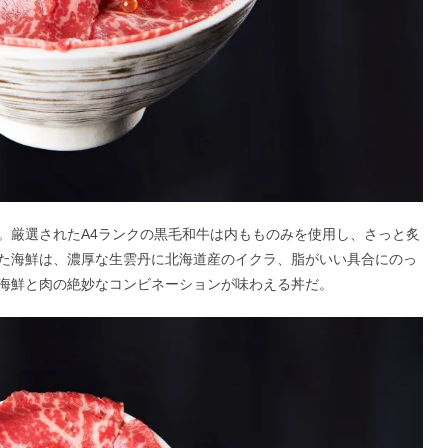
。厳選されたA4ランクの黒毛和牛は内もものみを使用し、さっと炙
た海鮮は、濃厚な生雲丹に北海道産のイクラ、脂がいい具合にのっ
海鮮と肉の絶妙なコンビネーションが味わえる丼だ。