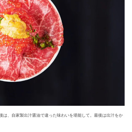
後は、自家製出汁醤油で違った味わいを堪能して。最後は出汁をか