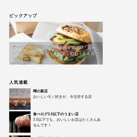
ピックアップ
食べログ 百名店の味が、並ばず届く!?「ロケ
ットナウ」のデリバリーで楽しむおうち名店ご
はん
PR
人気連載
噂の新店
おいしいモノ好きが、今注目する店
食べログ3.5以下のうまい店
3.5以下でも、おいしいお店はたくさんあ
るんです！