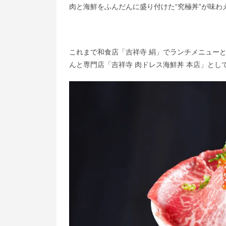
肉と海鮮をふんだんに盛り付けた“究極丼”が味わ
これまで和食店「吉祥寺 絹」でランチメニュー
んと専門店「吉祥寺 肉ドレス海鮮丼 本店」とし