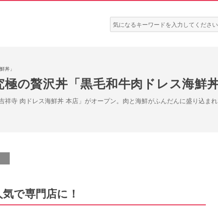
検
索:
鮮丼」
究極の贅沢丼「黒毛和牛肉ドレス海鮮
吉祥寺 肉ドレス海鮮丼 本店」がオープン。肉と海鮮がふんだんに盛り込まれ
人気で専門店に！