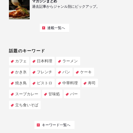
マガジンまとめ
過去記事からジャンル別にピックアップ。
連載一覧へ
話題のキーワード
カフェ
日本料理
ラーメン
かき氷
フレンチ
パン
ケーキ
焼き鳥
ビストロ
中華料理
寿司
スープカレー
甘味処
バー
立ち食いそば
キーワード一覧へ