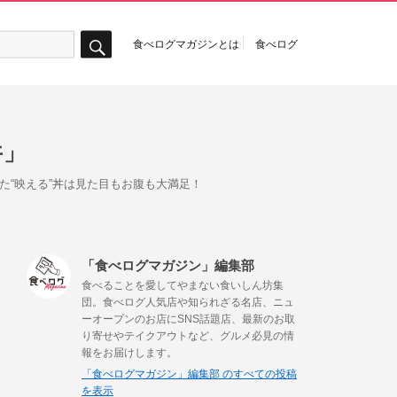
食べログマガジンとは
食べログ
検
索
丼」
た“映える”丼は見た目もお腹も大満足！
「食べログマガジン」編集部
食べることを愛してやまない食いしん坊集
団。食べログ人気店や知られざる名店、ニュ
ーオープンのお店にSNS話題店、最新のお取
り寄せやテイクアウトなど、グルメ必見の情
報をお届けします。
「食べログマガジン」編集部 のすべての投稿
を表示