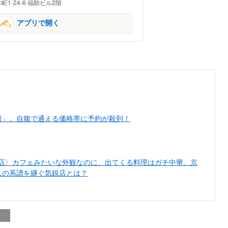
1-24-6 福助ビル2階
アプリで開く
司」。自腹で通える価格帯に予約が殺到！
い店〉カフェみたいな外観なのに、出てくる料理はガチ中華。京
人の系譜を継ぐ気鋭店とは？