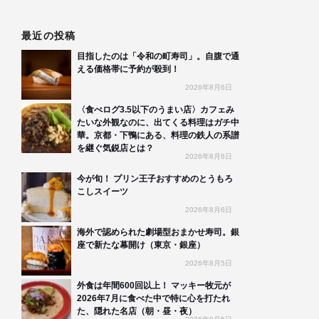
最近の投稿
目指したのは「令和の町寿司」。自腹で通
える価格帯に予約が殺到！
2026年8月6日
〈食べログ3.5以下のうまい店〉カフェみ
たいな外観なのに、出てくる料理はガチ中
華。京都・下鴨にある、料理の鉄人の系譜
を継ぐ気鋭店とは？
2026年8月6日
今が旬！ プリン王子おすすめのとうもろ
こしスイーツ
2026年8月6日
海外で認められた劇場型おまかせ寿司。銀
座で新たな幕開け（東京・銀座）
2026年8月5日
外食は年間600回以上！ マッキー牧元が
2026年7月に食べた中で特に心を打たれ
た、隠れた名店（朝・昼・夜）