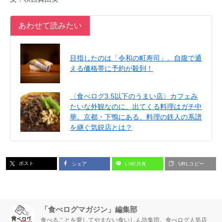
あわせて読みたい
目指したのは「令和の町寿司」。自腹で通
える価格帯に予約が殺到！
〈食べログ3.5以下のうまい店〉カフェみ
たいな外観なのに、出てくる料理はガチ中
華。京都・下鴨にある、料理の鉄人の系譜
を継ぐ気鋭店とは？
ポスト
シェア
LINE共有
URLコピー
「食べログマガジン」編集部
食べることを愛してやまない食いしん坊集団。食べログ人気店