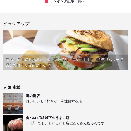
ランキング記事一覧へ
ピックアップ
食べログ 百名店の味が、並ばず届く!?「ロケットナウ」のデリバリーで
楽しむおうち名店ごはん
PR
人気連載
噂の新店
おいしいモノ好きが、今注目する店
食べログ3.5以下のうまい店
3.5以下でも、おいしいお店はたくさんあるんです！