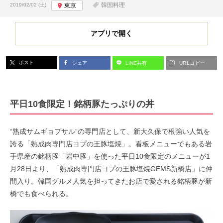
投稿日:
韓国料理
2019/02/02 (土)
東京
アプリで開く
ポスト
シェア
LINE共有
URLコピー
平日10食限定！銘柄豚たっぷりの丼
“熟成サムギョプサル”の専門店として、新大久保で根強い人気を
誇る「熟成肉専門店ヨプの王豚塩焼」。看板メニューでもある岩
手県産の銘柄豚「岩中豚」を使った平日10食限定のメニューが1
月28日より、「熟成肉専門店ヨプの王豚塩焼GEMS新橋店」に仲
間入り。韓国グルメ人気を担ってきたお店で愛される銘柄豚が新
橋でも食べられる。