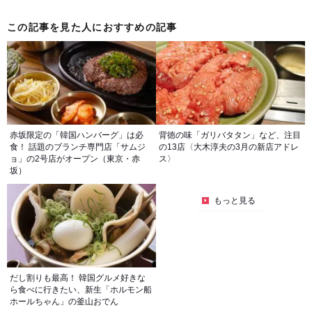
この記事を見た人におすすめの記事
赤坂限定の「韓国ハンバーグ」は必
背徳の味「ガリバタタン」など、注目
食！ 話題のブランチ専門店「サムジ
の13店〈大木淳夫の3月の新店アドレ
ョ」の2号店がオープン（東京・赤
ス〉
坂）
もっと見る
だし割りも最高！ 韓国グルメ好きな
ら食べに行きたい、新生「ホルモン船
ホールちゃん」の釜山おでん