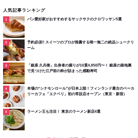
人気記事ランキング
パン愛好家がおすすめするサックサクのクロワッサン5選
予約必須!! スイーツのプロが推薦する唯一無二の絶品シュークリ
ーム
「銀座 久兵衛」出身者の握りが10貫4,950円〜！ 銀座の路地裏
で見つけた江戸前の粋が詰まった感動寿司
本場の“シナモンロール”が日本上陸！フィンランド最古のベーカ
リーカフェ「エクベリ」初の常設店オープン（東京・新宿）
ラーメン王も注目！ 東京のラーメン新店4選