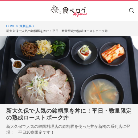
HOME
最新記事
新大久保で人気の銘柄豚を丼に！平日・数量限定の熟成ローストポーク丼
新大久保で人気の銘柄豚を丼に！平日・数量限定
の熟成ローストポーク丼
新大久保で人気の韓国料理店の銘柄豚を使った丼が新橋の系列店に登
場！ 平日10食限定です！