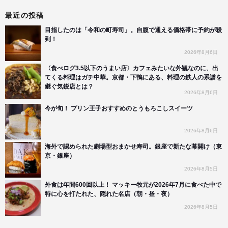
最近の投稿
目指したのは「令和の町寿司」。自腹で通える価格帯に予約が殺
到！
2026年8月6日
〈食べログ3.5以下のうまい店〉カフェみたいな外観なのに、出
てくる料理はガチ中華。京都・下鴨にある、料理の鉄人の系譜を
継ぐ気鋭店とは？
2026年8月6日
今が旬！ プリン王子おすすめのとうもろこしスイーツ
2026年8月6日
海外で認められた劇場型おまかせ寿司。銀座で新たな幕開け（東
京・銀座）
2026年8月5日
外食は年間600回以上！ マッキー牧元が2026年7月に食べた中で
特に心を打たれた、隠れた名店（朝・昼・夜）
2026年8月5日