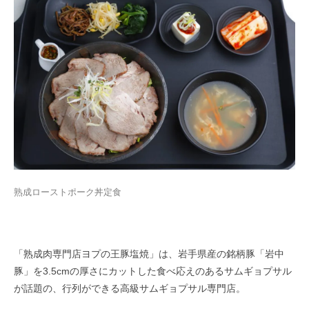
熟成ローストポーク丼定食
「熟成肉専門店ヨプの王豚塩焼」は、岩手県産の銘柄豚「岩中
豚」を3.5cmの厚さにカットした食べ応えのあるサムギョプサル
が話題の、行列ができる高級サムギョプサル専門店。