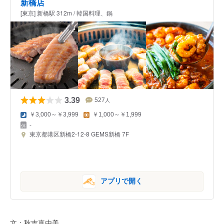
新橋店
[東京] 新橋駅 312m / 韓国料理、鍋
3.39
527
人
￥3,000～￥3,999
￥1,000～￥1,999
-
東京都港区新橋2-12-8 GEMS新橋 7F
アプリで開く
文：秋吉真由美