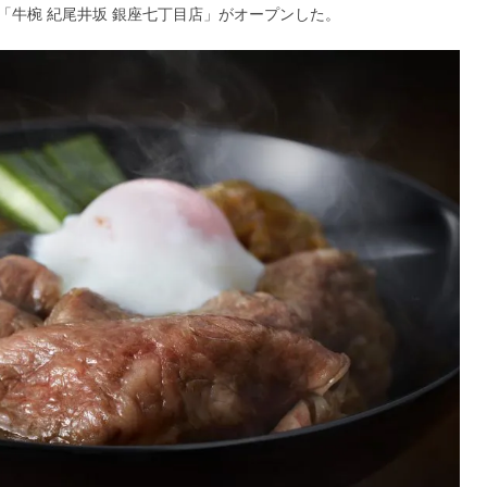
店「牛椀 紀尾井坂 銀座七丁目店」がオープンした。