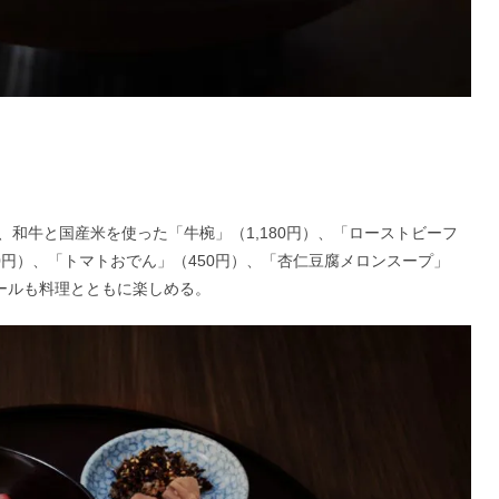
、和牛と国産米を使った「牛椀」（1,180円）、「ローストビーフ
00円）、「トマトおでん」（450円）、「杏仁豆腐メロンスープ」
ールも料理とともに楽しめる。