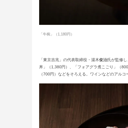
「牛椀」（1,180円）
「東京吉兆」の代表取締役・湯木
俊治
氏が監修し
丼」（1,380円）、「フォアグラ煮こごり」（8
（700円）などをそろえる。ワインなどのアルコ