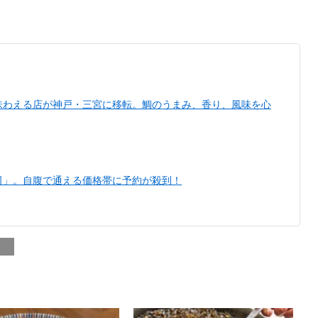
味わえる店が神戸・三宮に移転。鯛のうまみ、香り、風味を心
司」。自腹で通える価格帯に予約が殺到！