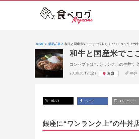
HOME
最新記事
和牛と国産米でここまで美味しく！ワンランク上の牛
和牛と国産米でこ
コンセプトは“ワンランク上の牛丼”
投稿日:
2018/10/12 (金)
牛丼
東京
ポスト
シェア
URLコピー
銀座に“ワンランク上”の牛丼