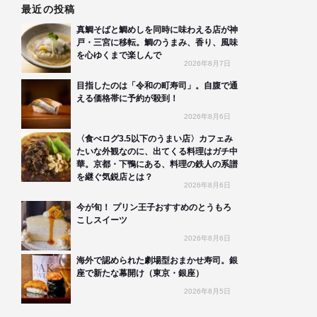
最近の投稿
真鯛そばと鯛めしを同時に味わえる店が神
戸・三宮に移転。鯛のうまみ、香り、風味
を心ゆくまで楽しんで
2026年8月7日
目指したのは「令和の町寿司」。自腹で通
える価格帯に予約が殺到！
2026年8月6日
〈食べログ3.5以下のうまい店〉カフェみ
たいな外観なのに、出てくる料理はガチ中
華。京都・下鴨にある、料理の鉄人の系譜
を継ぐ気鋭店とは？
2026年8月6日
今が旬！ プリン王子おすすめのとうもろ
こしスイーツ
2026年8月6日
海外で認められた劇場型おまかせ寿司。銀
座で新たな幕開け（東京・銀座）
2026年8月5日