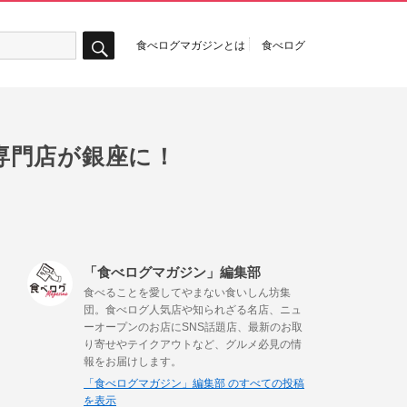
食べログマガジンとは
食べログ
検
索
専門店が銀座に！
「食べログマガジン」編集部
食べることを愛してやまない食いしん坊集
団。食べログ人気店や知られざる名店、ニュ
ーオープンのお店にSNS話題店、最新のお取
り寄せやテイクアウトなど、グルメ必見の情
報をお届けします。
「食べログマガジン」編集部 のすべての投稿
を表示