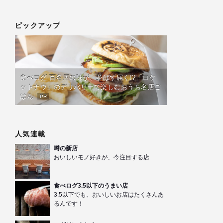
ピックアップ
食べログ 百名店の味が、並ばず届く!?「ロケ
ットナウ」のデリバリーで楽しむおうち名店ご
はん
PR
人気連載
噂の新店
おいしいモノ好きが、今注目する店
食べログ3.5以下のうまい店
3.5以下でも、おいしいお店はたくさんあ
るんです！