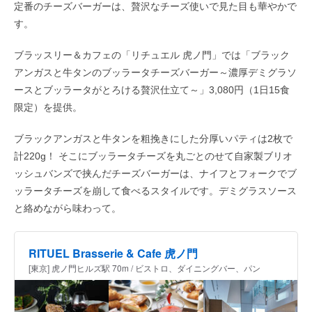
定番のチーズバーガーは、贅沢なチーズ使いで見た目も華やかで
す。
ブラッスリー＆カフェの「リチュエル 虎ノ門」では「ブラック
アンガスと牛タンのブッラータチーズバーガー～濃厚デミグラソ
ースとブッラータがとろける贅沢仕立て～」3,080円（1日15食
限定）を提供。
ブラックアンガスと牛タンを粗挽きにした分厚いパティは2枚で
計220g！ そこにブッラータチーズを丸ごとのせて自家製ブリオ
ッシュバンズで挟んだチーズバーガーは、ナイフとフォークでブ
ッラータチーズを崩して食べるスタイルです。デミグラスソース
と絡めながら味わって。
RITUEL Brasserie & Cafe 虎ノ門
[東京] 虎ノ門ヒルズ駅 70m / ビストロ、ダイニングバー、パン