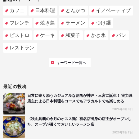
カフェ
日本料理
とんかつ
イノベーティブ
フレンチ
焼き鳥
ラーメン
つけ麺
ビストロ
ケーキ
和菓子
かき氷
パン
レストラン
キーワード一覧へ
最近の投稿
日常に寄り添うカジュアルな割烹が神戸・三宮に誕生！ 実力派
店主による日本料理をコースでもアラカルトでも楽しめる
2026年8月8日
〈秋山具義の今月のオスス麺〉有名店出身の店主がオープンし
た、スープが濃くておいしいラーメン店
2026年8月7日