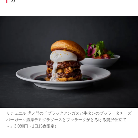
ガー
リチュエル 虎ノ門の「ブラックアンガスと牛タンのブッラータチーズ
バーガー～濃厚デミグラソースとブッラータがとろける贅沢仕立て
～」3,080円（1日15食限定）