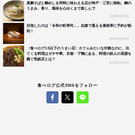
真鯛そばと鯛めしを同時に味わえる店が神戸・三宮に移転。鯛の
うまみ、香り、風味を心ゆくまで楽しんで
2026年8月7日
目指したのは「令和の町寿司」。自腹で通える価格帯に予約が殺
到！
2026年8月6日
〈食べログ3.5以下のうまい店〉カフェみたいな外観なのに、出
てくる料理はガチ中華。京都・下鴨にある、料理の鉄人の系譜を
継ぐ気鋭店とは？
2026年8月6日
食べログ公式SNSをフォロー