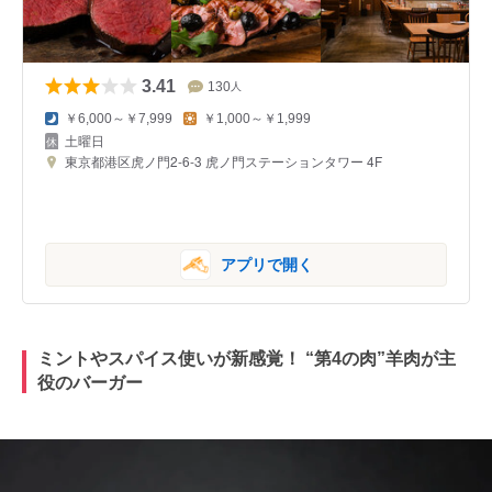
3.41
130
人
￥6,000～￥7,999
￥1,000～￥1,999
土曜日
東京都港区虎ノ門2-6-3 虎ノ門ステーションタワー 4F
アプリで開く
ミントやスパイス使いが新感覚！ “第4の肉”羊肉が主
役のバーガー