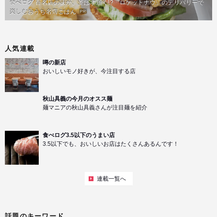
食べログ 百名店の味が、並ばず届く!?「ロケットナウ」のデリバリーで
楽しむおうち名店ごはん
PR
人気連載
噂の新店
おいしいモノ好きが、今注目する店
秋山具義の今月のオスス麺
麺マニアの秋山具義さんが注目麺を紹介
食べログ3.5以下のうまい店
3.5以下でも、おいしいお店はたくさんあるんです！
連載一覧へ
話題のキーワード