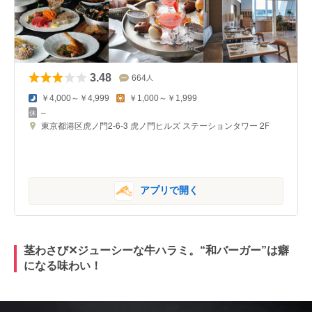
3.48
664
人
￥4,000～￥4,999
￥1,000～￥1,999
–
東京都港区虎ノ門2-6-3 虎ノ門ヒルズ ステーションタワー 2F
アプリで開く
茎わさび✕ジューシーな牛ハラミ。“和バーガー”は癖
になる味わい！