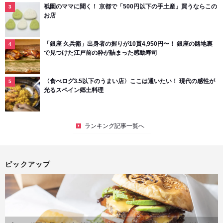
祇園のママに聞く！ 京都で「500円以下の手土産」買うならこの
お店
「銀座 久兵衛」出身者の握りが10貫4,950円〜！ 銀座の路地裏
で見つけた江戸前の粋が詰まった感動寿司
〈食べログ3.5以下のうまい店〉ここは通いたい！ 現代の感性が
光るスペイン郷土料理
ランキング記事一覧へ
ピックアップ