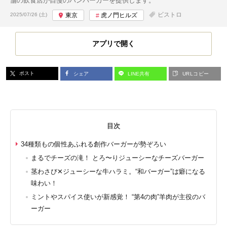
舗の飲食店が自慢のハンバーガーを提供します。
投稿日:
ビストロ
2025/07/26 (土)
東京
虎ノ門ヒルズ
アプリで開く
ポスト
シェア
LINE共有
URLコピー
目次
34種類もの個性あふれる創作バーガーが勢ぞろい
まるでチーズの滝！ とろ〜りジューシーなチーズバーガー
茎わさび✕ジューシーな牛ハラミ。“和バーガー”は癖になる
味わい！
ミントやスパイス使いが新感覚！ “第4の肉”羊肉が主役のバ
ーガー