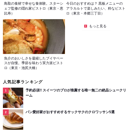
鳥取の食材で幸せな食体験。スターシ
今日のおすすめは？ 黒板メニューの
ェフ監修の隠れ家ビストロ（東京・恵
アラカルトで楽しみたい、粋なビスト
比寿）
ロ（東京・本郷三丁目）
もっと見る
魚介のおいしさを凝縮したブイヤベー
スが自慢。季節を味わう実力派ビスト
ロ（東京・池尻大橋）
人気記事ランキング
予約必須!! スイーツのプロが推薦する唯一無二の絶品シュークリ
ーム
パン愛好家がおすすめするサックサクのクロワッサン5選