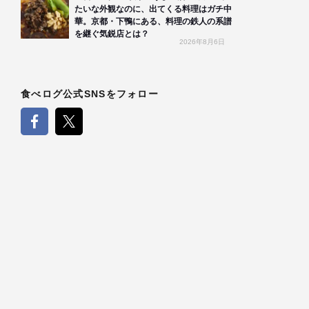
たいな外観なのに、出てくる料理はガチ中
華。京都・下鴨にある、料理の鉄人の系譜
を継ぐ気鋭店とは？
2026年8月6日
食べログ公式SNSをフォロー