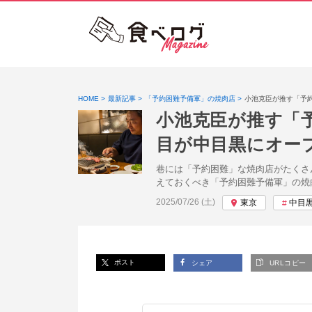
HOME
最新記事
「予約困難予備軍」の焼肉店
小池克臣が推す「予
小池克臣が推す「
目が中目黒にオー
巷には「予約困難」な焼肉店がたくさ
えておくべき「予約困難予備軍」の焼
投稿日:
2025/07/26 (土)
東京
中目
ポスト
シェア
URLコピー