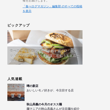
報をお届けします。
「食べログマガジン」編集部 のすべての投稿
を表示
ピックアップ
食べログ 百名店の味が、並ばず届く!?「ロケ
ットナウ」のデリバリーで楽しむおうち名店ご
はん
PR
人気連載
噂の新店
おいしいモノ好きが、今注目する店
秋山具義の今月のオスス麺
麺マニアの秋山具義さんが注目麺を紹介