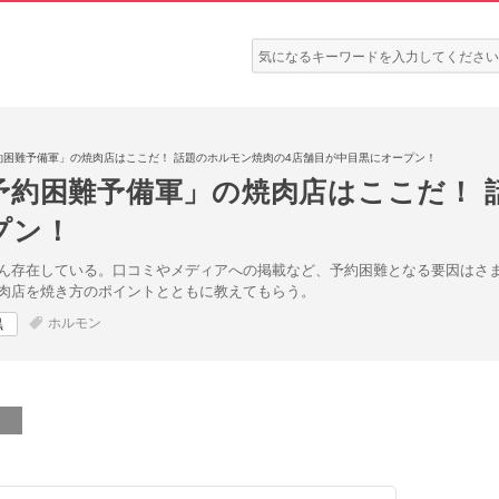
検
索:
約困難予備軍」の焼肉店はここだ！ 話題のホルモン焼肉の4店舗目が中目黒にオープン！
予約困難予備軍」の焼肉店はここだ！ 
プン！
ん存在している。口コミやメディアへの掲載など、予約困難となる要因はさ
肉店を焼き方のポイントとともに教えてもらう。
ホルモン
黒