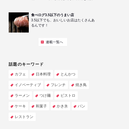
食べログ3.5以下のうまい店
3.5以下でも、おいしいお店はたくさんあ
るんです！
連載一覧へ
話題のキーワード
カフェ
日本料理
とんかつ
イノベーティブ
フレンチ
焼き鳥
ラーメン
つけ麺
ビストロ
ケーキ
和菓子
かき氷
パン
レストラン