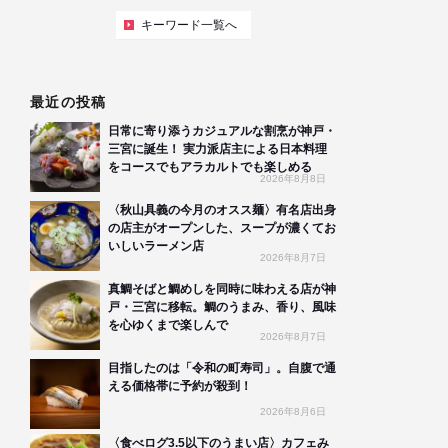
キーワード一覧へ
最近の投稿
日常に寄り添うカジュアルな割烹が神戸・
三宮に誕生！ 実力派店主による日本料理
をコースでもアラカルトでも楽しめる
2026年8月8日
〈秋山具義の今月のオスス麺〉有名店出身
の店主がオープンした、スープが濃くてお
いしいラーメン店
2026年8月7日
真鯛そばと鯛めしを同時に味わえる店が神
戸・三宮に移転。鯛のうまみ、香り、風味
を心ゆくまで楽しんで
2026年8月7日
目指したのは「令和の町寿司」。自腹で通
える価格帯に予約が殺到！
2026年8月6日
〈食べログ3.5以下のうまい店〉カフェみ