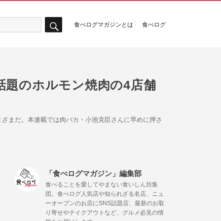
食べログマガジンとは
食べログ
検
索
話題のホルモン焼肉の4店舗
まざまだ。本連載では肉バカ・小池克臣さんに早めに押さ
「食べログマガジン」編集部
食べることを愛してやまない食いしん坊集
団。食べログ人気店や知られざる名店、ニュ
ーオープンのお店にSNS話題店、最新のお取
り寄せやテイクアウトなど、グルメ必見の情