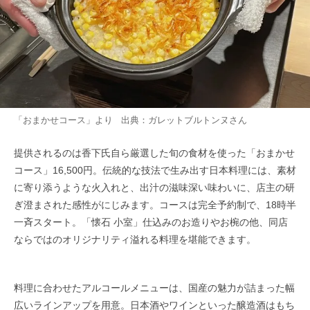
「おまかせコース」より 出典：
ガレットブルトンヌ
さん
提供されるのは香下氏自ら厳選した旬の食材を使った「おまかせ
コース」16,500円。伝統的な技法で生み出す日本料理には、素材
に寄り添うような火入れと、出汁の滋味深い味わいに、店主の研
ぎ澄まされた感性がにじみます。コースは完全予約制で、18時半
一斉スタート。「懐石 小室」仕込みのお造りやお椀の他、同店
ならではのオリジナリティ溢れる料理を堪能できます。
料理に合わせたアルコールメニューは、国産の魅力が詰まった幅
広いラインアップを用意。日本酒やワインといった醸造酒はもち