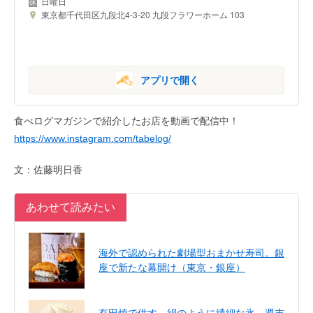
日曜日
東京都千代田区九段北4-3-20 九段フラワーホーム 103
アプリで開く
食べログマガジンで紹介したお店を動画で配信中！
https://www.instagram.com/tabelog/
文：佐藤明日香
あわせて読みたい
海外で認められた劇場型おまかせ寿司。銀
座で新たな幕開け（東京・銀座）
有田焼で供す、絹のように繊細な氷。週末