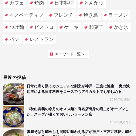
カフェ
焼肉
日本料理
とんかつ
イノベーティブ
フレンチ
焼き鳥
ラーメン
つけ麺
ビストロ
ケーキ
和菓子
かき氷
パン
レストラン
キーワード一覧へ
最近の投稿
日常に寄り添うカジュアルな割烹が神戸・三宮に誕生！ 実力派
店主による日本料理をコースでもアラカルトでも楽しめる
2026年8月8日
〈秋山具義の今月のオスス麺〉有名店出身の店主がオープンし
た、スープが濃くておいしいラーメン店
2026年8月7日
真鯛そばと鯛めしを同時に味わえる店が神戸・三宮に移転。鯛の