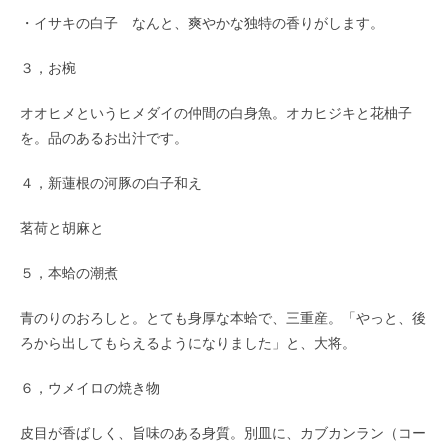
・イサキの白子 なんと、爽やかな独特の香りがします。
３，お椀
オオヒメというヒメダイの仲間の白身魚。オカヒジキと花柚子
を。品のあるお出汁です。
４，新蓮根の河豚の白子和え
茗荷と胡麻と
５，本蛤の潮煮
青のりのおろしと。とても身厚な本蛤で、三重産。「やっと、後
ろから出してもらえるようになりました」と、大将。
６，ウメイロの焼き物
皮目が香ばしく、旨味のある身質。別皿に、カブカンラン（コー