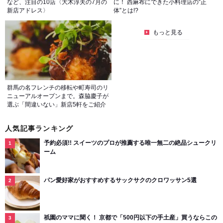
など、注目の10店〈大木淳夫の7月の
に！ 西麻布にできた小料理店の“正
新店アドレス〉
体”とは!?
もっと見る
群馬の名フレンチの移転や町寿司のリ
ニューアルオープンまで。森脇慶子が
選ぶ「間違いない」新店5軒をご紹介
人気記事ランキング
予約必須!! スイーツのプロが推薦する唯一無二の絶品シュークリ
ーム
パン愛好家がおすすめするサックサクのクロワッサン5選
祇園のママに聞く！ 京都で「500円以下の手土産」買うならこの