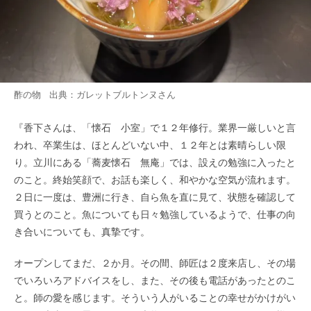
酢の物 出典：
ガレットブルトンヌ
さん
『香下さんは、「懐石 小室」で１２年修行。業界一厳しいと言
われ、卒業生は、ほとんどいない中、１２年とは素晴らしい限
り。立川にある「蕎麦懐石 無庵」では、設えの勉強に入ったと
のこと。終始笑顔で、お話も楽しく、和やかな空気が流れます。
２日に一度は、豊洲に行き、自ら魚を直に見て、状態を確認して
買うとのこと。魚についても日々勉強しているようで、仕事の向
き合いについても、真摯です。
オープンしてまだ、２か月。その間、師匠は２度来店し、その場
でいろいろアドバイスをし、また、その後も電話があったとのこ
と。師の愛を感じます。そういう人がいることの幸せがかけがい