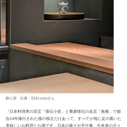
飾り床 出典：
0141-mon
さん
『日本料理界の至宝「懐石小室」と蕎麦懐石の名店「無庵」で都
合14年修行された後の独立だけあって、すべてが地に足の着いた
美味しいお料理とお酒です。日本の風土や手仕事、生産者の方々