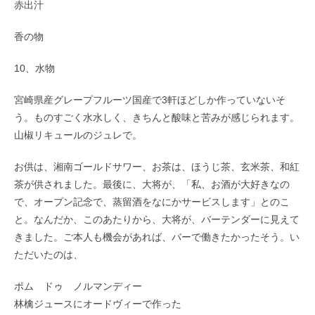
赤出汁
香の物
10、水物
宮崎県産グレープフルーツ国産で3軒ほどしか作っていないそ
う。ものすごく水水しく、きちんと酸味と苦みが感じられます。
山椒リキュールのジュレで。
お供は、湘南ゴールドサワー、お茶は、ほうじ茶、玄米茶、和紅
茶が供されました。最後に、大将が、「私、お酒が大好きなの
で、オープン記念で、蒸留酒をなにかサービスします」とのこ
と。なんだか、このあたりから、大将が、バーテンダーに見えて
きました。ご本人も機会があれば、バーで働きたかったそう。い
ただいたのは、
ポム ドゥ ノルマンディー
林檎ジュースにオードヴィーで作った