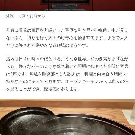
外観 写真：お店から
外観は骨董の蔵戸を基調とした重厚な引き戸が印象的。中が見え
ないぶん、通りを行く人々の好奇心を掻き立てます。まるで大人
だけに許された密やかな遊び場のようです。
店内は日常の時間がほどけるような別世界。和の要素がありなが
らも、静かなバーのような落ち着いた照明に包まれた空間に客席
は6席です。無駄を削ぎ落とした設えは、料理と向き合う時間を
特別なものに変えてくれます。オープンキッチンからは職人の技
を見ることができ、臨場感があります。