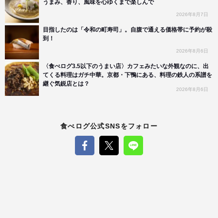
うまみ、香り、風味を心ゆくまで楽しんで
2026年8月7日
目指したのは「令和の町寿司」。自腹で通える価格帯に予約が殺
到！
2026年8月6日
〈食べログ3.5以下のうまい店〉カフェみたいな外観なのに、出
てくる料理はガチ中華。京都・下鴨にある、料理の鉄人の系譜を
継ぐ気鋭店とは？
2026年8月6日
食べログ公式SNSをフォロー