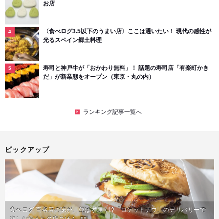
お店
〈食べログ3.5以下のうまい店〉ここは通いたい！ 現代の感性が
光るスペイン郷土料理
寿司と神戸牛が「おかわり無料」！ 話題の寿司店「有楽町かき
だ」が新業態をオープン（東京・丸の内）
ランキング記事一覧へ
ピックアップ
食べログ 百名店の味が、並ばず届く!?「ロケットナウ」のデリバリーで
楽しむおうち名店ごはん
PR