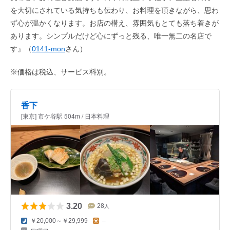
を大切にされている気持ちも伝わり、お料理を頂きながら、思わ
ず心が温かくなります。お店の構え、雰囲気もとても落ち着きが
あります。シンプルだけど心にずっと残る、唯一無二の名店で
す』（
0141-mon
さん）
※価格は税込、サービス料別。
香下
[東京] 市ケ谷駅 504m / 日本料理
3.20
28
人
￥20,000～￥29,999
–