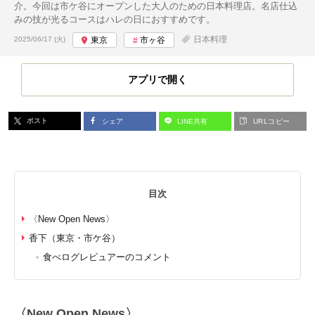
介。今回は市ケ谷にオープンした大人のための日本料理店。名店仕込
みの技が光るコースはハレの日におすすめです。
投稿日:
日本料理
2025/06/17 (火)
東京
市ヶ谷
アプリで開く
ポスト
シェア
LINE共有
URLコピー
目次
〈New Open News〉
香下（東京・市ケ谷）
食べログレビュアーのコメント
〈New Open News〉