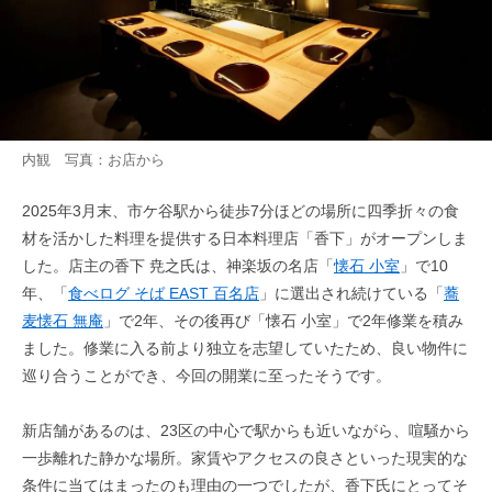
内観 写真：お店から
2025年3月末、市ケ谷駅から徒歩7分ほどの場所に四季折々の食
材を活かした料理を提供する日本料理店「香下」がオープンしま
した。店主の香下 尭之氏は、神楽坂の名店「
懐石 小室
」で10
年、「
食べログ そば EAST 百名店
」に選出され続けている「
蕎
麦懐石 無庵
」で2年、その後再び「懐石 小室」で2年修業を積み
ました。修業に入る前より独立を志望していたため、良い物件に
巡り合うことができ、今回の開業に至ったそうです。
新店舗があるのは、23区の中心で駅からも近いながら、喧騒から
一歩離れた静かな場所。家賃やアクセスの良さといった現実的な
条件に当てはまったのも理由の一つでしたが、香下氏にとってそ