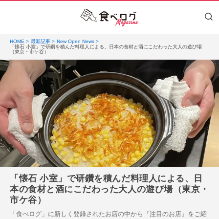
HOME
最新記事
New Open News
「懐石 小室」で研鑽を積んだ料理人による、日本の食材と酒にこだわった大人の遊び場
（東京・市ケ谷）
「懐石 小室」で研鑽を積んだ料理人による、日
本の食材と酒にこだわった大人の遊び場（東京・
市ケ谷）
「食べログ」に新しく登録されたお店の中から『注目のお店』をご紹