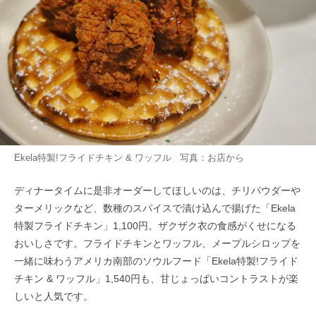
Ekela特製!フライドチキン & ワッフル 写真：お店から
ディナータイムに是非オーダーしてほしいのは、チリパウダーや
ターメリックなど、数種のスパイスで漬け込んで揚げた「Ekela
特製フライドチキン」1,100円。ザクザク衣の食感がくせになる
おいしさです。フライドチキンとワッフル、メープルシロップを
一緒に味わうアメリカ南部のソウルフード「Ekela特製!フライド
チキン & ワッフル」1,540円も、甘じょっばいコントラストが楽
しいと人気です。