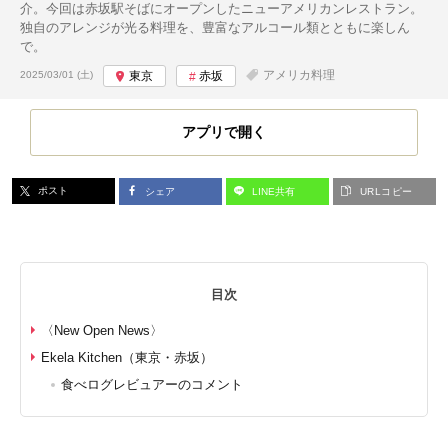
介。今回は赤坂駅そばにオープンしたニューアメリカンレストラン。
独自のアレンジが光る料理を、豊富なアルコール類とともに楽しん
で。
投稿日:
アメリカ料理
2025/03/01 (土)
東京
赤坂
アプリで開く
ポスト
シェア
LINE共有
URLコピー
目次
〈New Open News〉
Ekela Kitchen（東京・赤坂）
食べログレビュアーのコメント