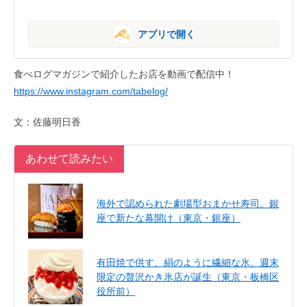
アプリで開く
食べログマガジンで紹介したお店を動画で配信中！
https://www.instagram.com/tabelog/
文：佐藤明日香
あわせて読みたい
海外で認められた劇場型おまかせ寿司。銀
座で新たな幕開け（東京・銀座）
有田焼で供す、絹のように繊細な氷。週末
限定の贅沢かき氷店が誕生（東京・板橋区
役所前）