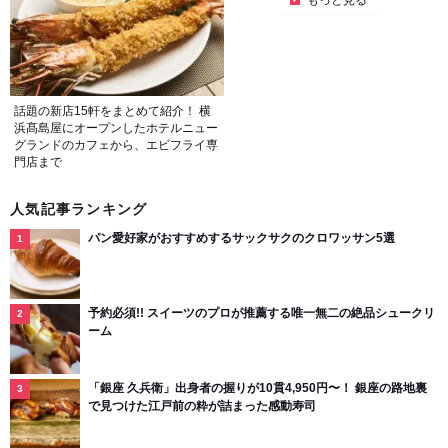
もっと見る
話題の新店15軒をまとめて紹介！ 横
浜髙島屋にオープンしたホテルニュー
グランドのカフェから、エビフライ専
門店まで
人気記事ランキング
パン愛好家がおすすめするサックサクのクロワッサン5選
予約必須!! スイーツのプロが推薦する唯一無二の絶品シュークリ
ーム
「銀座 久兵衛」出身者の握りが10貫4,950円〜！ 銀座の路地裏
で見つけた江戸前の粋が詰まった感動寿司