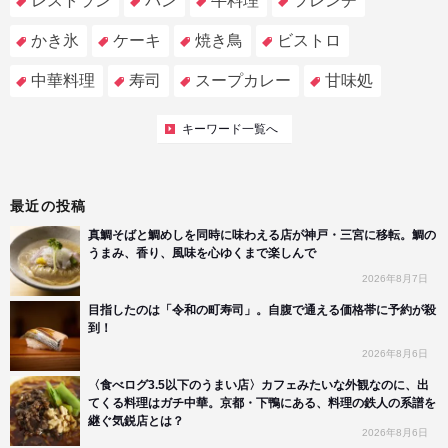
レストラン
パン
牛料理
フレンチ
かき氷
ケーキ
焼き鳥
ビストロ
中華料理
寿司
スープカレー
甘味処
キーワード一覧へ
最近の投稿
真鯛そばと鯛めしを同時に味わえる店が神戸・三宮に移転。鯛の
うまみ、香り、風味を心ゆくまで楽しんで
2026年8月7日
目指したのは「令和の町寿司」。自腹で通える価格帯に予約が殺
到！
2026年8月6日
〈食べログ3.5以下のうまい店〉カフェみたいな外観なのに、出
てくる料理はガチ中華。京都・下鴨にある、料理の鉄人の系譜を
継ぐ気鋭店とは？
2026年8月6日