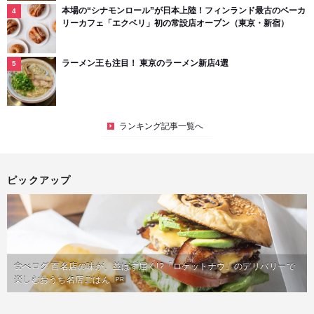
本場の“シナモンロール”が日本上陸！フィンランド最古のベーカ
リーカフェ「エクベリ」初の常設店オープン（東京・新宿）
ラーメン王も注目！ 東京のラーメン新店4選
ランキング記事一覧へ
ピックアップ
食べログ 百名店の味が、並ばず届く!?「ロケットナウ」のデリバリーで
楽しむおうち名店ごはん
PR