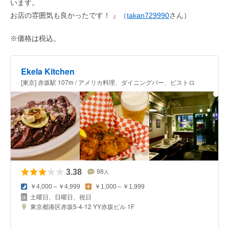
います。
お店の雰囲気も良かったです！ 』（
takan729990
さん）
※価格は税込。
Ekela Kitchen
[東京] 赤坂駅 107m / アメリカ料理、ダイニングバー、ビストロ
3.38
98
人
￥4,000～￥4,999
￥1,000～￥1,999
土曜日、日曜日、祝日
東京都港区赤坂5-4-12 YY赤坂ビル 1F